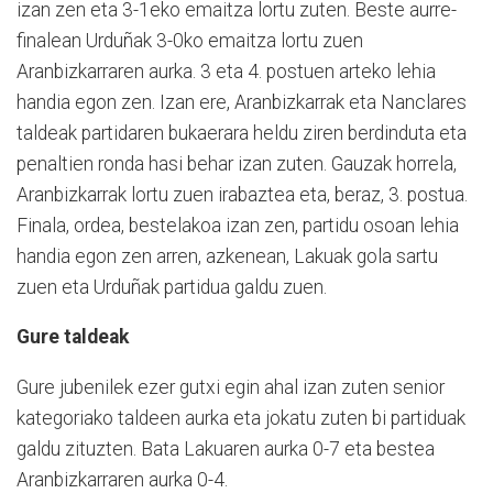
izan zen eta 3-1eko emaitza lortu zuten. Beste aurre-
finalean Urduñak 3-0ko emaitza lortu zuen
Aranbizkarraren aurka. 3 eta 4. postuen arteko lehia
handia egon zen. Izan ere, Aranbizkarrak eta Nanclares
taldeak partidaren bukaerara heldu ziren berdinduta eta
penaltien ronda hasi behar izan zuten. Gauzak horrela,
Aranbizkarrak lortu zuen irabaztea eta, beraz, 3. postua.
Finala, ordea, bestelakoa izan zen, partidu osoan lehia
handia egon zen arren, azkenean, Lakuak gola sartu
zuen eta Urduñak partidua galdu zuen.
Gure taldeak
Gure jubenilek ezer gutxi egin ahal izan zuten senior
kategoriako taldeen aurka eta jokatu zuten bi partiduak
galdu zituzten. Bata Lakuaren aurka 0-7 eta bestea
Aranbizkarraren aurka 0-4.