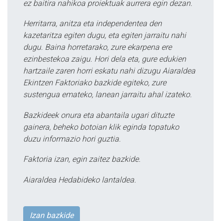
ez baitira nahikoa proiektuak aurrera egin dezan.
Herritarra, anitza eta independentea den
kazetaritza egiten dugu, eta egiten jarraitu nahi
dugu. Baina horretarako, zure ekarpena ere
ezinbestekoa zaigu. Hori dela eta, gure edukien
hartzaile zaren horri eskatu nahi dizugu Aiaraldea
Ekintzen Faktoriako bazkide egiteko, zure
sustengua emateko, lanean jarraitu ahal izateko.
Bazkideek onura eta abantaila ugari dituzte
gainera, beheko botoian klik eginda topatuko
duzu informazio hori guztia.
Faktoria izan, egin zaitez bazkide.
Aiaraldea Hedabideko lantaldea.
Izan bazkide