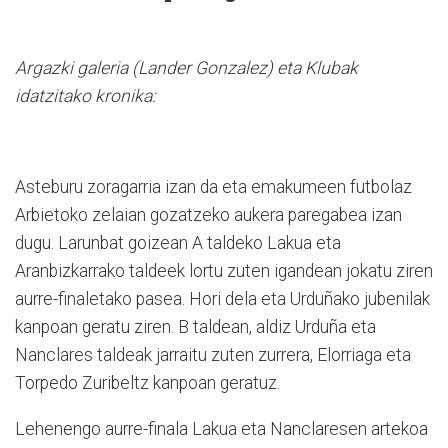
Argazki galeria (Lander Gonzalez) eta Klubak
idatzitako kronika:
Asteburu zoragarria izan da eta emakumeen futbolaz
Arbietoko zelaian gozatzeko aukera paregabea izan
dugu. Larunbat goizean A taldeko Lakua eta
Aranbizkarrako taldeek lortu zuten igandean jokatu ziren
aurre-finaletako pasea. Hori dela eta Urduñako jubenilak
kanpoan geratu ziren. B taldean, aldiz Urduña eta
Nanclares taldeak jarraitu zuten zurrera, Elorriaga eta
Torpedo Zuribeltz kanpoan geratuz.
Lehenengo aurre-finala Lakua eta Nanclaresen artekoa