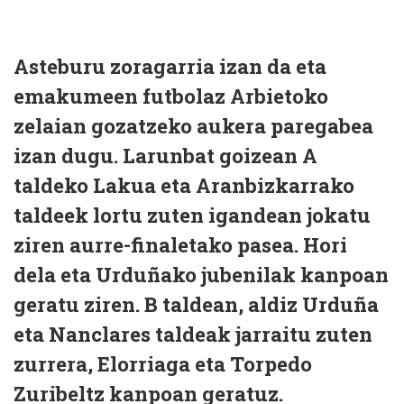
Asteburu zoragarria izan da eta
emakumeen futbolaz Arbietoko
zelaian gozatzeko aukera paregabea
izan dugu. Larunbat goizean A
taldeko Lakua eta Aranbizkarrako
taldeek lortu zuten igandean jokatu
ziren aurre-finaletako pasea. Hori
dela eta Urduñako jubenilak kanpoan
geratu ziren. B taldean, aldiz Urduña
eta Nanclares taldeak jarraitu zuten
zurrera, Elorriaga eta Torpedo
Zuribeltz kanpoan geratuz.