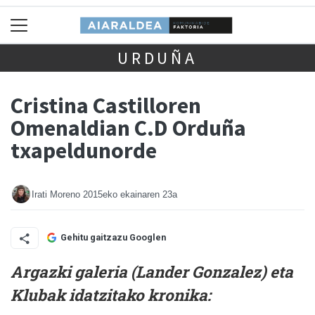
URDUÑA
Cristina Castilloren
Omenaldian C.D Orduña
txapeldunorde
Irati Moreno
2015eko ekainaren 23a
Gehitu gaitzazu Googlen
Argazki galeria (Lander Gonzalez) eta
Klubak idatzitako kronika: