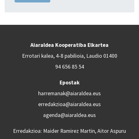
Aiaraldea Kooperatiba Elkartea
Errotari kalea, 4-8 pabilioia, Laudio 01400
94 656 85 54
Epostak
harremanak@aiaraldea.eus
erredakzioa@aiaraldea.eus
agenda@aiaraldea.eus
Erredakzioa: Maider Ramirez Martin, Aitor Aspuru