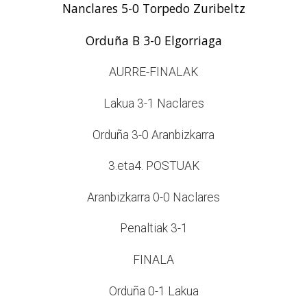
Nanclares 5-0 Torpedo Zuribeltz
Orduña B 3-0 Elgorriaga
AURRE-FINALAK
Lakua 3-1 Naclares
Orduña 3-0 Aranbizkarra
3.eta4. POSTUAK
Aranbizkarra 0-0 Naclares
Penaltiak 3-1
FINALA
Orduña 0-1 Lakua