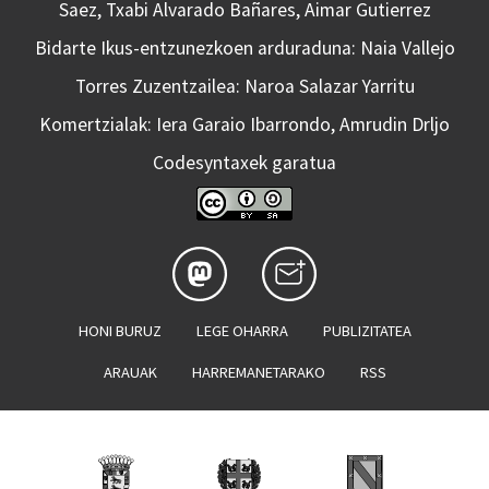
Saez, Txabi Alvarado Bañares, Aimar Gutierrez
Bidarte Ikus-entzunezkoen arduraduna: Naia Vallejo
Torres Zuzentzailea: Naroa Salazar Yarritu
Komertzialak: Iera Garaio Ibarrondo, Amrudin Drljo
Codesyntaxek garatua
HONI BURUZ
LEGE OHARRA
PUBLIZITATEA
ARAUAK
HARREMANETARAKO
RSS