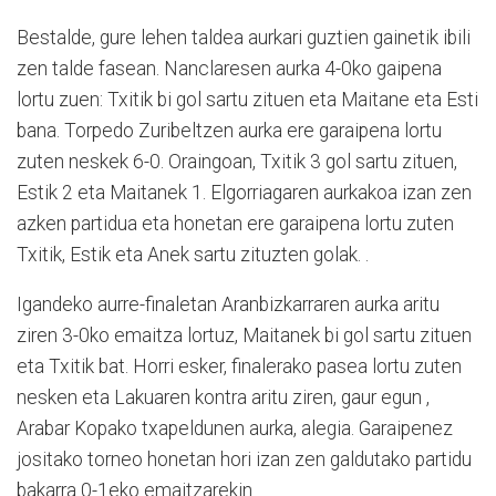
Bestalde, gure lehen taldea aurkari guztien gainetik ibili
zen talde fasean. Nanclaresen aurka 4-0ko gaipena
lortu zuen: Txitik bi gol sartu zituen eta Maitane eta Esti
bana. Torpedo Zuribeltzen aurka ere garaipena lortu
zuten neskek 6-0. Oraingoan, Txitik 3 gol sartu zituen,
Estik 2 eta Maitanek 1. Elgorriagaren aurkakoa izan zen
azken partidua eta honetan ere garaipena lortu zuten
Txitik, Estik eta Anek sartu zituzten golak. .
Igandeko aurre-finaletan Aranbizkarraren aurka aritu
ziren 3-0ko emaitza lortuz, Maitanek bi gol sartu zituen
eta Txitik bat. Horri esker, finalerako pasea lortu zuten
nesken eta Lakuaren kontra aritu ziren, gaur egun ,
Arabar Kopako txapeldunen aurka, alegia. Garaipenez
jositako torneo honetan hori izan zen galdutako partidu
bakarra 0-1eko emaitzarekin.