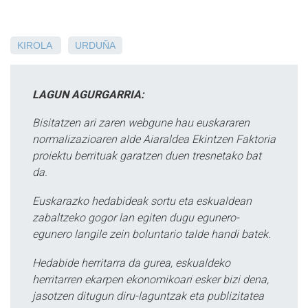
KIROLA
URDUÑA
LAGUN AGURGARRIA:
Bisitatzen ari zaren webgune hau euskararen
normalizazioaren alde Aiaraldea Ekintzen Faktoria
proiektu berrituak garatzen duen tresnetako bat
da.
Euskarazko hedabideak sortu eta eskualdean
zabaltzeko gogor lan egiten dugu egunero-
egunero langile zein boluntario talde handi batek.
Hedabide herritarra da gurea, eskualdeko
herritarren ekarpen ekonomikoari esker bizi dena,
jasotzen ditugun diru-laguntzak eta publizitatea