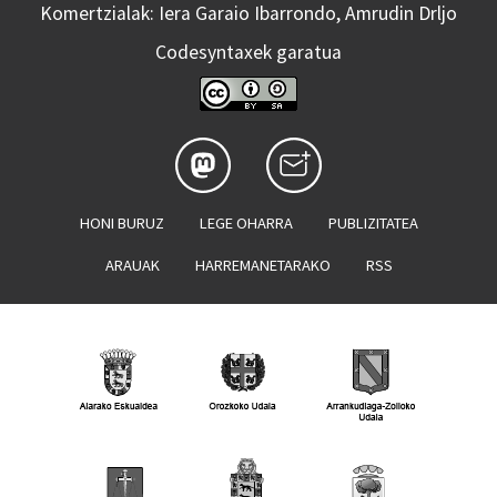
Komertzialak: Iera Garaio Ibarrondo, Amrudin Drljo
Codesyntaxek garatua
HONI BURUZ
LEGE OHARRA
PUBLIZITATEA
ARAUAK
HARREMANETARAKO
RSS