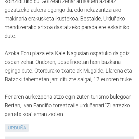
koinzidituko du. Goizean zehar artisauen azokaz
gozatzeko aukera egongo da, edo nekazaritzarako
makinaria erakusketa ikustekoa. Bestalde, Urduñako
mendizerrako artxoa dastatzeko parada ere eskainiko
dute.
Azoka Foru plaza eta Kale Nagusian ospatuko da goiz
osoan zehar. Ondoren, Josefinoetan herri bazkaria
egingo dute. Otordurako txartelak Mugalde, Llarena eta
Batzoki tabernetan jarri dituzte salgai, 17 euroren truke.
Feriaren aurkezpena atzo egin zuten turismo bulegoan.
Bertan, Ivan Fandiño toreatzaile urduñarrari "Zilarrezko
perretxikoa" eman zioten.
URDUÑA