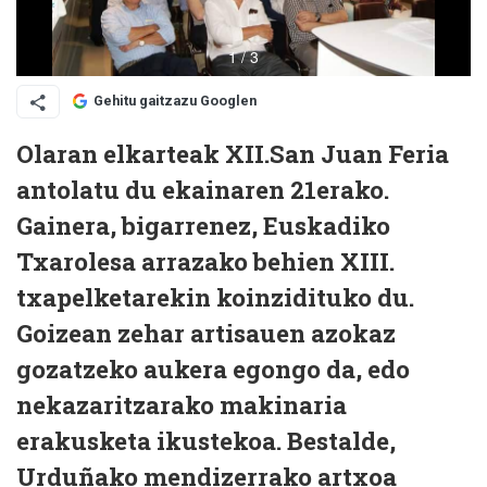
Gehitu gaitzazu Googlen
Olaran elkarteak XII.San Juan Feria
antolatu du ekainaren 21erako.
Gainera, bigarrenez, Euskadiko
Txarolesa arrazako behien XIII.
txapelketarekin koinzidituko du.
Goizean zehar artisauen azokaz
gozatzeko aukera egongo da, edo
nekazaritzarako makinaria
erakusketa ikustekoa. Bestalde,
Urduñako mendizerrako artxoa