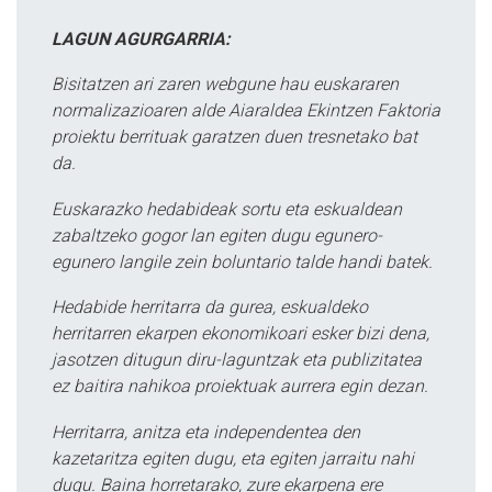
LAGUN AGURGARRIA:
Bisitatzen ari zaren webgune hau euskararen
normalizazioaren alde Aiaraldea Ekintzen Faktoria
proiektu berrituak garatzen duen tresnetako bat
da.
Euskarazko hedabideak sortu eta eskualdean
zabaltzeko gogor lan egiten dugu egunero-
egunero langile zein boluntario talde handi batek.
Hedabide herritarra da gurea, eskualdeko
herritarren ekarpen ekonomikoari esker bizi dena,
jasotzen ditugun diru-laguntzak eta publizitatea
ez baitira nahikoa proiektuak aurrera egin dezan.
Herritarra, anitza eta independentea den
kazetaritza egiten dugu, eta egiten jarraitu nahi
dugu. Baina horretarako, zure ekarpena ere