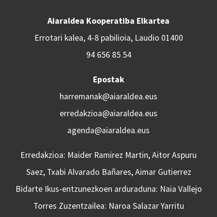
Aiaraldea Kooperatiba Elkartea
Errotari kalea, 4-8 pabilioia, Laudio 01400
94 656 85 54
Epostak
harremanak@aiaraldea.eus
erredakzioa@aiaraldea.eus
agenda@aiaraldea.eus
Erredakzioa: Maider Ramirez Martin, Aitor Aspuru
Saez, Txabi Alvarado Bañares, Aimar Gutierrez
Bidarte Ikus-entzunezkoen arduraduna: Naia Vallejo
Torres Zuzentzailea: Naroa Salazar Yarritu