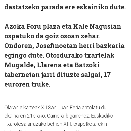
dastatzeko parada ere eskainiko dute.
Azoka Foru plaza eta Kale Nagusian
ospatuko da goiz osoan zehar.
Ondoren, Josefinoetan herri bazkaria
egingo dute. Otordurako txartelak
Mugalde, Llarena eta Batzoki
tabernetan jarri dituzte salgai, 17
euroren truke.
Olaran elkarteak XII.San Juan Feria antolatu du
ekainaren 21erako. Gainera, bigarrenez, Euskadiko
Txarolesa arrazako behien XIII. txapelketarekin