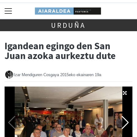
URDUÑA
Igandean egingo den San
Juan azoka aurkeztu dute
Izar Mendiguren Cosgaya
2015eko ekainaren 19a