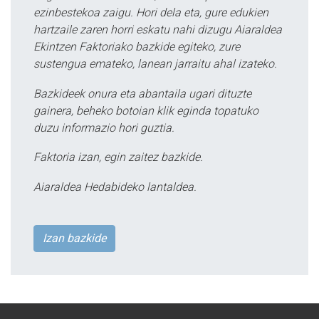
ezinbestekoa zaigu. Hori dela eta, gure edukien
hartzaile zaren horri eskatu nahi dizugu Aiaraldea
Ekintzen Faktoriako bazkide egiteko, zure
sustengua emateko, lanean jarraitu ahal izateko.
Bazkideek onura eta abantaila ugari dituzte
gainera, beheko botoian klik eginda topatuko
duzu informazio hori guztia.
Faktoria izan, egin zaitez bazkide.
Aiaraldea Hedabideko lantaldea.
Izan bazkide