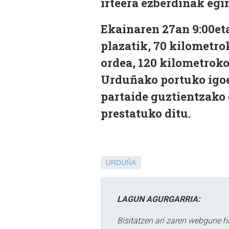
irteera ezberdinak egi
Ekainaren 27an 9:00eta
plazatik, 70 kilometro
ordea, 120 kilometroko
Urduñako portuko igo
partaide guztientzako 
prestatuko ditu.
URDUÑA
LAGUN AGURGARRIA:
Bisitatzen ari zaren webgune h