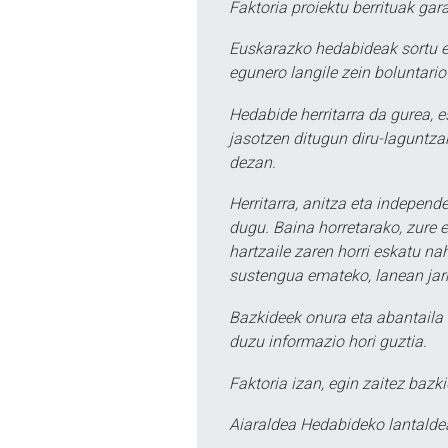
Faktoria proiektu berrituak gar
Euskarazko hedabideak sortu e
egunero langile zein boluntario
Hedabide herritarra da gurea, 
jasotzen ditugun diru-laguntzak
dezan.
Herritarra, anitza eta independe
dugu. Baina horretarako, zure e
hartzaile zaren horri eskatu na
sustengua emateko, lanean jarr
Bazkideek onura eta abantaila 
duzu informazio hori guztia.
Faktoria izan, egin zaitez bazki
Aiaraldea Hedabideko lantalde