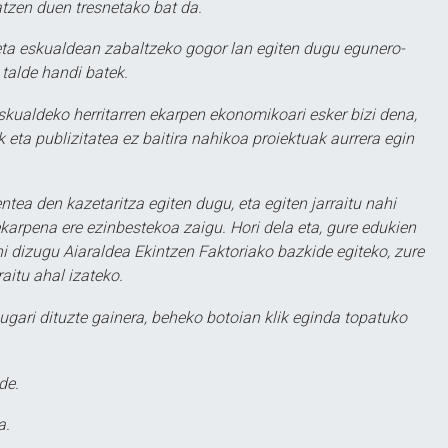
atzen duen tresnetako bat da.
ta eskualdean zabaltzeko gogor lan egiten dugu egunero-
 talde handi batek.
eskualdeko herritarren ekarpen ekonomikoari esker bizi dena,
 eta publizitatea ez baitira nahikoa proiektuak aurrera egin
ntea den kazetaritza egiten dugu, eta egiten jarraitu nahi
karpena ere ezinbestekoa zaigu. Hori dela eta, gure edukien
hi dizugu Aiaraldea Ekintzen Faktoriako bazkide egiteko, zure
aitu ahal izateko.
ugari dituzte gainera, beheko botoian klik eginda topatuko
de.
a.