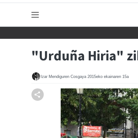
"Urduña Hiria" z
Izar Mendiguren Cosgaya
2015eko ekainaren 15a