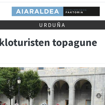
URDUÑA
ikloturisten topagune