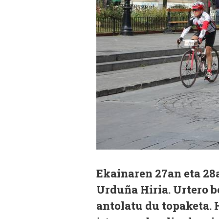
Ekainaren 27an eta 28
Urduña Hiria. Urtero b
antolatu du topaketa. 