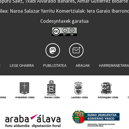
Aspuru Saez, Txabi Alvarado Bañares, Aimar Gutierrez Bidarte
lea: Naroa Salazar Yarritu Komertzialak: Iera Garaio Ibarron
Codesyntaxek garatua
Z
LEGE OHARRA
PUBLIZITATEA
ARAUAK
HARREMANETAR