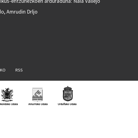
 Ikus-entzunezkoen arduraduna: Naia Vallejo
do, Amrudin Drljo
AKO
RSS