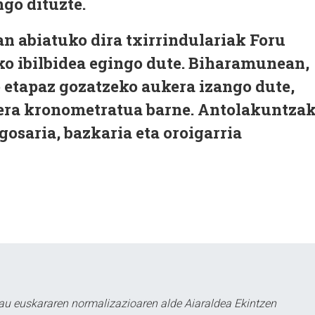
ngo dituzte.
n abiatuko dira txirrindulariak Foru
ko ibilbidea egingo dute. Biharamunean,
 etapaz gozatzeko aukera izango dute,
era kronometratua barne. Antolakuntza
gosaria, bazkaria eta oroigarria
au euskararen normalizazioaren alde Aiaraldea Ekintzen