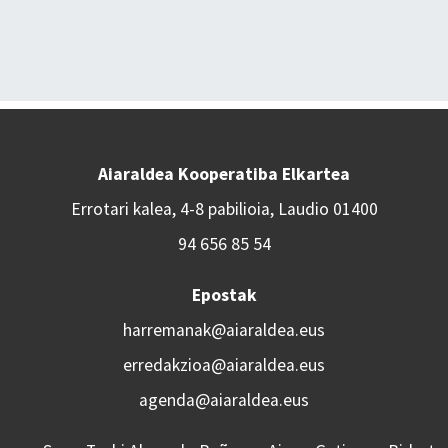
Aiaraldea Kooperatiba Elkartea
Errotari kalea, 4-8 pabilioia, Laudio 01400
94 656 85 54
Epostak
harremanak@aiaraldea.eus
erredakzioa@aiaraldea.eus
agenda@aiaraldea.eus