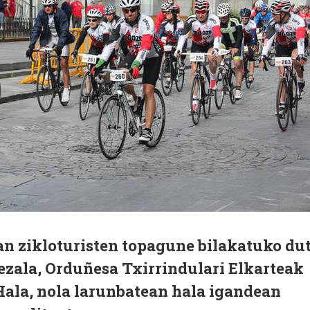
an zikloturisten topagune bilakatuko du
ezala, Orduñesa Txirrindulari Elkarteak
Hala, nola larunbatean hala igandean