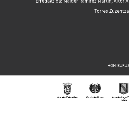
Erredakzioa: Maider Ramirez Martin, Aitor 
Torres Zuzentzai
HONI BURU