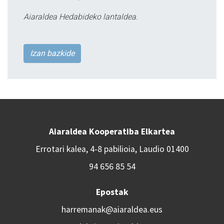
Aiaraldea Hedabideko lantaldea.
Izan bazkide
Aiaraldea Kooperatiba Elkartea
Errotari kalea, 4-8 pabilioia, Laudio 01400
94 656 85 54
Epostak
harremanak@aiaraldea.eus