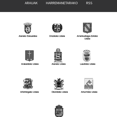
ARAUAK
HARREMANETARAKO
RSS