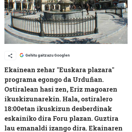
Gehitu gaitzazu Googlen
Ekainean zehar "Euskara plazara"
programa egongo da Urduñan.
Ostiralean hasi zen, Eriz magoaren
ikuskizunarekin. Hala, ostiralero
18:00etan ikuskizun desberdinak
eskainiko dira Foru plazan. Guztira
lau emanaldi izango dira. Ekainaren