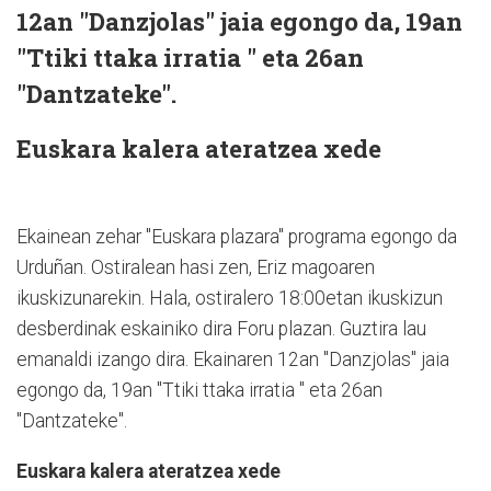
12an "Danzjolas" jaia egongo da, 19an
"Ttiki ttaka irratia " eta 26an
"Dantzateke".
Euskara kalera ateratzea xede
Ekainean zehar "Euskara plazara" programa egongo da
Urduñan. Ostiralean hasi zen, Eriz magoaren
ikuskizunarekin. Hala, ostiralero 18:00etan ikuskizun
desberdinak eskainiko dira Foru plazan. Guztira lau
emanaldi izango dira. Ekainaren 12an "Danzjolas" jaia
egongo da, 19an "Ttiki ttaka irratia " eta 26an
"Dantzateke".
Euskara kalera ateratzea xede