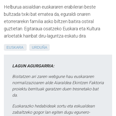
Helburua aisialdian euskararen erabilerari beste
bultzada txiki bat ematea da, eguraldi onaren
etorrerarekin familia asko biltzen baitira ostiral
guztietan. Egitaraua osatzeko Euskara eta Kultura
arloetatik hainbat diru-laguntza eskatu dira.
EUSKARA
URDUÑA
LAGUN AGURGARRIA:
Bisitatzen ari zaren webgune hau euskararen
normalizazioaren alde Aiaraldea Ekintzen Faktoria
proiektu berrituak garatzen duen tresnetako bat
da.
Euskarazko hedabideak sortu eta eskualdean
zabaltzeko gogor lan egiten dugu egunero-