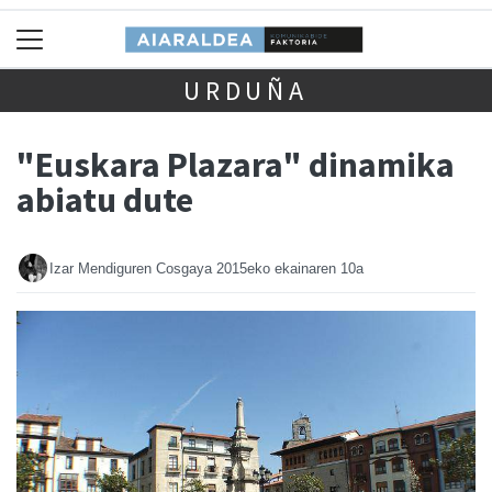
URDUÑA
"Euskara Plazara" dinamika
abiatu dute
Izar Mendiguren Cosgaya
2015eko ekainaren 10a