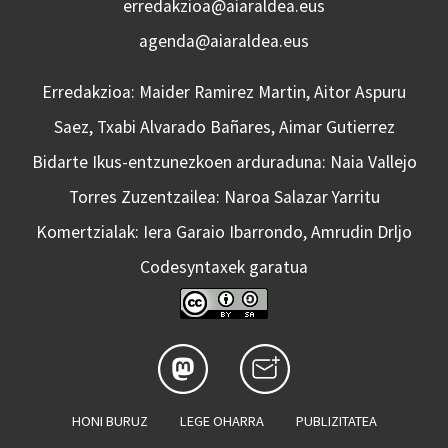
erredakzioa@aiaraldea.eus
agenda@aiaraldea.eus
Erredakzioa: Maider Ramirez Martin, Aitor Aspuru
Saez, Txabi Alvarado Bañares, Aimar Gutierrez
Bidarte Ikus-entzunezkoen arduraduna: Naia Vallejo
Torres Zuzentzailea: Naroa Salazar Yarritu
Komertzialak: Iera Garaio Ibarrondo, Amrudin Drljo
Codesyntaxek garatua
HONI BURUZ
LEGE OHARRA
PUBLIZITATEA