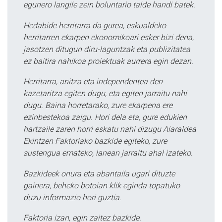
egunero langile zein boluntario talde handi batek.
Hedabide herritarra da gurea, eskualdeko
herritarren ekarpen ekonomikoari esker bizi dena,
jasotzen ditugun diru-laguntzak eta publizitatea
ez baitira nahikoa proiektuak aurrera egin dezan.
Herritarra, anitza eta independentea den
kazetaritza egiten dugu, eta egiten jarraitu nahi
dugu. Baina horretarako, zure ekarpena ere
ezinbestekoa zaigu. Hori dela eta, gure edukien
hartzaile zaren horri eskatu nahi dizugu Aiaraldea
Ekintzen Faktoriako bazkide egiteko, zure
sustengua emateko, lanean jarraitu ahal izateko.
Bazkideek onura eta abantaila ugari dituzte
gainera, beheko botoian klik eginda topatuko
duzu informazio hori guztia.
Faktoria izan, egin zaitez bazkide.