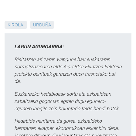
KIROLA
URDUÑA
LAGUN AGURGARRIA:
Bisitatzen ari zaren webgune hau euskararen
normalizazioaren alde Aiaraldea Ekintzen Faktoria
proiektu berrituak garatzen duen tresnetako bat
da.
Euskarazko hedabideak sortu eta eskualdean
zabaltzeko gogor lan egiten dugu egunero-
egunero langile zein boluntario talde handi batek.
Hedabide herritarra da gurea, eskualdeko
herritarren ekarpen ekonomikoari esker bizi dena,
jasotzen ditugun diru-laguntzak eta publizitatea