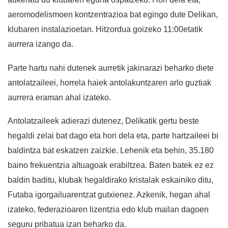
aeromodelismoen kontzentrazioa bat egingo dute Delikan,
klubaren instalazioetan. Hitzordua goizeko 11:00etatik
aurrera izango da.
Parte hartu nahi dutenek aurretik jakinarazi beharko diete
antolatzaileei, horrela haiek antolakuntzaren arlo guztiak
aurrera eraman ahal izateko.
Antolatzaileek adierazi dutenez, Delikatik gertu beste
hegaldi zelai bat dago eta hori dela eta, parte hartzaileei bi
baldintza bat eskatzen zaizkie. Lehenik eta behin, 35.180
baino frekuentzia altuagoak erabiltzea. Baten batek ez ez
baldin baditu, klubak hegaldirako kristalak eskainiko ditu,
Futaba igorgailuarentzat gutxienez. Azkenik, hegan ahal
izateko, federazioaren lizentzia edo klub mailan dagoen
seguru pribatua izan beharko da.