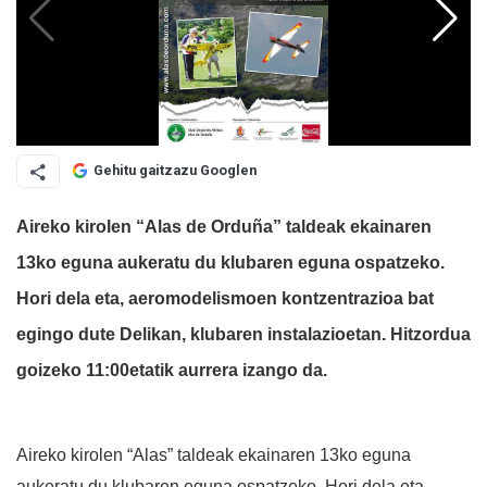
Gehitu gaitzazu Googlen
Aireko kirolen “Alas de Orduña” taldeak ekainaren
13ko eguna aukeratu du klubaren eguna ospatzeko.
Hori dela eta, aeromodelismoen kontzentrazioa bat
egingo dute Delikan, klubaren instalazioetan. Hitzordua
goizeko 11:00etatik aurrera izango da.
Aireko kirolen “Alas” taldeak ekainaren 13ko eguna
aukeratu du klubaren eguna ospatzeko. Hori dela eta,