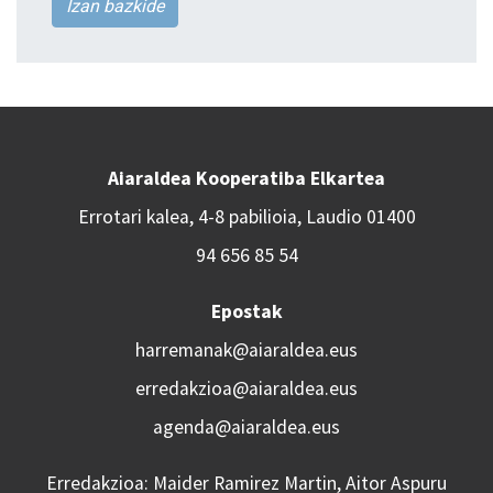
Izan bazkide
Aiaraldea Kooperatiba Elkartea
Errotari kalea, 4-8 pabilioia, Laudio 01400
94 656 85 54
Epostak
harremanak@aiaraldea.eus
erredakzioa@aiaraldea.eus
agenda@aiaraldea.eus
Erredakzioa: Maider Ramirez Martin, Aitor Aspuru