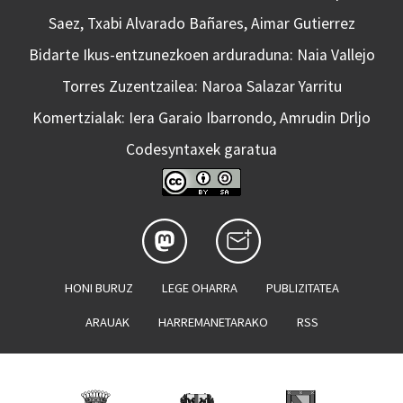
Saez, Txabi Alvarado Bañares, Aimar Gutierrez
Bidarte Ikus-entzunezkoen arduraduna: Naia Vallejo
Torres Zuzentzailea: Naroa Salazar Yarritu
Komertzialak: Iera Garaio Ibarrondo, Amrudin Drljo
Codesyntaxek garatua
HONI BURUZ
LEGE OHARRA
PUBLIZITATEA
ARAUAK
HARREMANETARAKO
RSS