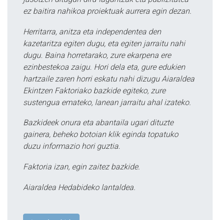
ez baitira nahikoa proiektuak aurrera egin dezan.
Herritarra, anitza eta independentea den
kazetaritza egiten dugu, eta egiten jarraitu nahi
dugu. Baina horretarako, zure ekarpena ere
ezinbestekoa zaigu. Hori dela eta, gure edukien
hartzaile zaren horri eskatu nahi dizugu Aiaraldea
Ekintzen Faktoriako bazkide egiteko, zure
sustengua emateko, lanean jarraitu ahal izateko.
Bazkideek onura eta abantaila ugari dituzte
gainera, beheko botoian klik eginda topatuko
duzu informazio hori guztia.
Faktoria izan, egin zaitez bazkide.
Aiaraldea Hedabideko lantaldea.