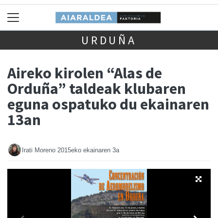
URDUÑA
Aireko kirolen “Alas de
Orduña” taldeak klubaren
eguna ospatuko du ekainaren
13an
Irati Moreno
2015eko ekainaren 3a