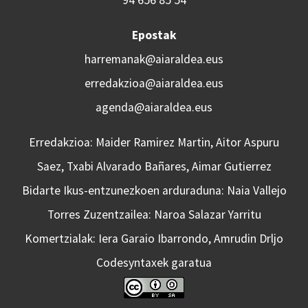
Epostak
harremanak@aiaraldea.eus
erredakzioa@aiaraldea.eus
agenda@aiaraldea.eus
Erredakzioa: Maider Ramirez Martin, Aitor Aspuru
Saez, Txabi Alvarado Bañares, Aimar Gutierrez
Bidarte Ikus-entzunezkoen arduraduna: Naia Vallejo
Torres Zuzentzailea: Naroa Salazar Yarritu
Komertzialak: Iera Garaio Ibarrondo, Amrudin Drljo
Codesyntaxek garatua