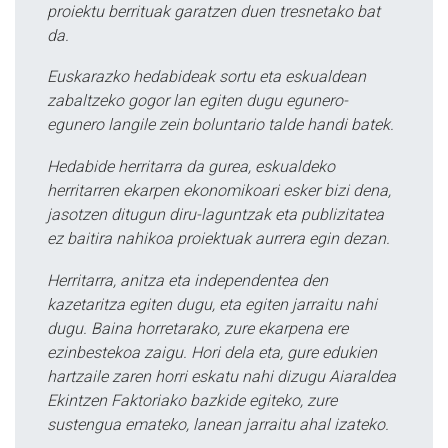
proiektu berrituak garatzen duen tresnetako bat
da.
Euskarazko hedabideak sortu eta eskualdean
zabaltzeko gogor lan egiten dugu egunero-
egunero langile zein boluntario talde handi batek.
Hedabide herritarra da gurea, eskualdeko
herritarren ekarpen ekonomikoari esker bizi dena,
jasotzen ditugun diru-laguntzak eta publizitatea
ez baitira nahikoa proiektuak aurrera egin dezan.
Herritarra, anitza eta independentea den
kazetaritza egiten dugu, eta egiten jarraitu nahi
dugu. Baina horretarako, zure ekarpena ere
ezinbestekoa zaigu. Hori dela eta, gure edukien
hartzaile zaren horri eskatu nahi dizugu Aiaraldea
Ekintzen Faktoriako bazkide egiteko, zure
sustengua emateko, lanean jarraitu ahal izateko.