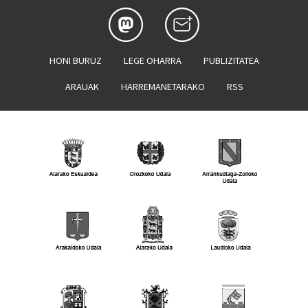
HONI BURUZ
LEGE OHARRA
PUBLIZITATEA
ARAUAK
HARREMANETARAKO
RSS