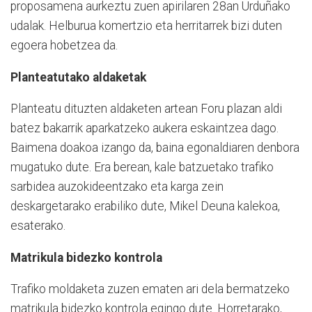
proposamena aurkeztu zuen apirilaren 28an Urduñako
udalak. Helburua komertzio eta herritarrek bizi duten
egoera hobetzea da.
Planteatutako aldaketak
Planteatu dituzten aldaketen artean Foru plazan aldi
batez bakarrik aparkatzeko aukera eskaintzea dago.
Baimena doakoa izango da, baina egonaldiaren denbora
mugatuko dute. Era berean, kale batzuetako trafiko
sarbidea auzokideentzako eta karga zein
deskargetarako erabiliko dute, Mikel Deuna kalekoa,
esaterako.
Matrikula bidezko kontrola
Trafiko moldaketa zuzen ematen ari dela bermatzeko
matrikula bidezko kontrola egingo dute. Horretarako,