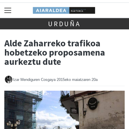
URDUÑA
Alde Zaharreko trafikoa
hobetzeko proposamena
aurkeztu dute
Izar Mendiguren Cosgaya
2015eko maiatzaren 20a