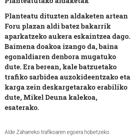
Planteatutako aldaketak
Planteatu dituzten aldaketen artean
Foru plazan aldi batez bakarrik
aparkatzeko aukera eskaintzea dago.
Baimena doakoa izango da, baina
egonaldiaren denbora mugatuko
dute. Era berean, kale batzuetako
trafiko sarbidea auzokideentzako eta
karga zein deskargetarako erabiliko
dute, Mikel Deuna kalekoa,
esaterako.
Alde Zaharreko trafikoaren egoera hobetzeko