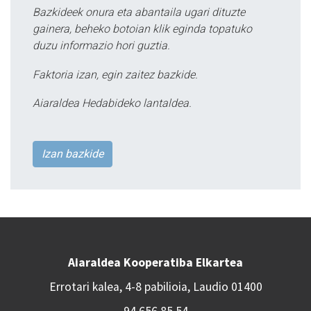
Bazkideek onura eta abantaila ugari dituzte
gainera, beheko botoian klik eginda topatuko
duzu informazio hori guztia.
Faktoria izan, egin zaitez bazkide.
Aiaraldea Hedabideko lantaldea.
Izan bazkide
Aiaraldea Kooperatiba Elkartea
Errotari kalea, 4-8 pabilioia, Laudio 01400
94 656 85 54