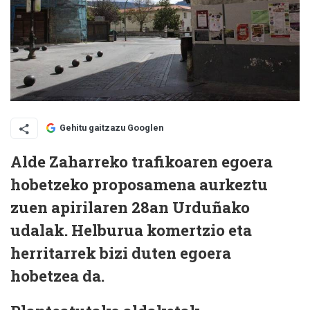
Gehitu gaitzazu Googlen
Alde Zaharreko trafikoaren egoera
hobetzeko proposamena aurkeztu
zuen apirilaren 28an Urduñako
udalak. Helburua komertzio eta
herritarrek bizi duten egoera
hobetzea da.