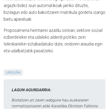
argazki bidez isun automatikoak jarriko dituzte,
bizilagun edo auto bakoitzaren matrikula gordeta izango
baitu aparatuak.
Proposamena herritarrei azaldu ostean, sektore sozial
ezberdinekin eta udaleko alderdi politiko zein
teknikariekin eztabaidatuko dute, ondoren araudia egin
eta udalbatzatik pasatzeko.
URDUÑA
LAGUN AGURGARRIA:
Bisitatzen ari zaren webgune hau euskararen
normalizazioaren alde Aiaraldea Ekintzen Faktoria