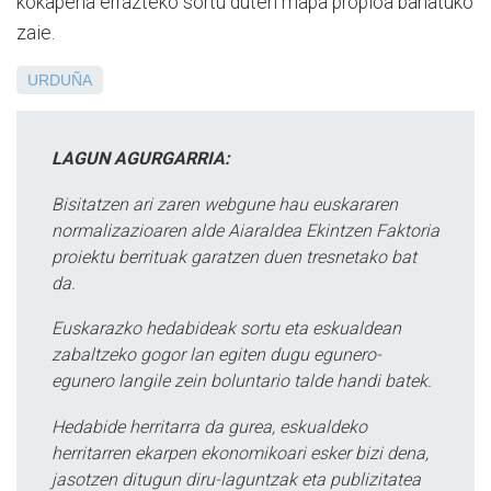
kokapena errazteko sortu duten mapa propioa banatuko
zaie.
URDUÑA
LAGUN AGURGARRIA:
Bisitatzen ari zaren webgune hau euskararen
normalizazioaren alde Aiaraldea Ekintzen Faktoria
proiektu berrituak garatzen duen tresnetako bat
da.
Euskarazko hedabideak sortu eta eskualdean
zabaltzeko gogor lan egiten dugu egunero-
egunero langile zein boluntario talde handi batek.
Hedabide herritarra da gurea, eskualdeko
herritarren ekarpen ekonomikoari esker bizi dena,
jasotzen ditugun diru-laguntzak eta publizitatea