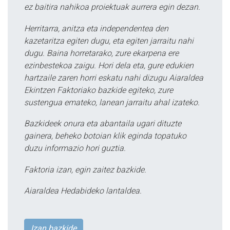
ez baitira nahikoa proiektuak aurrera egin dezan.
Herritarra, anitza eta independentea den
kazetaritza egiten dugu, eta egiten jarraitu nahi
dugu. Baina horretarako, zure ekarpena ere
ezinbestekoa zaigu. Hori dela eta, gure edukien
hartzaile zaren horri eskatu nahi dizugu Aiaraldea
Ekintzen Faktoriako bazkide egiteko, zure
sustengua emateko, lanean jarraitu ahal izateko.
Bazkideek onura eta abantaila ugari dituzte
gainera, beheko botoian klik eginda topatuko
duzu informazio hori guztia.
Faktoria izan, egin zaitez bazkide.
Aiaraldea Hedabideko lantaldea.
Izan bazkide