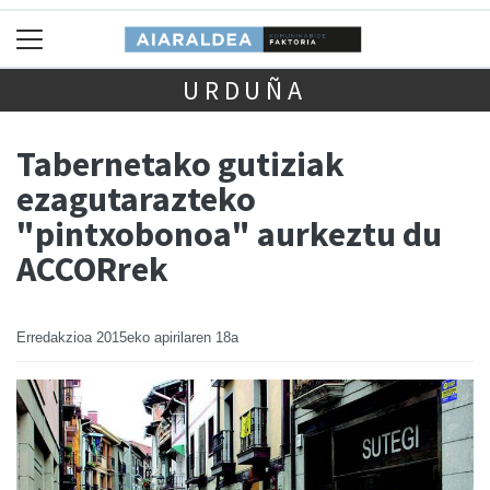
URDUÑA
Tabernetako gutiziak
ezagutarazteko
"pintxobonoa" aurkeztu du
ACCORrek
Erredakzioa
2015eko apirilaren 18a