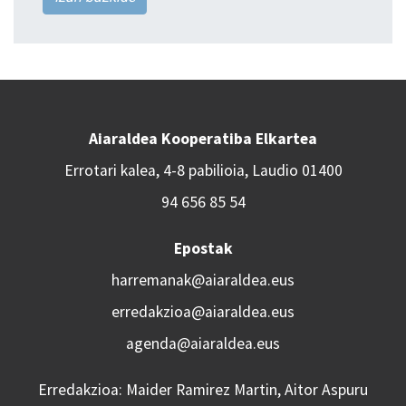
Aiaraldea Kooperatiba Elkartea
Errotari kalea, 4-8 pabilioia, Laudio 01400
94 656 85 54
Epostak
harremanak@aiaraldea.eus
erredakzioa@aiaraldea.eus
agenda@aiaraldea.eus
Erredakzioa: Maider Ramirez Martin, Aitor Aspuru