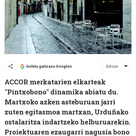
Entzun
Gehitu gaitzazu Googlen
ACCOR merkatarien elkarteak
"Pintxobono" dinamika abiatu du.
Martxoko azken asteburuan jarri
zuten egitasmoa martxan, Urduñako
ostalaritza indartzeko helburuarekin.
Proiektuaren ezaugarri nagusia bono