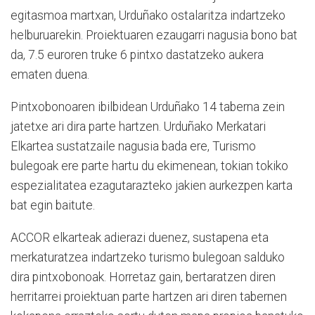
egitasmoa martxan, Urduñako ostalaritza indartzeko
helburuarekin. Proiektuaren ezaugarri nagusia bono bat
da, 7.5 euroren truke 6 pintxo dastatzeko aukera
ematen duena.
Pintxobonoaren ibilbidean Urduñako 14 taberna zein
jatetxe ari dira parte hartzen. Urduñako Merkatari
Elkartea sustatzaile nagusia bada ere, Turismo
bulegoak ere parte hartu du ekimenean, tokian tokiko
espezialitatea ezagutarazteko jakien aurkezpen karta
bat egin baitute.
ACCOR elkarteak adierazi duenez, sustapena eta
merkaturatzea indartzeko turismo bulegoan salduko
dira pintxobonoak. Horretaz gain, bertaratzen diren
herritarrei proiektuan parte hartzen ari diren tabernen