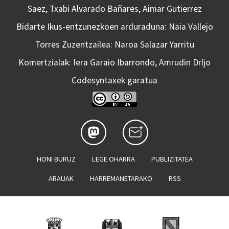
Saez, Txabi Alvarado Bañares, Aimar Gutierrez
Bidarte Ikus-entzunezkoen arduraduna: Naia Vallejo
Torres Zuzentzailea: Naroa Salazar Yarritu
Komertzialak: Iera Garaio Ibarrondo, Amrudin Drljo
Codesyntaxek garatua
HONI BURUZ
LEGE OHARRA
PUBLIZITATEA
ARAUAK
HARREMANETARAKO
RSS