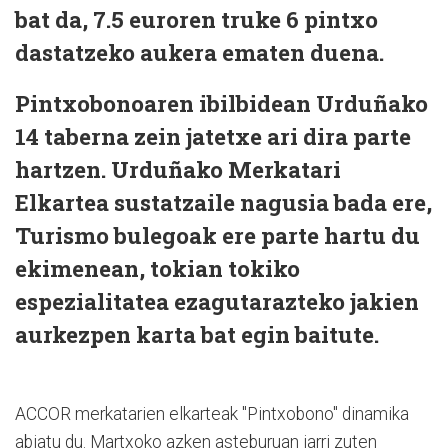
bat da, 7.5 euroren truke 6 pintxo
dastatzeko aukera ematen duena.
Pintxobonoaren ibilbidean Urduñako
14 taberna zein jatetxe ari dira parte
hartzen. Urduñako Merkatari
Elkartea sustatzaile nagusia bada ere,
Turismo bulegoak ere parte hartu du
ekimenean, tokian tokiko
espezialitatea ezagutarazteko jakien
aurkezpen karta bat egin baitute.
ACCOR merkatarien elkarteak "Pintxobono" dinamika
abiatu du. Martxoko azken asteburuan jarri zuten