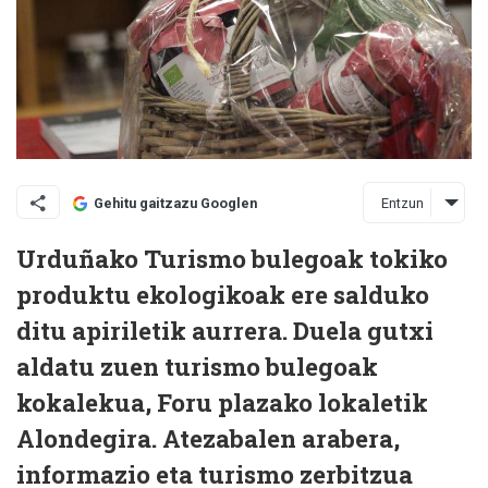
Entzun
Gehitu gaitzazu Googlen
Urduñako Turismo bulegoak tokiko
produktu ekologikoak ere salduko
ditu apiriletik aurrera. Duela gutxi
aldatu zuen turismo bulegoak
kokalekua, Foru plazako lokaletik
Alondegira. Atezabalen arabera,
informazio eta turismo zerbitzua