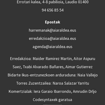
Errotari kalea, 4-8 pabilioia, Laudio 01400
94 656 85 54
Epostak
harremanak@aiaraldea.eus
erredakzioa@aiaraldea.eus
agenda@aiaraldea.eus
Erredakzioa: Maider Ramirez Martin, Aitor Aspuru
Saez, Txabi Alvarado Bañares, Aimar Gutierrez
Bidarte Ikus-entzunezkoen arduraduna: Naia Vallejo
Torres Zuzentzailea: Naroa Salazar Yarritu
Komertzialak: Iera Garaio Ibarrondo, Amrudin Drljo
Codesyntaxek garatua