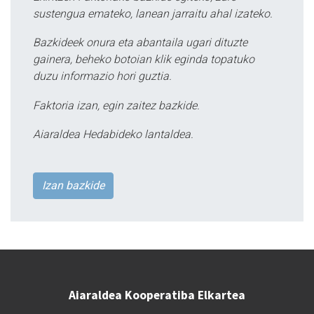
sustengua emateko, lanean jarraitu ahal izateko.
Bazkideek onura eta abantaila ugari dituzte
gainera, beheko botoian klik eginda topatuko
duzu informazio hori guztia.
Faktoria izan, egin zaitez bazkide.
Aiaraldea Hedabideko lantaldea.
Izan bazkide
Aiaraldea Kooperatiba Elkartea