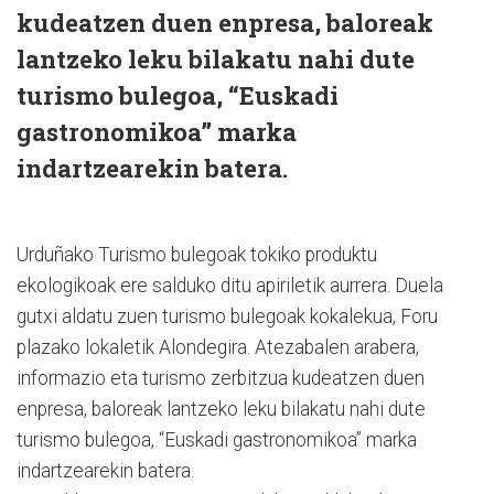
kudeatzen duen enpresa, baloreak
lantzeko leku bilakatu nahi dute
turismo bulegoa, “Euskadi
gastronomikoa” marka
indartzearekin batera.
Urduñako Turismo bulegoak tokiko produktu
ekologikoak ere salduko ditu apiriletik aurrera. Duela
gutxi aldatu zuen turismo bulegoak kokalekua, Foru
plazako lokaletik Alondegira. Atezabalen arabera,
informazio eta turismo zerbitzua kudeatzen duen
enpresa, baloreak lantzeko leku bilakatu nahi dute
turismo bulegoa, “Euskadi gastronomikoa” marka
indartzearekin batera.