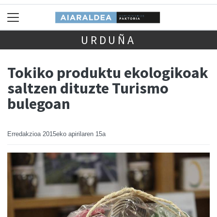
URDUÑA
Tokiko produktu ekologikoak
saltzen dituzte Turismo
bulegoan
Erredakzioa
2015eko apirilaren 15a