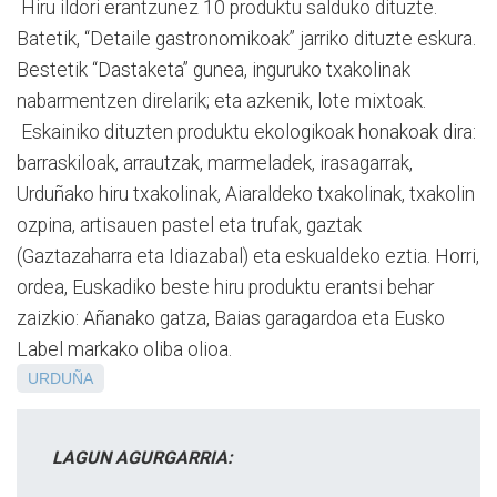
Hiru ildori erantzunez 10 produktu salduko dituzte.
Batetik, “Detaile gastronomikoak” jarriko dituzte eskura.
Bestetik “Dastaketa” gunea, inguruko txakolinak
nabarmentzen direlarik; eta azkenik, lote mixtoak.
Eskainiko dituzten produktu ekologikoak honakoak dira:
barraskiloak, arrautzak, marmeladek, irasagarrak,
Urduñako hiru txakolinak, Aiaraldeko txakolinak, txakolin
ozpina, artisauen pastel eta trufak, gaztak
(Gaztazaharra eta Idiazabal) eta eskualdeko eztia. Horri,
ordea, Euskadiko beste hiru produktu erantsi behar
zaizkio: Añanako gatza, Baias garagardoa eta Eusko
Label markako oliba olioa.
URDUÑA
LAGUN AGURGARRIA: