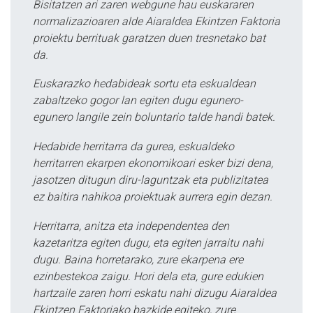
Bisitatzen ari zaren webgune hau euskararen
normalizazioaren alde Aiaraldea Ekintzen Faktoria
proiektu berrituak garatzen duen tresnetako bat
da.
Euskarazko hedabideak sortu eta eskualdean
zabaltzeko gogor lan egiten dugu egunero-
egunero langile zein boluntario talde handi batek.
Hedabide herritarra da gurea, eskualdeko
herritarren ekarpen ekonomikoari esker bizi dena,
jasotzen ditugun diru-laguntzak eta publizitatea
ez baitira nahikoa proiektuak aurrera egin dezan.
Herritarra, anitza eta independentea den
kazetaritza egiten dugu, eta egiten jarraitu nahi
dugu. Baina horretarako, zure ekarpena ere
ezinbestekoa zaigu. Hori dela eta, gure edukien
hartzaile zaren horri eskatu nahi dizugu Aiaraldea
Ekintzen Faktoriako bazkide egiteko, zure