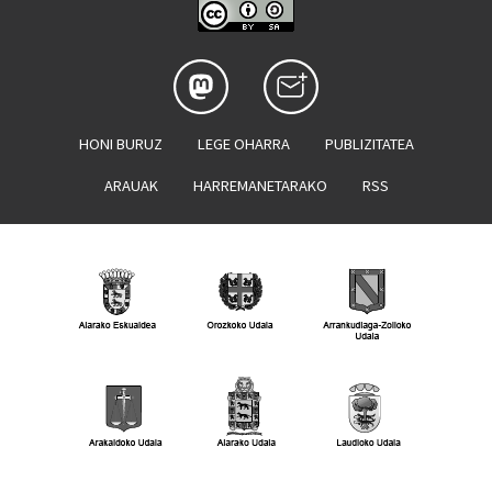
HONI BURUZ
LEGE OHARRA
PUBLIZITATEA
ARAUAK
HARREMANETARAKO
RSS