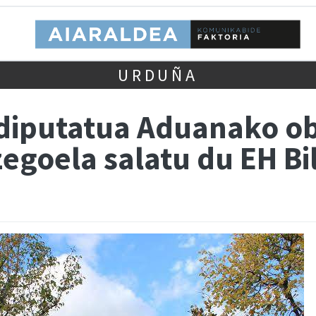
URDUÑA
diputatua Aduanako ob
zegoela salatu du EH B