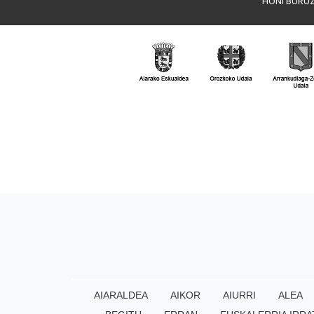
HONI BURU
AIARALDEA
AIKOR
AIURRI
ALEA