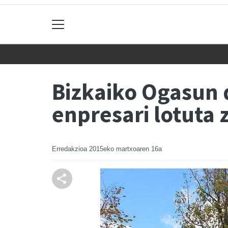
Bizkaiko Ogasun 
enpresari lotuta 
Erredakzioa
2015eko martxoaren 16a