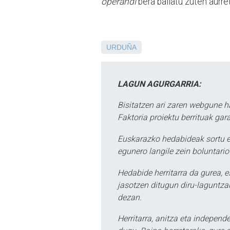
operandi
bera baliatu zuten aurreti
URDUÑA
LAGUN AGURGARRIA:
Bisitatzen ari zaren webgune h
Faktoria proiektu berrituak gar
Euskarazko hedabideak sortu e
egunero langile zein boluntario
Hedabide herritarra da gurea, 
jasotzen ditugun diru-laguntzak
dezan.
Herritarra, anitza eta independe