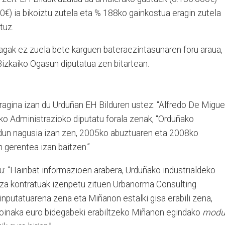
€) ia bikoiztu zutela eta % 188ko gainkostua eragin zutela
tuz.
zagak ez zuela bete karguen bateraezintasunaren foru araua,
Bizkaiko Ogasun diputatua zen bitartean.
ragina izan du Urduñan EH Bilduren ustez: “Alfredo De Miguel
ko Administrazioko diputatu forala zenak, “Orduñako
adun nagusia izan zen, 2005ko abuztuaren eta 2008ko
n gerentea izan baitzen.”
u: “Hainbat informazioen arabera, Urduñako industrialdeko
itza kontratuak izenpetu zituen Urbanorma Consulting
inputatuarena zena eta Miñanon estalki gisa erabili zena,
ioinaka euro bidegabeki erabiltzeko Miñanon egindako
modu