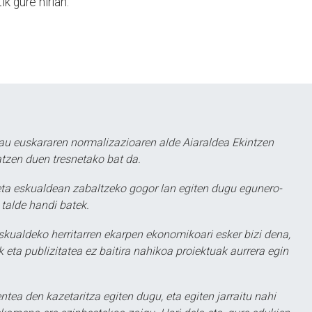
k gure hirian.”
au euskararen normalizazioaren alde Aiaraldea Ekintzen
atzen duen tresnetako bat da.
ta eskualdean zabaltzeko gogor lan egiten dugu egunero-
 talde handi batek.
eskualdeko herritarren ekarpen ekonomikoari esker bizi dena,
 eta publizitatea ez baitira nahikoa proiektuak aurrera egin
ntea den kazetaritza egiten dugu, eta egiten jarraitu nahi