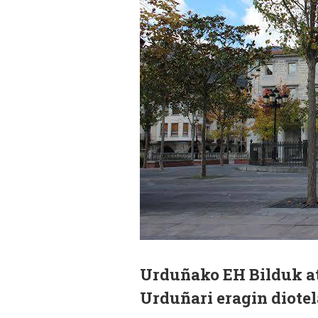
Urduñako EH Bilduk at
Urduñari eragin diotel