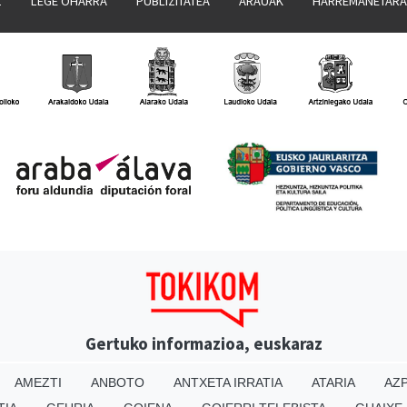
Z
LEGE OHARRA
PUBLIZITATEA
ARAUAK
HARREMANETAR
Gertuko informazioa, euskaraz
AMEZTI
ANBOTO
ANTXETA IRRATIA
ATARIA
AZP