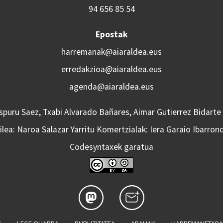
94 656 85 54
Epostak
harremanak@aiaraldea.eus
erredakzioa@aiaraldea.eus
agenda@aiaraldea.eus
Aspuru Saez, Txabi Alvarado Bañares, Aimar Gutierrez Bidarte
lea: Naroa Salazar Yarritu Komertzialak: Iera Garaio Ibarron
Codesyntaxek garatua