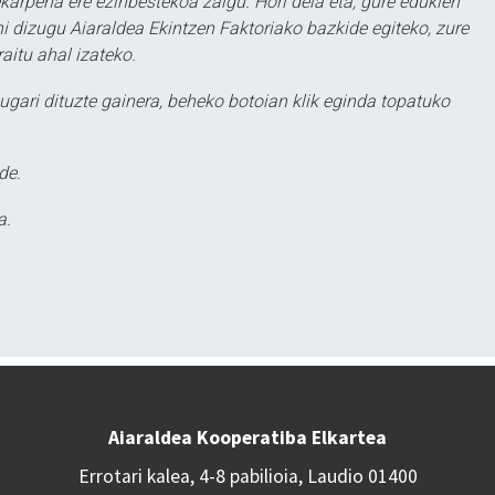
karpena ere ezinbestekoa zaigu. Hori dela eta, gure edukien
hi dizugu Aiaraldea Ekintzen Faktoriako bazkide egiteko, zure
aitu ahal izateko.
ugari dituzte gainera, beheko botoian klik eginda topatuko
de.
a.
Aiaraldea Kooperatiba Elkartea
Errotari kalea, 4-8 pabilioia, Laudio 01400