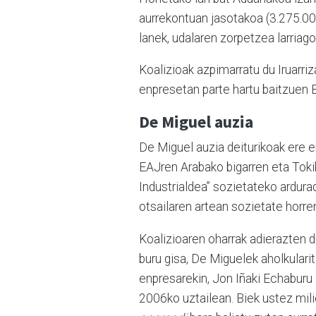
aurrekontuan jasotakoa (3.275.000
lanek, udalaren zorpetzea larriago
Koalizioak azpimarratu du Iruarri
enpresetan parte hartu baitzuen 
De Miguel auzia
De Miguel auzia deiturikoak ere e
EAJren Arabako bigarren eta Toki
Industrialdea” sozietateko ardur
otsailaren artean sozietate horre
Koalizioaren oharrak adierazten d
buru gisa, De Miguelek aholkular
enpresarekin, Jon Iñaki Echaburu 
2006ko uztailean. Biek ustez mil