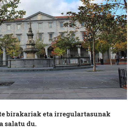
e birakariak eta irregulartasunak
a salatu du.