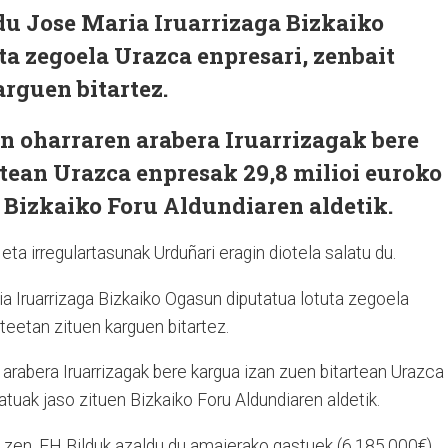
du Jose Maria Iruarrizaga Bizkaiko
a zegoela Urazca enpresari, zenbait
arguen bitartez.
n oharraren arabera Iruarrizagak bere
tean Urazca enpresak 29,8 milioi euroko
 Bizkaiko Foru Aldundiaren aldetik.
eta irregulartasunak Urduñari eragin diotela salatu du.
ia Iruarrizaga Bizkaiko Ogasun diputatua lotuta zegoela
teetan zituen karguen bitartez.
arabera Iruarrizagak bere kargua izan zuen bitartean Urazca
atuak jaso zituen Bizkaiko Foru Aldundiaren aldetik.
 zen. EH Bilduk azaldu du amaierako gastuek (6.185.000€)