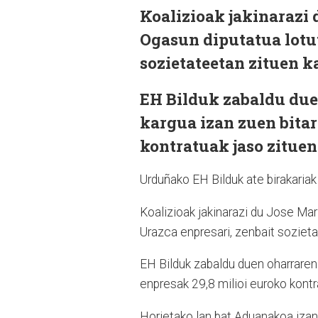
Koalizioak jakinarazi 
Ogasun diputatua lotut
sozietateetan zituen k
EH Bilduk zabaldu due
kargua izan zuen bitar
kontratuak jaso zituen
Urduñako EH Bilduk ate birakariak 
Koalizioak jakinarazi du Jose Mar
Urazca enpresari, zenbait sozieta
EH Bilduk zabaldu duen oharraren 
enpresak 29,8 milioi euroko kontr
Horietako lan bat Aduanakoa izan