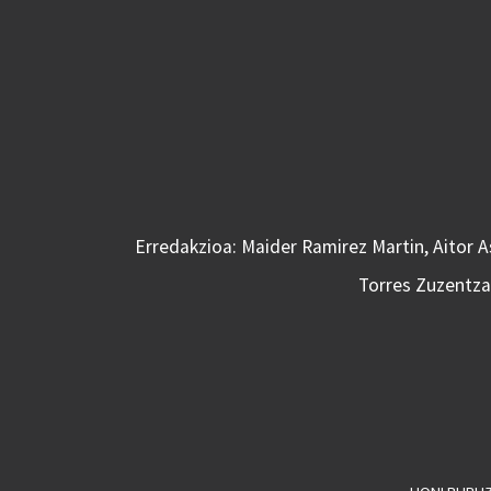
Erredakzioa: Maider Ramirez Martin, Aitor 
Torres Zuzentzai