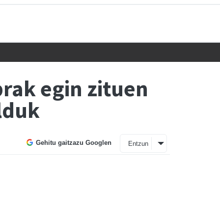
rak egin zituen
ilduk
Gehitu gaitzazu Googlen
Entzun