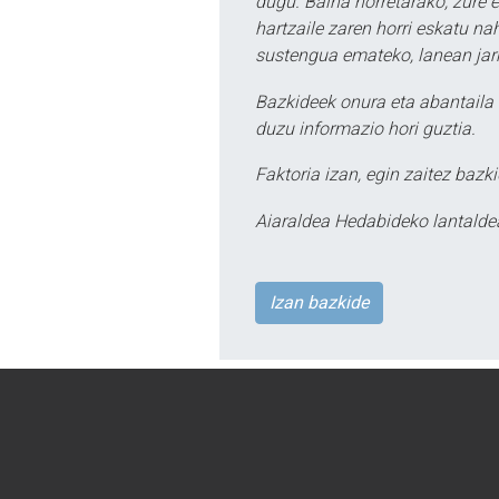
dugu. Baina horretarako, zure e
hartzaile zaren horri eskatu na
sustengua emateko, lanean jarr
Bazkideek onura eta abantaila 
duzu informazio hori guztia.
Faktoria izan, egin zaitez bazki
Aiaraldea Hedabideko lantalde
Izan bazkide