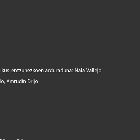
 Ikus-entzunezkoen arduraduna: Naia Vallejo
do, Amrudin Drljo