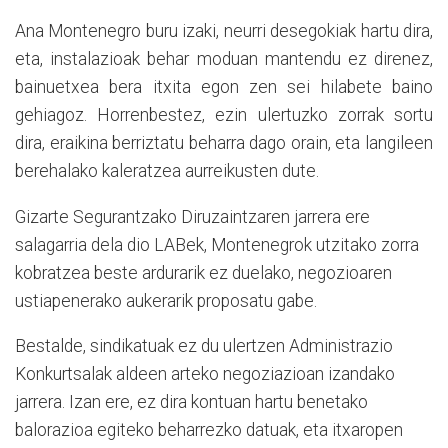
Ana Montenegro buru izaki, neurri desegokiak hartu dira,
eta, instalazioak behar moduan mantendu ez direnez,
bainuetxea bera itxita egon zen sei hilabete baino
gehiagoz. Horrenbestez, ezin ulertuzko zorrak sortu
dira, eraikina berriztatu beharra dago orain, eta langileen
berehalako kaleratzea aurreikusten dute.
Gizarte Segurantzako Diruzaintzaren jarrera ere
salagarria dela dio LABek, Montenegrok utzitako zorra
kobratzea beste ardurarik ez duelako, negozioaren
ustiapenerako aukerarik proposatu gabe.
Bestalde, sindikatuak ez du ulertzen Administrazio
Konkurtsalak aldeen arteko negoziazioan izandako
jarrera. Izan ere, ez dira kontuan hartu benetako
balorazioa egiteko beharrezko datuak, eta itxaropen