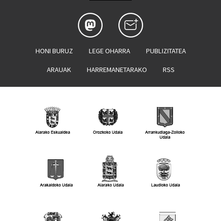
HONI BURUZ
LEGE OHARRA
PUBLIZITATEA
ARAUAK
HARREMANETARAKO
RSS