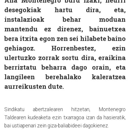
Ana Montenegro buru izaki, neurri
desegokiak hartu dira, eta,
instalazioak behar moduan
mantendu ez direnez, bainuetxea
bera itxita egon zen sei hilabete baino
gehiagoz. Horrenbestez, ezin
ulertuzko zorrak sortu dira, eraikina
berriztatu beharra dago orain, eta
langileen berehalako kaleratzea
aurreikusten dute.
Sindikatu abertzalearen hitzetan, Montenegro
Taldearen kudeaketa ezin txarragoa izan da hasieratik,
bai ustiapenari zein giza-baliabideei dagokienez.