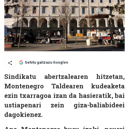
Gehitu gaitzazu Googlen
Sindikatu abertzalearen hitzetan,
Montenegro Taldearen kudeaketa
ezin txarragoa izan da hasieratik, bai
ustiapenari zein giza-baliabideei
dagokienez.