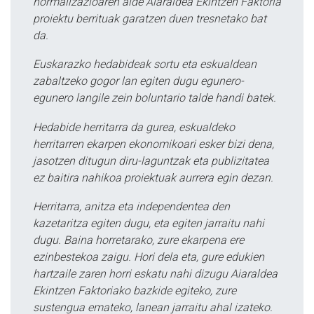
normalizazioaren alde Aiaraldea Ekintzen Faktoria
proiektu berrituak garatzen duen tresnetako bat
da.
Euskarazko hedabideak sortu eta eskualdean
zabaltzeko gogor lan egiten dugu egunero-
egunero langile zein boluntario talde handi batek.
Hedabide herritarra da gurea, eskualdeko
herritarren ekarpen ekonomikoari esker bizi dena,
jasotzen ditugun diru-laguntzak eta publizitatea
ez baitira nahikoa proiektuak aurrera egin dezan.
Herritarra, anitza eta independentea den
kazetaritza egiten dugu, eta egiten jarraitu nahi
dugu. Baina horretarako, zure ekarpena ere
ezinbestekoa zaigu. Hori dela eta, gure edukien
hartzaile zaren horri eskatu nahi dizugu Aiaraldea
Ekintzen Faktoriako bazkide egiteko, zure
sustengua emateko, lanean jarraitu ahal izateko.