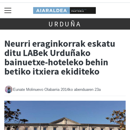
URDUÑA
Neurri eraginkorrak eskatu
ditu LABek Urduñako
bainuetxe-hoteleko behin
betiko itxiera ekiditeko
Eunate Molinuevo Olabarria
2014ko abenduaren 23a