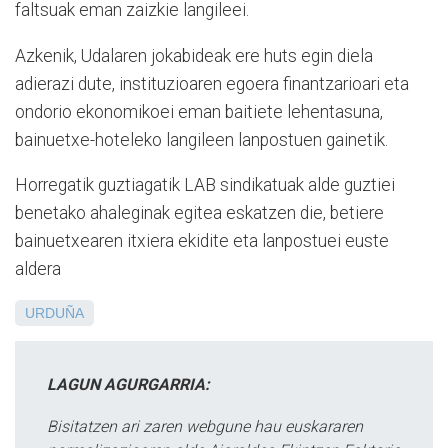
faltsuak eman zaizkie langileei.
Azkenik, Udalaren jokabideak ere huts egin diela
adierazi dute, instituzioaren egoera finantzarioari eta
ondorio ekonomikoei eman baitiete lehentasuna,
bainuetxe-hoteleko langileen lanpostuen gainetik.
Horregatik guztiagatik LAB sindikatuak alde guztiei
benetako ahaleginak egitea eskatzen die, betiere
bainuetxearen itxiera ekidite eta lanpostuei euste
aldera
URDUÑA
LAGUN AGURGARRIA:
Bisitatzen ari zaren webgune hau euskararen