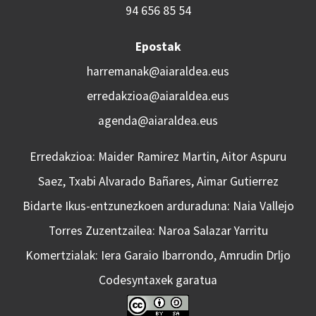
94 656 85 54
Epostak
harremanak@aiaraldea.eus
erredakzioa@aiaraldea.eus
agenda@aiaraldea.eus
Erredakzioa: Maider Ramirez Martin, Aitor Aspuru
Saez, Txabi Alvarado Bañares, Aimar Gutierrez
Bidarte Ikus-entzunezkoen arduraduna: Naia Vallejo
Torres Zuzentzailea: Naroa Salazar Yarritu
Komertzialak: Iera Garaio Ibarrondo, Amrudin Drljo
Codesyntaxek garatua