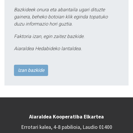
Bazkideek onura eta abantaila ugari dituzte
gainera, beheko botoian klik eginda topatuko
duzu informazio hori guztia.
Faktoria izan, egin zaitez bazkide.
Aiaraldea Hedabideko lantaldea.
Izan bazkide
Aiaraldea Kooperatiba Elkartea
Errotari kalea, 4-8 pabilioia, Laudio 01400