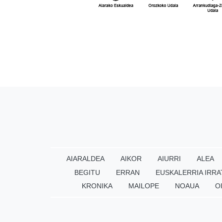
AIARALDEA
AIKOR
AIURRI
ALEA
BEGITU
ERRAN
EUSKALERRIA IRRA
KRONIKA
MAILOPE
NOAUA
O