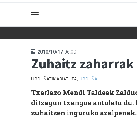
2010/10/17
06:00
Zuhaitz zaharrak
URDUÑATIK ABIATUTA,
URDUÑA
Txarlazo Mendi Taldeak Zaldu
ditzagun txangoa antolatu du.
zuhaitzen inguruko azalpenak.