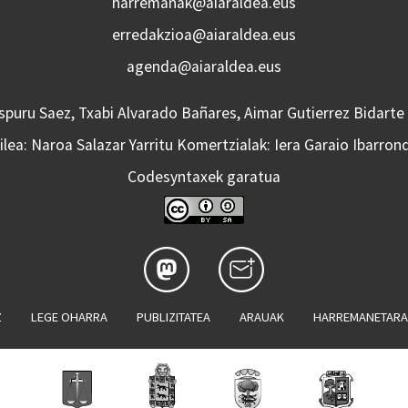
harremanak@aiaraldea.eus
erredakzioa@aiaraldea.eus
agenda@aiaraldea.eus
Aspuru Saez, Txabi Alvarado Bañares, Aimar Gutierrez Bidarte
lea: Naroa Salazar Yarritu Komertzialak: Iera Garaio Ibarron
Codesyntaxek garatua
Z
LEGE OHARRA
PUBLIZITATEA
ARAUAK
HARREMANETAR