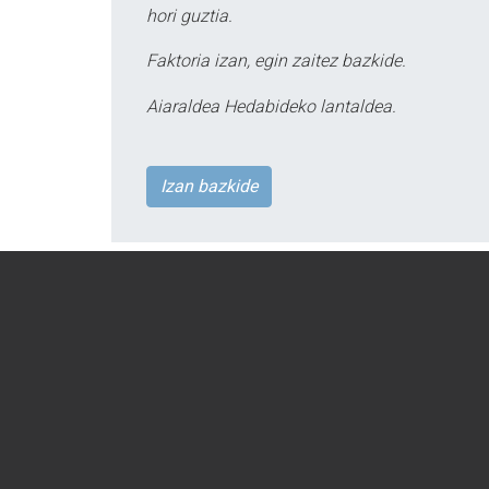
hori guztia.
Faktoria izan, egin zaitez bazkide.
Aiaraldea Hedabideko lantaldea.
Izan bazkide