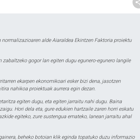
 normalizazioaren alde Aiaraldea Ekintzen Faktoria proiektu
 zabaltzeko gogor lan egiten dugu egunero-egunero langile
ritarren ekarpen ekonomikoari esker bizi dena, jasotzen
itira nahikoa proiektuak aurrera egin dezan.
taritza egiten dugu, eta egiten jarraitu nahi dugu. Baina
aigu. Hori dela eta, gure edukien hartzaile zaren horri eskatu
zkide egiteko, zure sustengua emateko, lanean jarraitu ahal
 gainera, beheko botoian klik eginda topatuko duzu informazio