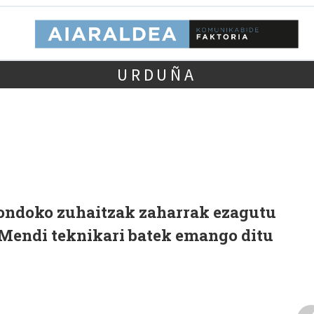
URDUÑA
ondoko zuhaitzak zaharrak ezagutu
 Mendi teknikari batek emango ditu