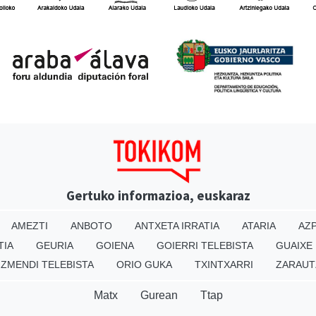
Gertuko informazioa, euskaraz
AMEZTI
ANBOTO
ANTXETA IRRATIA
ATARIA
AZP
TIA
GEURIA
GOIENA
GOIERRI TELEBISTA
GUAIXE
IZMENDI TELEBISTA
ORIO GUKA
TXINTXARRI
ZARAUT
Matx
Gurean
Ttap