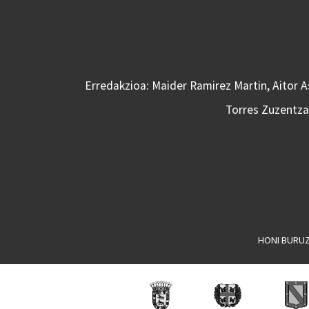
Erredakzioa: Maider Ramirez Martin, Aitor 
Torres Zuzentzai
HONI BURU