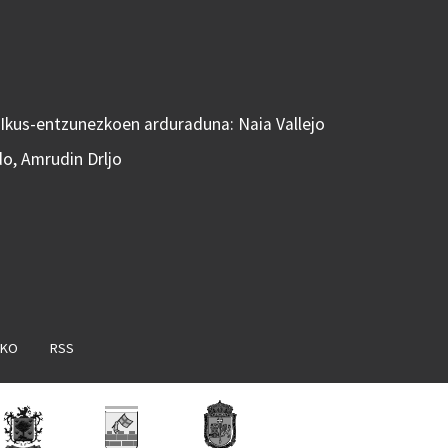
 Ikus-entzunezkoen arduraduna: Naia Vallejo
do, Amrudin Drljo
AKO
RSS