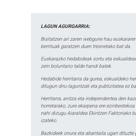
LAGUN AGURGARRIA:
Bisitatzen ari zaren webgune hau euskararen
berrituak garatzen duen tresnetako bat da.
Euskarazko hedabideak sortu eta eskualdean
zein boluntario talde handi batek.
Hedabide herritarra da gurea, eskualdeko her
ditugun diru-laguntzak eta publizitatea ez ba
Herritarra, anitza eta independentea den kaze
horretarako, zure ekarpena ere ezinbestekoa z
nahi dizugu Aiaraldea Ekintzen Faktoriako ba
izateko.
Bazkideek onura eta abantaila ugari dituzte