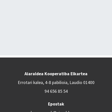
Aiaraldea Kooperatiba Elkartea
Errotari kalea, 4-8 pabilioia, Laudio 01400
94 656 85 54
Epostak