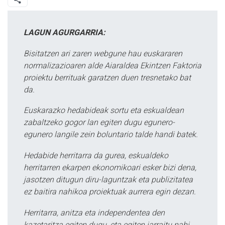
LAGUN AGURGARRIA:
Bisitatzen ari zaren webgune hau euskararen
normalizazioaren alde Aiaraldea Ekintzen Faktoria
proiektu berrituak garatzen duen tresnetako bat
da.
Euskarazko hedabideak sortu eta eskualdean
zabaltzeko gogor lan egiten dugu egunero-
egunero langile zein boluntario talde handi batek.
Hedabide herritarra da gurea, eskualdeko
herritarren ekarpen ekonomikoari esker bizi dena,
jasotzen ditugun diru-laguntzak eta publizitatea
ez baitira nahikoa proiektuak aurrera egin dezan.
Herritarra, anitza eta independentea den
kazetaritza egiten dugu, eta egiten jarraitu nahi