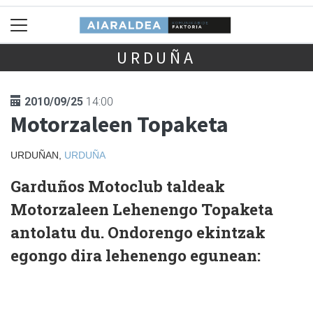
URDUÑA
2010/09/25
14:00
Motorzaleen Topaketa
URDUÑAN,
URDUÑA
Garduños Motoclub taldeak
Motorzaleen Lehenengo Topaketa
antolatu du. Ondorengo ekintzak
egongo dira lehenengo egunean: