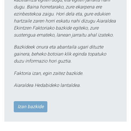
dugu. Baina horretarako, zure ekarpena ere
ezinbestekoa zaigu. Hori dela eta, gure edukien
hartzaile zaren horri eskatu nahi dizugu Aiaraldea
Ekintzen Faktoriako bazkide egiteko, zure
sustengua emateko, lanean jarraitu ahal izateko.
Bazkideek onura eta abantaila ugari dituzte
gainera, beheko botoian klik eginda topatuko
duzu informazio hori guztia.
Faktoria izan, egin zaitez bazkide.
Aiaraldea Hedabideko lantaldea.
Izan bazkide