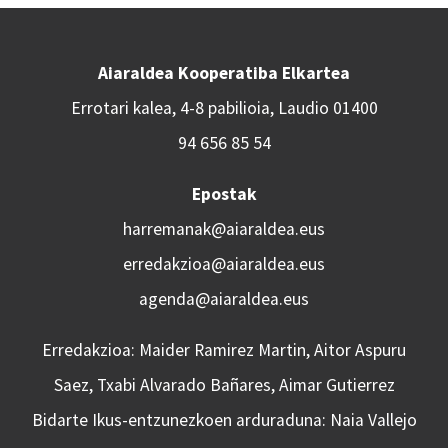
Aiaraldea Kooperatiba Elkartea
Errotari kalea, 4-8 pabilioia, Laudio 01400
94 656 85 54
Epostak
harremanak@aiaraldea.eus
erredakzioa@aiaraldea.eus
agenda@aiaraldea.eus
Erredakzioa: Maider Ramirez Martin, Aitor Aspuru
Saez, Txabi Alvarado Bañares, Aimar Gutierrez
Bidarte Ikus-entzunezkoen arduraduna: Naia Vallejo