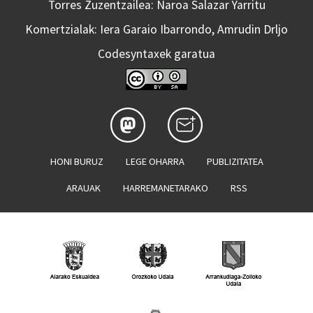
Torres Zuzentzailea: Naroa Salazar Yarritu
Komertzialak: Iera Garaio Ibarrondo, Amrudin Drljo
Codesyntaxek garatua
HONI BURUZ
LEGE OHARRA
PUBLIZITATEA
ARAUAK
HARREMANETARAKO
RSS