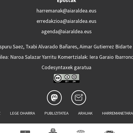
Epostak
harremanak@aiaraldea.eus
erredakzioa@aiaraldea.eus
agenda@aiaraldea.eus
Aspuru Saez, Txabi Alvarado Bañares, Aimar Gutierrez Bidarte
lea: Naroa Salazar Yarritu Komertzialak: Iera Garaio Ibarron
Codesyntaxek garatua
Z
LEGE OHARRA
PUBLIZITATEA
ARAUAK
HARREMANETAR