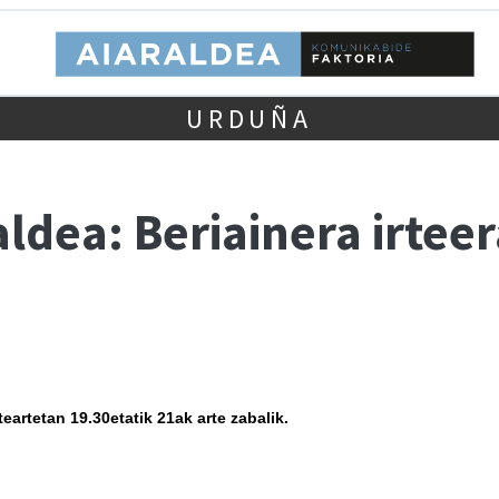
URDUÑA
ldea: Beriainera irtee
eartetan 19.30etatik 21ak arte zabalik.