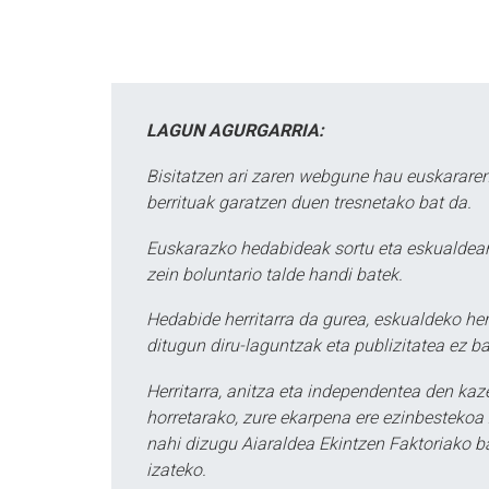
LAGUN AGURGARRIA:
Bisitatzen ari zaren webgune hau euskararen
berrituak garatzen duen tresnetako bat da.
Euskarazko hedabideak sortu eta eskualdean
zein boluntario talde handi batek.
Hedabide herritarra da gurea, eskualdeko her
ditugun diru-laguntzak eta publizitatea ez ba
Herritarra, anitza eta independentea den kaze
horretarako, zure ekarpena ere ezinbestekoa z
nahi dizugu Aiaraldea Ekintzen Faktoriako ba
izateko.