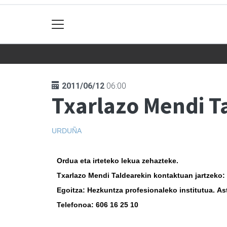
2011/06/12
06:00
Txarlazo Mendi Ta
URDUÑA
Ordua eta irteteko lekua zehazteke.
Txarlazo Mendi Taldearekin kontaktuan jartzeko:
Egoitza:
Hezkuntza profesionaleko institutua. Ast
Telefonoa
: 606 16 25 10