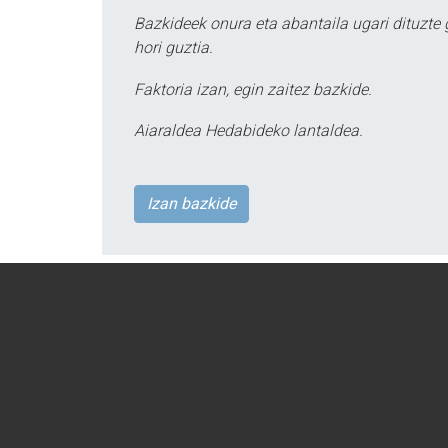
Bazkideek onura eta abantaila ugari dituzte
hori guztia.
Faktoria izan, egin zaitez bazkide.
Aiaraldea Hedabideko lantaldea.
Izan bazkide