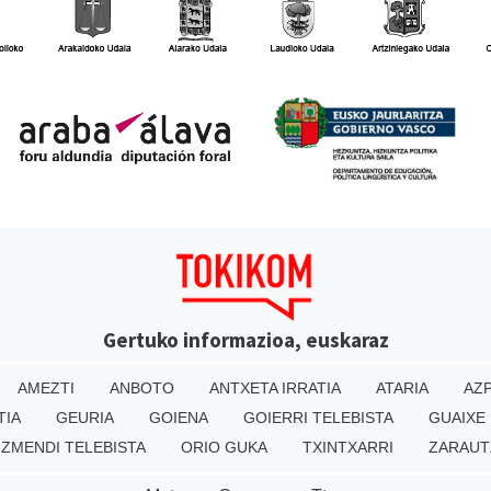
Gertuko informazioa, euskaraz
AMEZTI
ANBOTO
ANTXETA IRRATIA
ATARIA
AZP
TIA
GEURIA
GOIENA
GOIERRI TELEBISTA
GUAIXE
IZMENDI TELEBISTA
ORIO GUKA
TXINTXARRI
ZARAUT