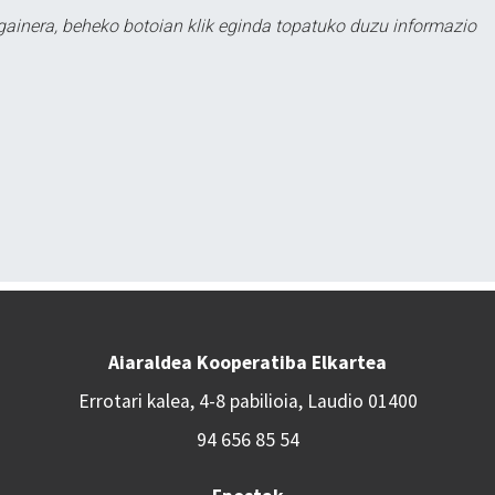
 gainera, beheko botoian klik eginda topatuko duzu informazio
Aiaraldea Kooperatiba Elkartea
Errotari kalea, 4-8 pabilioia, Laudio 01400
94 656 85 54