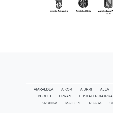
AIARALDEA
AIKOR
AIURRI
ALEA
BEGITU
ERRAN
EUSKALERRIA IRRA
KRONIKA
MAILOPE
NOAUA
O