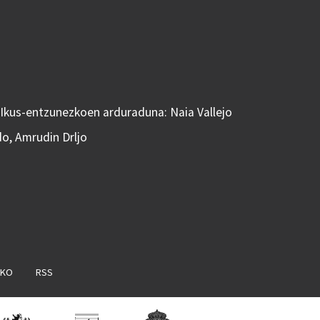
 Ikus-entzunezkoen arduraduna: Naia Vallejo
do, Amrudin Drljo
AKO
RSS