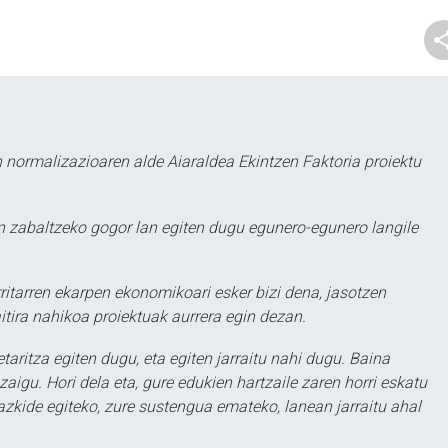
 normalizazioaren alde Aiaraldea Ekintzen Faktoria proiektu
 zabaltzeko gogor lan egiten dugu egunero-egunero langile
ritarren ekarpen ekonomikoari esker bizi dena, jasotzen
itira nahikoa proiektuak aurrera egin dezan.
taritza egiten dugu, eta egiten jarraitu nahi dugu. Baina
aigu. Hori dela eta, gure edukien hartzaile zaren horri eskatu
zkide egiteko, zure sustengua emateko, lanean jarraitu ahal