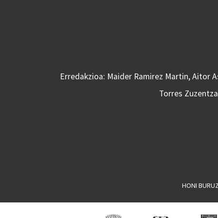
Erredakzioa: Maider Ramirez Martin, Aitor 
Torres Zuzentzai
HONI BURU