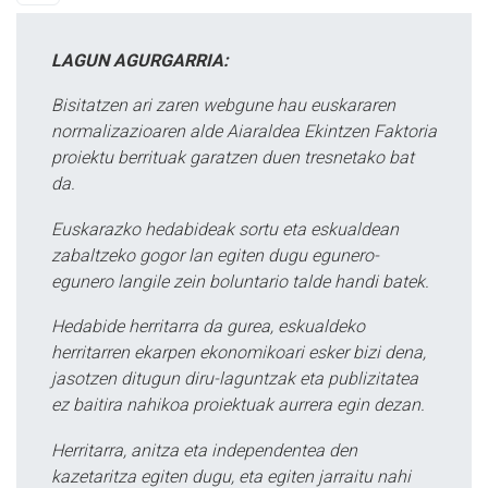
LAGUN AGURGARRIA:
Bisitatzen ari zaren webgune hau euskararen
normalizazioaren alde Aiaraldea Ekintzen Faktoria
proiektu berrituak garatzen duen tresnetako bat
da.
Euskarazko hedabideak sortu eta eskualdean
zabaltzeko gogor lan egiten dugu egunero-
egunero langile zein boluntario talde handi batek.
Hedabide herritarra da gurea, eskualdeko
herritarren ekarpen ekonomikoari esker bizi dena,
jasotzen ditugun diru-laguntzak eta publizitatea
ez baitira nahikoa proiektuak aurrera egin dezan.
Herritarra, anitza eta independentea den
kazetaritza egiten dugu, eta egiten jarraitu nahi