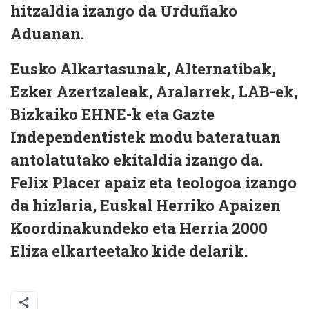
hitzaldia izango da Urduñako
Aduanan.
Eusko Alkartasunak, Alternatibak,
Ezker Azertzaleak, Aralarrek, LAB-ek,
Bizkaiko EHNE-k eta Gazte
Independentistek modu bateratuan
antolatutako ekitaldia izango da.
Felix Placer apaiz eta teologoa izango
da hizlaria, Euskal Herriko Apaizen
Koordinakundeko eta Herria 2000
Eliza elkarteetako kide delarik.