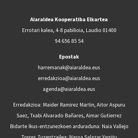
Aiaraldea Kooperatiba Elkartea
Errotari kalea, 4-8 pabilioia, Laudio 01400
94 656 85 54
Epostak
harremanak@aiaraldea.eus
erredakzioa@aiaraldea.eus
agenda@aiaraldea.eus
Erredakzioa: Maider Ramirez Martin, Aitor Aspuru
Saez, Txabi Alvarado Bañares, Aimar Gutierrez
Bidarte Ikus-entzunezkoen arduraduna: Naia Vallejo
Torres Zuzentzailea: Naroa Salazar Yarritu