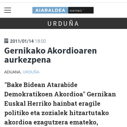
URDUÑA
2011/01/14
18:00
Gernikako Akordioaren
aurkezpena
ADUANA,
URDUÑA
"Bake Bidean Atarabide
Demokratikoen Akordioa" Gernikan
Euskal Herriko hainbat eragile
politiko eta zozialek hitzartutako
akordioa ezagutzera emateko,