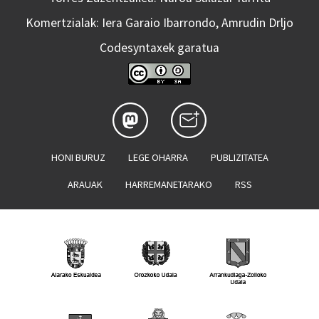
Komertzialak: Iera Garaio Ibarrondo, Amrudin Drljo
Codesyntaxek garatua
HONI BURUZ
LEGE OHARRA
PUBLIZITATEA
ARAUAK
HARREMANETARAKO
RSS