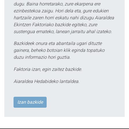
dugu. Baina horretarako, zure ekarpena ere
ezinbestekoa zaigu. Hori dela eta, gure edukien
hartzaile zaren horri eskatu nahi dizugu Aiaraldea
Ekintzen Faktoriako bazkide egiteko, zure
sustengua emateko, lanean jarraitu ahal izateko.
Bazkideek onura eta abantaila ugari dituzte
gainera, beheko botoian klik eginda topatuko
duzu informazio hori guztia.
Faktoria izan, egin zaitez bazkide.
Aiaraldea Hedabideko lantaldea.
Izan bazkide