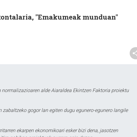
-kontalaria, "Emakumeak munduan"
 normalizazioaren alde Aiaraldea Ekintzen Faktoria proiektu
 zabaltzeko gogor lan egiten dugu egunero-egunero langile
ritarren ekarpen ekonomikoari esker bizi dena, jasotzen