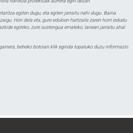
itira nahikoa proiektuak aurrera egin dezan.
taritza egiten dugu, eta egiten jarraitu nahi dugu. Baina
aigu. Hori dela eta, gure edukien hartzaile zaren horri eskatu
zkide egiteko, zure sustengua emateko, lanean jarraitu ahal
 gainera, beheko botoian klik eginda topatuko duzu informazio