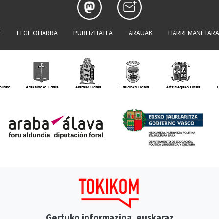
Z
LEGE OHARRA
PUBLIZITATEA
ARAUAK
HARREMANETAR
Gertuko informazioa, euskaraz