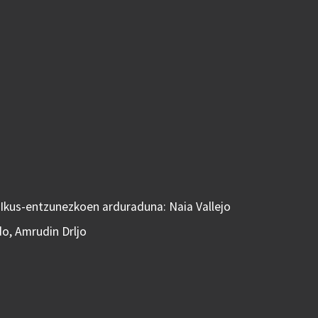
 Ikus-entzunezkoen arduraduna: Naia Vallejo
do, Amrudin Drljo