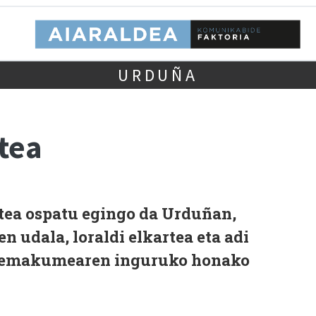
URDUÑA
tea
tea ospatu egingo da Urduñan,
n udala, loraldi elkartea eta adi
a emakumearen inguruko honako