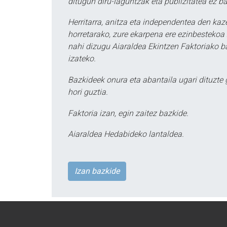
ditugun diru-laguntzak eta publizitatea ez ba
Herritarra, anitza eta independentea den kaze
horretarako, zure ekarpena ere ezinbestekoa z
nahi dizugu Aiaraldea Ekintzen Faktoriako ba
izateko.
Bazkideek onura eta abantaila ugari dituzte
hori guztia.
Faktoria izan, egin zaitez bazkide.
Aiaraldea Hedabideko lantaldea.
Izan bazkide