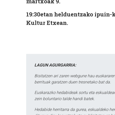
martxoak 9.
19:30etan helduentzako ipuin
Kultur Etxean.
LAGUN AGURGARRIA:
Bisitatzen ari zaren webgune hau euskararen
berrituak garatzen duen tresnetako bat da.
Euskarazko hedabideak sortu eta eskualdean
zein boluntario talde handi batek.
Hedabide herritarra da gurea, eskualdeko her