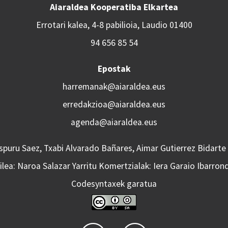
Aiaraldea Kooperatiba Elkartea
Errotari kalea, 4-8 pabilioia, Laudio 01400
94 656 85 54
Epostak
harremanak@aiaraldea.eus
erredakzioa@aiaraldea.eus
agenda@aiaraldea.eus
Aspuru Saez, Txabi Alvarado Bañares, Aimar Gutierrez Bidarte
lea: Naroa Salazar Yarritu Komertzialak: Iera Garaio Ibarron
Codesyntaxek garatua