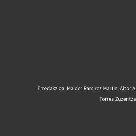
Erredakzioa: Maider Ramirez Martin, Aitor 
Torres Zuzentzai