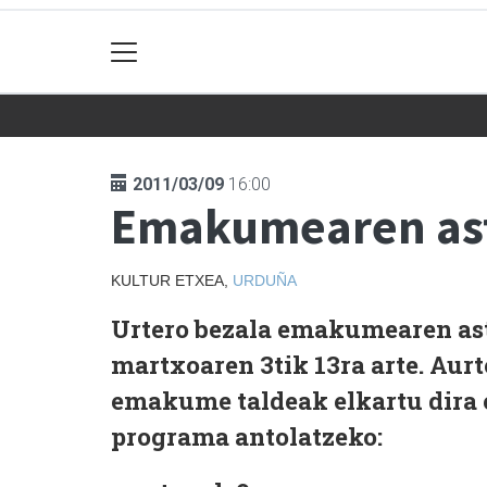
2011/03/09
16:00
Emakumearen as
KULTUR ETXEA,
URDUÑA
Urtero bezala emakumearen as
martxoaren 3tik 13ra arte. Aurte
emakume taldeak elkartu dir
programa antolatzeko: