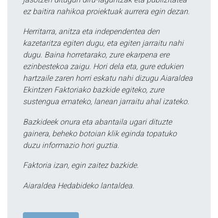
ez baitira nahikoa proiektuak aurrera egin dezan.
Herritarra, anitza eta independentea den
kazetaritza egiten dugu, eta egiten jarraitu nahi
dugu. Baina horretarako, zure ekarpena ere
ezinbestekoa zaigu. Hori dela eta, gure edukien
hartzaile zaren horri eskatu nahi dizugu Aiaraldea
Ekintzen Faktoriako bazkide egiteko, zure
sustengua emateko, lanean jarraitu ahal izateko.
Bazkideek onura eta abantaila ugari dituzte
gainera, beheko botoian klik eginda topatuko
duzu informazio hori guztia.
Faktoria izan, egin zaitez bazkide.
Aiaraldea Hedabideko lantaldea.