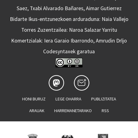
Saez, Txabi Alvarado Bañares, Aimar Gutierrez
Bidarte Ikus-entzunezkoen arduraduna: Naia Vallejo
Torres Zuzentzailea: Naroa Salazar Yarritu
Komertzialak: Iera Garaio Ibarrondo, Amrudin Drljo
Codesyntaxek garatua
HONI BURUZ
LEGE OHARRA
PUBLIZITATEA
ARAUAK
HARREMANETARAKO
RSS