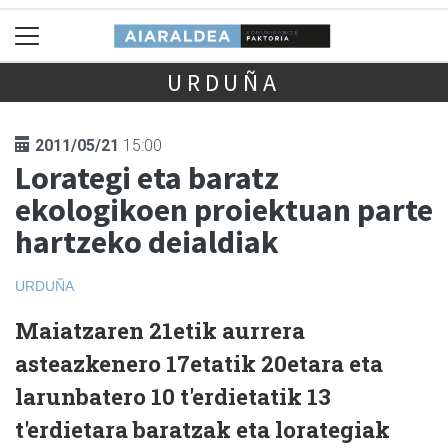
URDUÑA
2011/05/21
15:00
Lorategi eta baratz
ekologikoen proiektuan parte
hartzeko deialdiak
URDUÑA
Maiatzaren 21etik aurrera
asteazkenero 17etatik 20etara eta
larunbatero 10 t'erdietatik 13
t'erdietara baratzak eta lorategiak