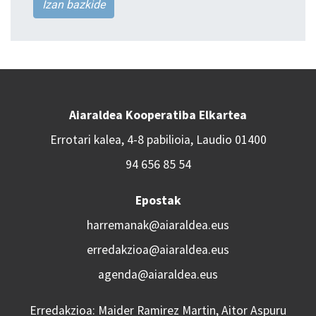
Izan bazkide
Aiaraldea Kooperatiba Elkartea
Errotari kalea, 4-8 pabilioia, Laudio 01400
94 656 85 54
Epostak
harremanak@aiaraldea.eus
erredakzioa@aiaraldea.eus
agenda@aiaraldea.eus
Erredakzioa: Maider Ramirez Martin, Aitor Aspuru