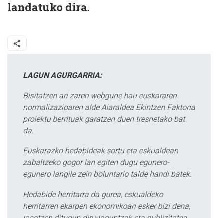
landatuko dira.
LAGUN AGURGARRIA:
Bisitatzen ari zaren webgune hau euskararen
normalizazioaren alde Aiaraldea Ekintzen Faktoria
proiektu berrituak garatzen duen tresnetako bat
da.
Euskarazko hedabideak sortu eta eskualdean
zabaltzeko gogor lan egiten dugu egunero-
egunero langile zein boluntario talde handi batek.
Hedabide herritarra da gurea, eskualdeko
herritarren ekarpen ekonomikoari esker bizi dena,
jasotzen ditugun diru-laguntzak eta publizitatea