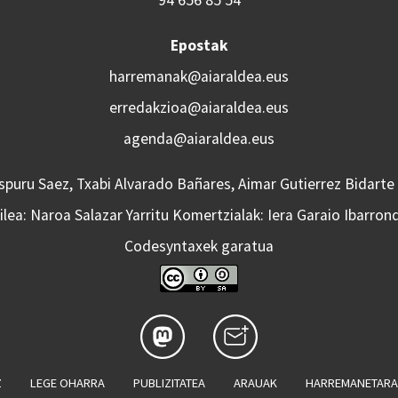
94 656 85 54
Epostak
harremanak@aiaraldea.eus
erredakzioa@aiaraldea.eus
agenda@aiaraldea.eus
Aspuru Saez, Txabi Alvarado Bañares, Aimar Gutierrez Bidarte
lea: Naroa Salazar Yarritu Komertzialak: Iera Garaio Ibarron
Codesyntaxek garatua
Z
LEGE OHARRA
PUBLIZITATEA
ARAUAK
HARREMANETAR