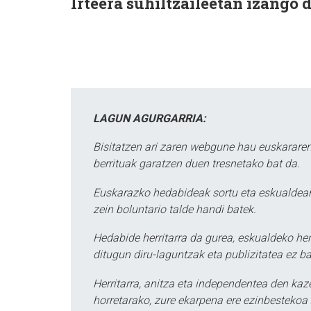
Irteera suhiltzaileetan izango d
LAGUN AGURGARRIA:
Bisitatzen ari zaren webgune hau euskararen
berrituak garatzen duen tresnetako bat da.
Euskarazko hedabideak sortu eta eskualdean
zein boluntario talde handi batek.
Hedabide herritarra da gurea, eskualdeko her
ditugun diru-laguntzak eta publizitatea ez ba
Herritarra, anitza eta independentea den kaze
horretarako, zure ekarpena ere ezinbestekoa z