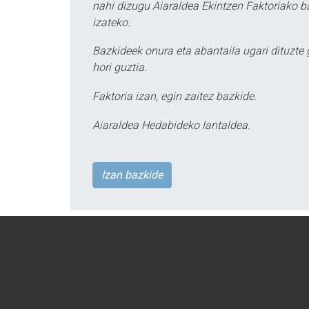
nahi dizugu Aiaraldea Ekintzen Faktoriako ba
izateko.
Bazkideek onura eta abantaila ugari dituzte
hori guztia.
Faktoria izan, egin zaitez bazkide.
Aiaraldea Hedabideko lantaldea.
Izan bazkide