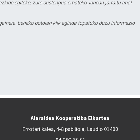
zkide egiteko, zure sustengua emateko, lanean jarraitu ahal
 gainera, beheko botoian klik eginda topatuko duzu informazio
Aiaraldea Kooperatiba Elkartea
Errotari kalea, 4-8 pabilioia, Laudio 01400