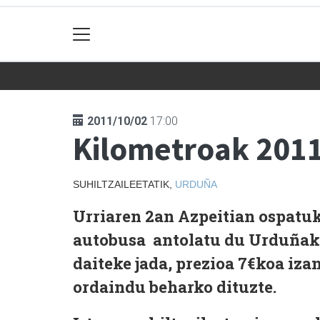
2011/10/02
17:00
Kilometroak 2011
SUHILTZAILEETATIK,
URDUÑA
Urriaren 2an Azpeitian ospatuk
autobusa antolatu du Urduñak
daiteke jada, prezioa 7€koa iza
ordaindu beharko dituzte.