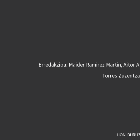
Erredakzioa: Maider Ramirez Martin, Aitor 
Torres Zuzentzai
HONI BURU