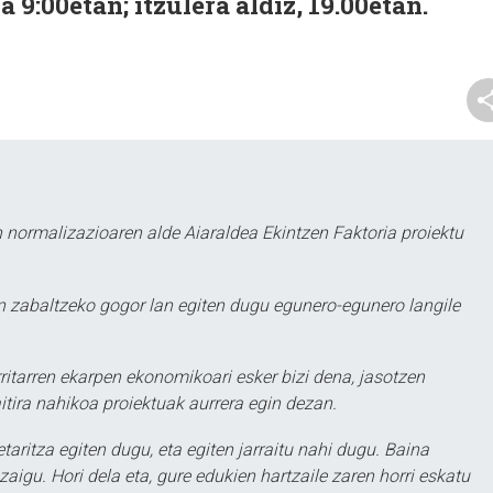
a 9:00etan; itzulera aldiz, 19.00etan.
 normalizazioaren alde Aiaraldea Ekintzen Faktoria proiektu
 zabaltzeko gogor lan egiten dugu egunero-egunero langile
ritarren ekarpen ekonomikoari esker bizi dena, jasotzen
itira nahikoa proiektuak aurrera egin dezan.
taritza egiten dugu, eta egiten jarraitu nahi dugu. Baina
aigu. Hori dela eta, gure edukien hartzaile zaren horri eskatu