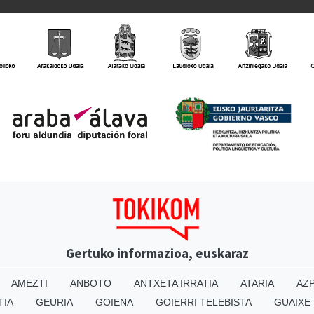
Gertuko informazioa, euskaraz
AMEZTI
ANBOTO
ANTXETA IRRATIA
ATARIA
AZP
TIA
GEURIA
GOIENA
GOIERRI TELEBISTA
GUAIXE