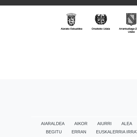
AIARALDEA
AIKOR
AIURRI
ALEA
BEGITU
ERRAN
EUSKALERRIA IRRA