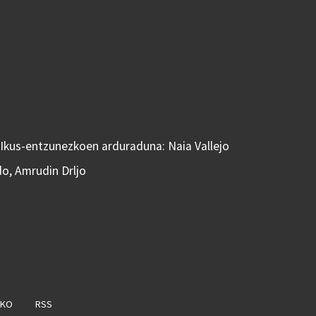
 Ikus-entzunezkoen arduraduna: Naia Vallejo
do, Amrudin Drljo
AKO
RSS