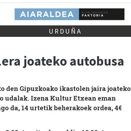
URDUÑA
era joateko autobusa
o den Gipuzkoako ikastolen jaira joateko
o udalak. Izena Kultur Etxean eman
ngo da, 14 urtetik beherakoek ordea, 4€