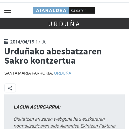
URDUÑA
2014/04/19
17:00
Urduñako abesbatzaren
Sakro kontzertua
SANTA MARIA PARROKIA,
URDUÑA
LAGUN AGURGARRIA:
Bisitatzen ari zaren webgune hau euskararen
normalizazioaren alde Aiaraldea Ekintzen Faktoria