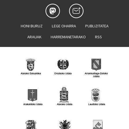
HONI BURUZ
LEGE OHARRA
PUBLIZITATEA
ARAUAK
HARREMANETARAKO
RSS