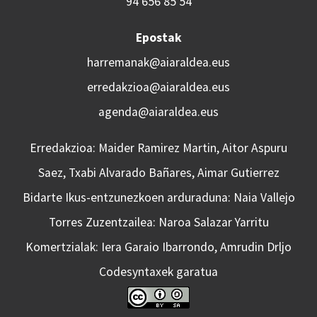
94 656 85 54
Epostak
harremanak@aiaraldea.eus
erredakzioa@aiaraldea.eus
agenda@aiaraldea.eus
Erredakzioa: Maider Ramirez Martin, Aitor Aspuru
Saez, Txabi Alvarado Bañares, Aimar Gutierrez
Bidarte Ikus-entzunezkoen arduraduna: Naia Vallejo
Torres Zuzentzailea: Naroa Salazar Yarritu
Komertzialak: Iera Garaio Ibarrondo, Amrudin Drljo
Codesyntaxek garatua