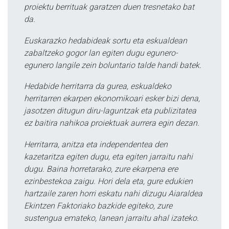
proiektu berrituak garatzen duen tresnetako bat
da.
Euskarazko hedabideak sortu eta eskualdean
zabaltzeko gogor lan egiten dugu egunero-
egunero langile zein boluntario talde handi batek.
Hedabide herritarra da gurea, eskualdeko
herritarren ekarpen ekonomikoari esker bizi dena,
jasotzen ditugun diru-laguntzak eta publizitatea
ez baitira nahikoa proiektuak aurrera egin dezan.
Herritarra, anitza eta independentea den
kazetaritza egiten dugu, eta egiten jarraitu nahi
dugu. Baina horretarako, zure ekarpena ere
ezinbestekoa zaigu. Hori dela eta, gure edukien
hartzaile zaren horri eskatu nahi dizugu Aiaraldea
Ekintzen Faktoriako bazkide egiteko, zure
sustengua emateko, lanean jarraitu ahal izateko.