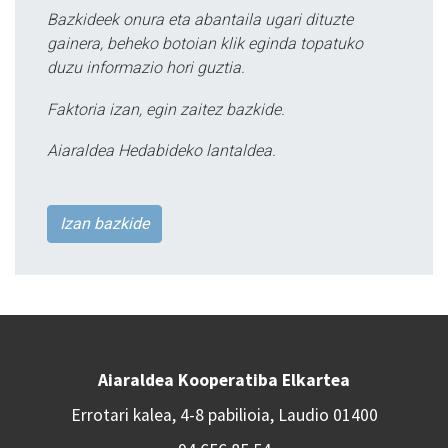
Bazkideek onura eta abantaila ugari dituzte
gainera, beheko botoian klik eginda topatuko
duzu informazio hori guztia.
Faktoria izan, egin zaitez bazkide.
Aiaraldea Hedabideko lantaldea.
Izan bazkide
Aiaraldea Kooperatiba Elkartea
Errotari kalea, 4-8 pabilioia, Laudio 01400