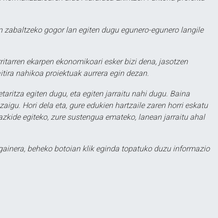
 zabaltzeko gogor lan egiten dugu egunero-egunero langile
ritarren ekarpen ekonomikoari esker bizi dena, jasotzen
itira nahikoa proiektuak aurrera egin dezan.
taritza egiten dugu, eta egiten jarraitu nahi dugu. Baina
aigu. Hori dela eta, gure edukien hartzaile zaren horri eskatu
zkide egiteko, zure sustengua emateko, lanean jarraitu ahal
 gainera, beheko botoian klik eginda topatuko duzu informazio