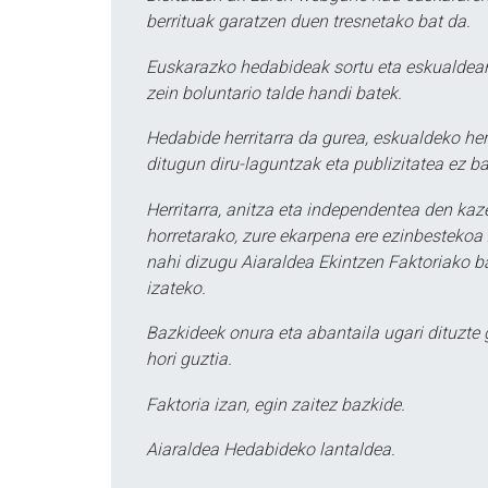
berrituak garatzen duen tresnetako bat da.
Euskarazko hedabideak sortu eta eskualdean
zein boluntario talde handi batek.
Hedabide herritarra da gurea, eskualdeko her
ditugun diru-laguntzak eta publizitatea ez ba
Herritarra, anitza eta independentea den kaze
horretarako, zure ekarpena ere ezinbestekoa z
nahi dizugu Aiaraldea Ekintzen Faktoriako ba
izateko.
Bazkideek onura eta abantaila ugari dituzte
hori guztia.
Faktoria izan, egin zaitez bazkide.
Aiaraldea Hedabideko lantaldea.