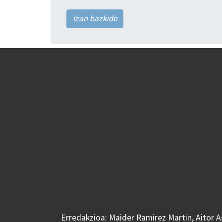
Izan bazkide
Erredakzioa: Maider Ramirez Martin, Aitor 