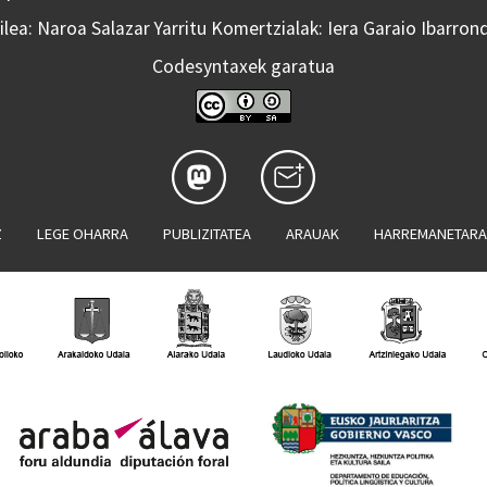
lea: Naroa Salazar Yarritu Komertzialak: Iera Garaio Ibarron
Codesyntaxek garatua
Z
LEGE OHARRA
PUBLIZITATEA
ARAUAK
HARREMANETAR