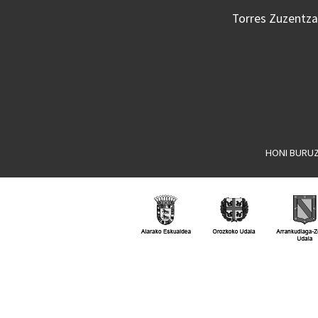
Torres Zuzentzai
HONI BURU