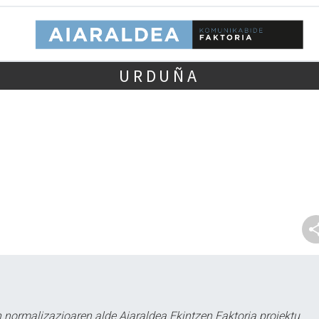
URDUÑA
 normalizazioaren alde Aiaraldea Ekintzen Faktoria proiektu