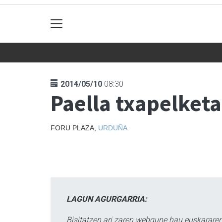
2014/05/10
08:30
Paella txapelketa
FORU PLAZA,
URDUÑA
LAGUN AGURGARRIA:
Bisitatzen ari zaren webgune hau euskararen