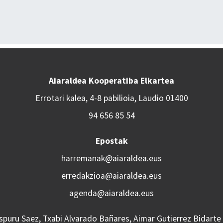
Aiaraldea Kooperatiba Elkartea
Errotari kalea, 4-8 pabilioia, Laudio 01400
94 656 85 54
Epostak
harremanak@aiaraldea.eus
erredakzioa@aiaraldea.eus
agenda@aiaraldea.eus
Aspuru Saez, Txabi Alvarado Bañares, Aimar Gutierrez Bidarte