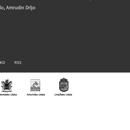
do, Amrudin Drljo
AKO
RSS