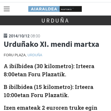
URDUÑA
2014/10/12
08:00
Urduñako XI. mendi martxa
FORU PLAZA,
URDUÑA
A ibilbidea (30 kilometro): Irteera
8:00etan Foru Plazatik.
B ibilbidea (15 kilometro): Irteera
10:00etan Foru Plazatik.
Izen emateak 2 euroren truke egin