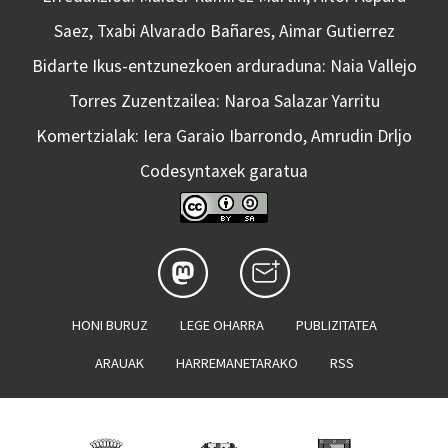
Saez, Txabi Alvarado Bañares, Aimar Gutierrez
Bidarte Ikus-entzunezkoen arduraduna: Naia Vallejo
Torres Zuzentzailea: Naroa Salazar Yarritu
Komertzialak: Iera Garaio Ibarrondo, Amrudin Drljo
Codesyntaxek garatua
HONI BURUZ
LEGE OHARRA
PUBLIZITATEA
ARAUAK
HARREMANETARAKO
RSS