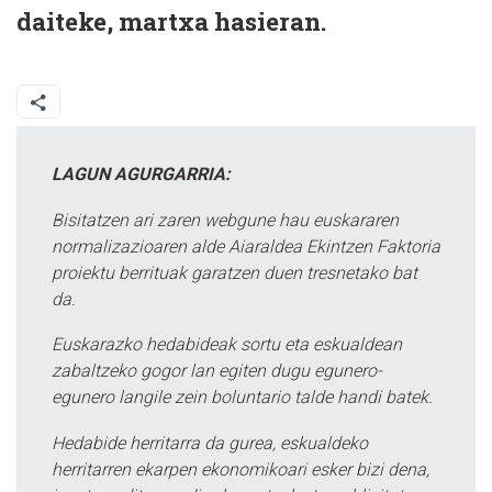
daiteke, martxa hasieran.
LAGUN AGURGARRIA:
Bisitatzen ari zaren webgune hau euskararen
normalizazioaren alde Aiaraldea Ekintzen Faktoria
proiektu berrituak garatzen duen tresnetako bat
da.
Euskarazko hedabideak sortu eta eskualdean
zabaltzeko gogor lan egiten dugu egunero-
egunero langile zein boluntario talde handi batek.
Hedabide herritarra da gurea, eskualdeko
herritarren ekarpen ekonomikoari esker bizi dena,