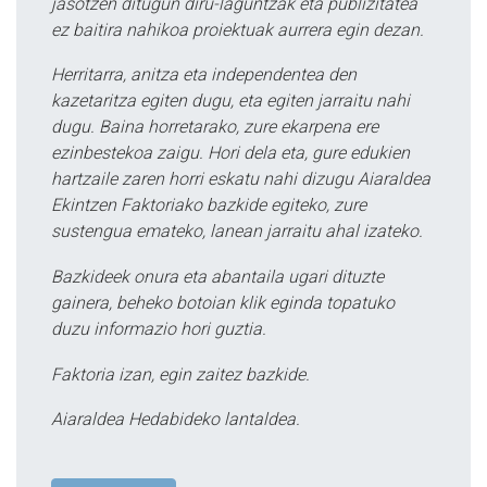
jasotzen ditugun diru-laguntzak eta publizitatea
ez baitira nahikoa proiektuak aurrera egin dezan.
Herritarra, anitza eta independentea den
kazetaritza egiten dugu, eta egiten jarraitu nahi
dugu. Baina horretarako, zure ekarpena ere
ezinbestekoa zaigu. Hori dela eta, gure edukien
hartzaile zaren horri eskatu nahi dizugu Aiaraldea
Ekintzen Faktoriako bazkide egiteko, zure
sustengua emateko, lanean jarraitu ahal izateko.
Bazkideek onura eta abantaila ugari dituzte
gainera, beheko botoian klik eginda topatuko
duzu informazio hori guztia.
Faktoria izan, egin zaitez bazkide.
Aiaraldea Hedabideko lantaldea.