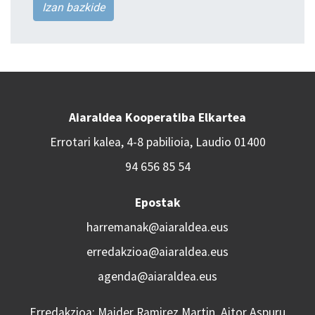
Izan bazkide
Aiaraldea Kooperatiba Elkartea
Errotari kalea, 4-8 pabilioia, Laudio 01400
94 656 85 54
Epostak
harremanak@aiaraldea.eus
erredakzioa@aiaraldea.eus
agenda@aiaraldea.eus
Erredakzioa: Maider Ramirez Martin, Aitor Aspuru