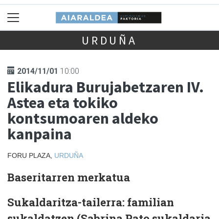
URDUÑA
2014/11/01
10:00
Elikadura Burujabetzaren IV.
Astea eta tokiko
kontsumoaren aldeko
kanpaina
FORU PLAZA,
URDUÑA
Baseritarren merkatua
Sukaldaritza-tailerra: familian
sukaldatzen (Sabrina Pato sukaldaria