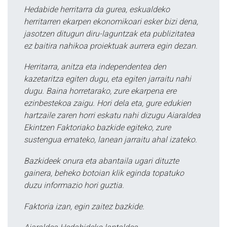
Hedabide herritarra da gurea, eskualdeko
herritarren ekarpen ekonomikoari esker bizi dena,
jasotzen ditugun diru-laguntzak eta publizitatea
ez baitira nahikoa proiektuak aurrera egin dezan.
Herritarra, anitza eta independentea den
kazetaritza egiten dugu, eta egiten jarraitu nahi
dugu. Baina horretarako, zure ekarpena ere
ezinbestekoa zaigu. Hori dela eta, gure edukien
hartzaile zaren horri eskatu nahi dizugu Aiaraldea
Ekintzen Faktoriako bazkide egiteko, zure
sustengua emateko, lanean jarraitu ahal izateko.
Bazkideek onura eta abantaila ugari dituzte
gainera, beheko botoian klik eginda topatuko
duzu informazio hori guztia.
Faktoria izan, egin zaitez bazkide.