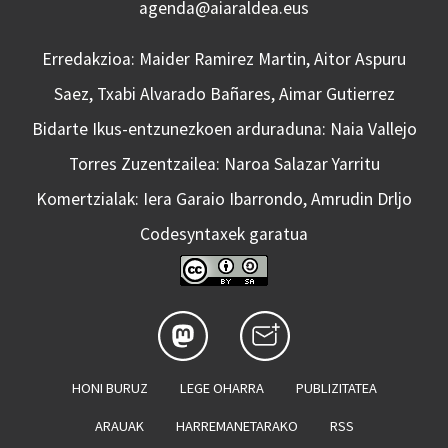
agenda@aiaraldea.eus
Erredakzioa: Maider Ramirez Martin, Aitor Aspuru
Saez, Txabi Alvarado Bañares, Aimar Gutierrez
Bidarte Ikus-entzunezkoen arduraduna: Naia Vallejo
Torres Zuzentzailea: Naroa Salazar Yarritu
Komertzialak: Iera Garaio Ibarrondo, Amrudin Drljo
Codesyntaxek garatua
HONI BURUZ
LEGE OHARRA
PUBLIZITATEA
ARAUAK
HARREMANETARAKO
RSS