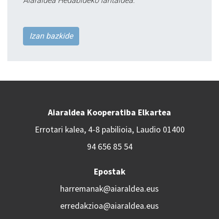
Aiaraldea Hedabideko lantaldea.
Izan bazkide
Aiaraldea Kooperatiba Elkartea
Errotari kalea, 4-8 pabilioia, Laudio 01400
94 656 85 54
Epostak
harremanak@aiaraldea.eus
erredakzioa@aiaraldea.eus