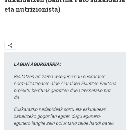
eta nutrizionista)
LAGUN AGURGARRIA:
Bisitatzen ari zaren webgune hau euskararen
normalizazioaren alde Aiaraldea Ekintzen Faktoria
proiektu berrituak garatzen duen tresnetako bat
da.
Euskarazko hedabideak sortu eta eskualdean
zabaltzeko gogor lan egiten dugu egunero-
egunero langile zein boluntario talde handi batek.