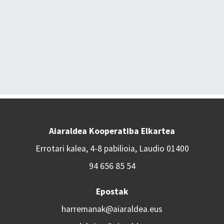
Aiaraldea Kooperatiba Elkartea
Errotari kalea, 4-8 pabilioia, Laudio 01400
94 656 85 54
Epostak
harremanak@aiaraldea.eus