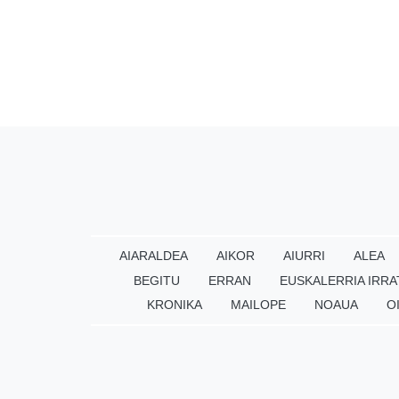
AIARALDEA
AIKOR
AIURRI
ALEA
BEGITU
ERRAN
EUSKALERRIA IRRA
KRONIKA
MAILOPE
NOAUA
O