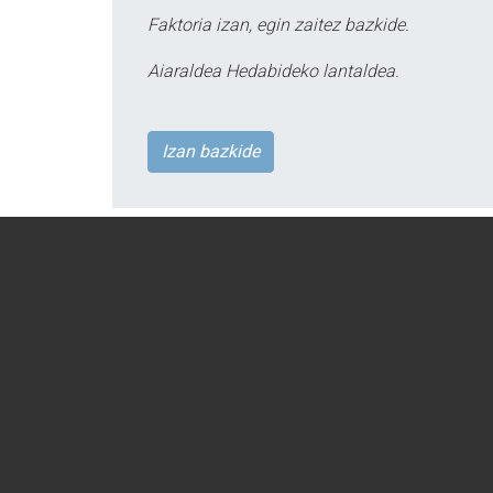
Faktoria izan, egin zaitez bazkide.
Aiaraldea Hedabideko lantaldea.
Izan bazkide