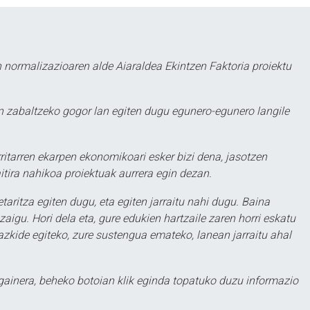
 normalizazioaren alde Aiaraldea Ekintzen Faktoria proiektu
 zabaltzeko gogor lan egiten dugu egunero-egunero langile
ritarren ekarpen ekonomikoari esker bizi dena, jasotzen
itira nahikoa proiektuak aurrera egin dezan.
taritza egiten dugu, eta egiten jarraitu nahi dugu. Baina
aigu. Hori dela eta, gure edukien hartzaile zaren horri eskatu
zkide egiteko, zure sustengua emateko, lanean jarraitu ahal
 gainera, beheko botoian klik eginda topatuko duzu informazio