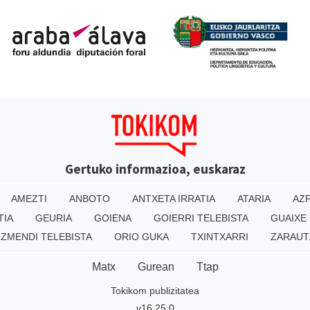
Gertuko informazioa, euskaraz
AMEZTI
ANBOTO
ANTXETA IRRATIA
ATARIA
AZP
TIA
GEURIA
GOIENA
GOIERRI TELEBISTA
GUAIXE
IZMENDI TELEBISTA
ORIO GUKA
TXINTXARRI
ZARAUT
Matx
Gurean
Ttap
Tokikom publizitatea
v16.25.0