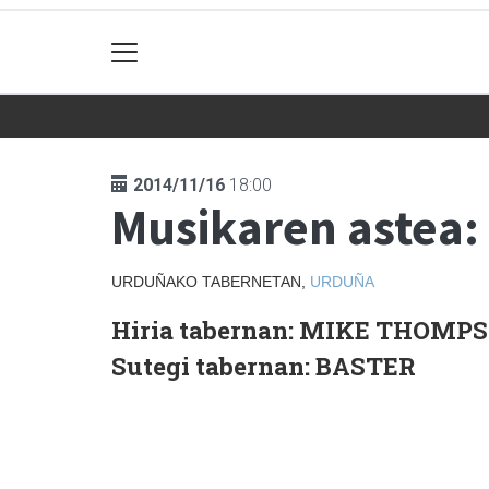
2014/11/16
18:00
Musikaren astea:
URDUÑAKO TABERNETAN,
URDUÑA
Hiria tabernan: MIKE THOMP
Sutegi tabernan: BASTER