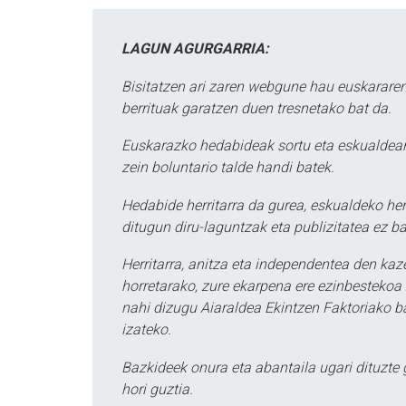
LAGUN AGURGARRIA:
Bisitatzen ari zaren webgune hau euskararen
berrituak garatzen duen tresnetako bat da.
Euskarazko hedabideak sortu eta eskualdean
zein boluntario talde handi batek.
Hedabide herritarra da gurea, eskualdeko her
ditugun diru-laguntzak eta publizitatea ez ba
Herritarra, anitza eta independentea den kaze
horretarako, zure ekarpena ere ezinbestekoa z
nahi dizugu Aiaraldea Ekintzen Faktoriako ba
izateko.
Bazkideek onura eta abantaila ugari dituzte
hori guztia.