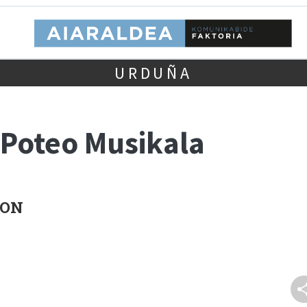
URDUÑA
 Poteo Musikala
SON