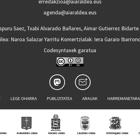
erredakzioa@aiaraldea.eus
agenda@aiaraldea.eus
Aspuru Saez, Txabi Alvarado Bañares, Aimar Gutierrez Bidarte
lea: Naroa Salazar Yarritu Komertzialak: Iera Garaio Ibarron
Codesyntaxek garatua
Z
LEGE OHARRA
PUBLIZITATEA
ARAUAK
HARREMANETAR