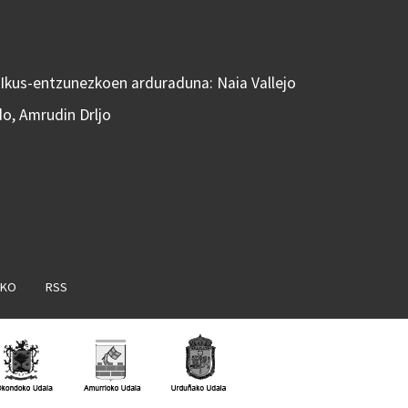
 Ikus-entzunezkoen arduraduna: Naia Vallejo
do, Amrudin Drljo
AKO
RSS