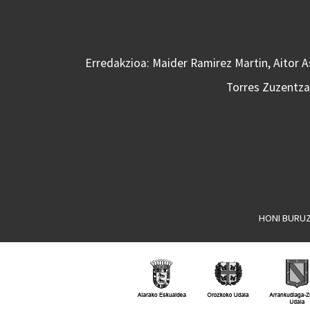
Erredakzioa: Maider Ramirez Martin, Aitor 
Torres Zuzentzai
HONI BURU