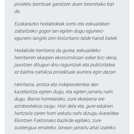
proiektu berrituak garatzen duen tresnetako bat
da.
Euskarazko hedabideak sortu eta eskualdean
zabaltzeko gogor lan egiten dugu egunero-
egunero langile zein boluntario talde handi batek.
Hedabide herritarra da gurea, eskualdeko
herritarren ekarpen ekonomikoari esker bizi dena,
jasotzen ditugun diru-laguntzak eta publizitatea
ez baitira nahikoa proiektuak aurrera egin dezan.
Herritarra, anitza eta independentea den
kazetaritza egiten dugu, eta egiten jarraitu nahi
dugu. Baina horretarako, zure ekarpena ere
ezinbestekoa zaigu. Hori dela eta, gure edukien
hartzaile zaren horri eskatu nahi dizugu Aiaraldea
Ekintzen Faktoriako bazkide egiteko, zure
sustengua emateko, lanean jarraitu ahal izateko.