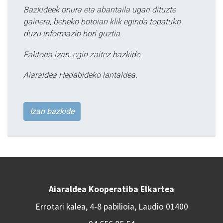
Bazkideek onura eta abantaila ugari dituzte
gainera, beheko botoian klik eginda topatuko
duzu informazio hori guztia.
Faktoria izan, egin zaitez bazkide.
Aiaraldea Hedabideko lantaldea.
Izan bazkide
Aiaraldea Kooperatiba Elkartea
Errotari kalea, 4-8 pabilioia, Laudio 01400