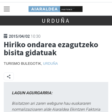
URDUÑA
2015/04/02
10:30
Hiriko ondarea ezagutzeko
bisita gidatuak
TURISMO BULEGOTIK,
URDUÑA
LAGUN AGURGARRIA:
Bisitatzen ari zaren webgune hau euskararen
normalizazioaren alde Aiaraldea Ekintzen Faktoria