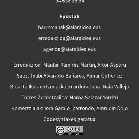
94 656 85 54
Epostak
harremanak@aiaraldea.eus
erredakzioa@aiaraldea.eus
agenda@aiaraldea.eus
Erredakzioa: Maider Ramirez Martin, Aitor Aspuru
Saez, Txabi Alvarado Bañares, Aimar Gutierrez
Bidarte Ikus-entzunezkoen arduraduna: Naia Vallejo
Torres Zuzentzailea: Naroa Salazar Yarritu
Komertzialak: Iera Garaio Ibarrondo, Amrudin Drljo
Codesyntaxek garatua