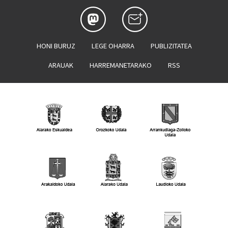
HONI BURUZ
LEGE OHARRA
PUBLIZITATEA
ARAUAK
HARREMANETARAKO
RSS