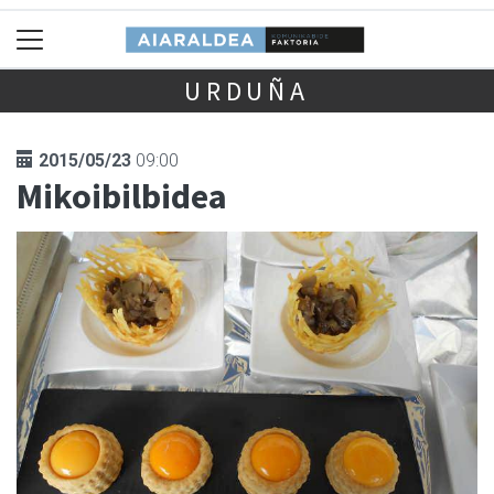
URDUÑA
2015/05/23
09:00
Mikoibilbidea