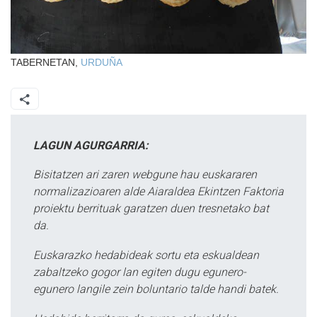
TABERNETAN,
URDUÑA
LAGUN AGURGARRIA:
Bisitatzen ari zaren webgune hau euskararen
normalizazioaren alde Aiaraldea Ekintzen Faktoria
proiektu berrituak garatzen duen tresnetako bat
da.
Euskarazko hedabideak sortu eta eskualdean
zabaltzeko gogor lan egiten dugu egunero-
egunero langile zein boluntario talde handi batek.