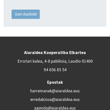
Izan bazkide
Aiaraldea Kooperatiba Elkartea
Errotari kalea, 4-8 pabilioia, Laudio 01400
94 656 85 54
Epostak
harremanak@aiaraldea.eus
erredakzioa@aiaraldea.eus
agenda@aiaraldea.eus