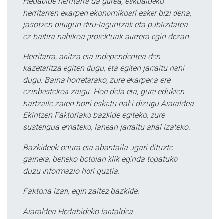
Hedabide herritarra da gurea, eskualdeko
herritarren ekarpen ekonomikoari esker bizi dena,
jasotzen ditugun diru-laguntzak eta publizitatea
ez baitira nahikoa proiektuak aurrera egin dezan.
Herritarra, anitza eta independentea den
kazetaritza egiten dugu, eta egiten jarraitu nahi
dugu. Baina horretarako, zure ekarpena ere
ezinbestekoa zaigu. Hori dela eta, gure edukien
hartzaile zaren horri eskatu nahi dizugu Aiaraldea
Ekintzen Faktoriako bazkide egiteko, zure
sustengua emateko, lanean jarraitu ahal izateko.
Bazkideek onura eta abantaila ugari dituzte
gainera, beheko botoian klik eginda topatuko
duzu informazio hori guztia.
Faktoria izan, egin zaitez bazkide.
Aiaraldea Hedabideko lantaldea.