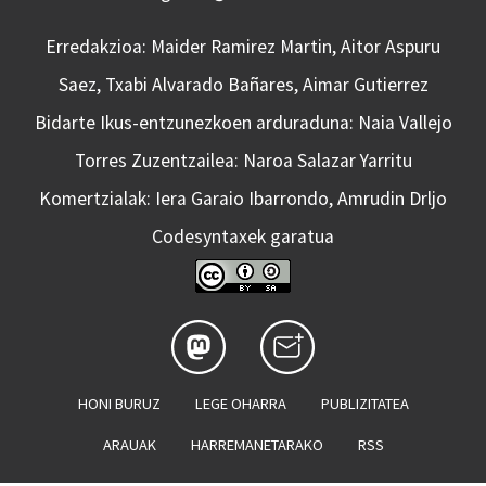
Erredakzioa: Maider Ramirez Martin, Aitor Aspuru
Saez, Txabi Alvarado Bañares, Aimar Gutierrez
Bidarte Ikus-entzunezkoen arduraduna: Naia Vallejo
Torres Zuzentzailea: Naroa Salazar Yarritu
Komertzialak: Iera Garaio Ibarrondo, Amrudin Drljo
Codesyntaxek garatua
HONI BURUZ
LEGE OHARRA
PUBLIZITATEA
ARAUAK
HARREMANETARAKO
RSS