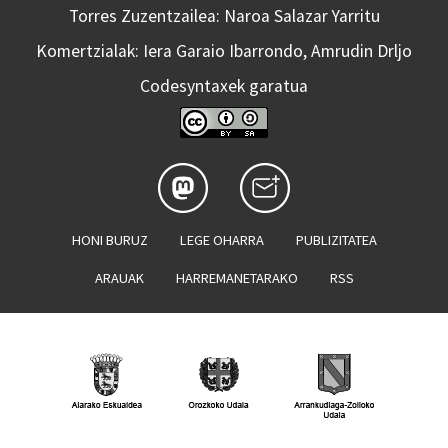
Torres Zuzentzailea: Naroa Salazar Yarritu
Komertzialak: Iera Garaio Ibarrondo, Amrudin Drljo
Codesyntaxek garatua
HONI BURUZ
LEGE OHARRA
PUBLIZITATEA
ARAUAK
HARREMANETARAKO
RSS