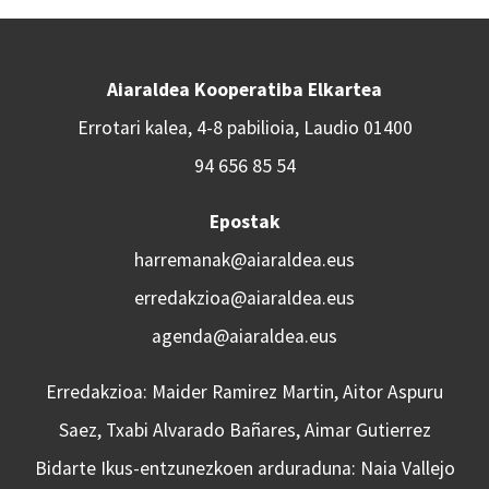
Aiaraldea Kooperatiba Elkartea
Errotari kalea, 4-8 pabilioia, Laudio 01400
94 656 85 54
Epostak
harremanak@aiaraldea.eus
erredakzioa@aiaraldea.eus
agenda@aiaraldea.eus
Erredakzioa: Maider Ramirez Martin, Aitor Aspuru
Saez, Txabi Alvarado Bañares, Aimar Gutierrez
Bidarte Ikus-entzunezkoen arduraduna: Naia Vallejo