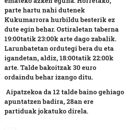
emateko azken eguna. Horretako,
parte hartu nahi dutenek
Kukumarrora hurbildu besterik ez
dute egin behar. Ostiraletan taberna
19:00tatik 23:00k arte dago zabalik.
Larunbatetan ordutegi bera du eta
igandetan, aldiz, 18:00tatik 22:00k
arte. Talde bakoitzak 30 euro
ordaindu behar izango ditu.
Aipatzekoa da 12 talde baino gehiago
apuntatzen badira, 28an ere
partiduak jokatuko direla.