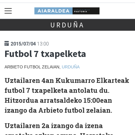
URDUÑA
2015/07/04
13:00
Futbol 7 txapelketa
ARBIETO FUTBOL ZELAIAN,
URDUÑA
Uztailaren 4an Kukumarro Elkarteak
futbol 7 txapelketa antolatu du.
Hitzordua arratsaldeko 15:00ean
izango da Arbieto futbol zelaian.
Uztailaren 2a izango da izena