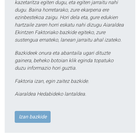
kazetaritza egiten dugu, eta egiten jarraitu nahi
dugu. Baina horretarako, zure ekarpena ere
ezinbestekoa zaigu. Hori dela eta, gure edukien
hartzaile zaren horri eskatu nahi dizugu Aiaraldea
Ekintzen Faktoriako bazkide egiteko, zure
sustengua emateko, lanean jarraitu ahal izateko.
Bazkideek onura eta abantaila ugari dituzte
gainera, beheko botoian klik eginda topatuko
duzu informazio hori guztia.
Faktoria izan, egin zaitez bazkide.
Aiaraldea Hedabideko lantaldea.
Izan bazkide