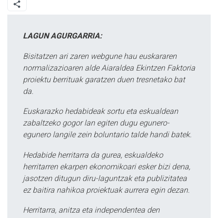
LAGUN AGURGARRIA:
Bisitatzen ari zaren webgune hau euskararen
normalizazioaren alde Aiaraldea Ekintzen Faktoria
proiektu berrituak garatzen duen tresnetako bat
da.
Euskarazko hedabideak sortu eta eskualdean
zabaltzeko gogor lan egiten dugu egunero-
egunero langile zein boluntario talde handi batek.
Hedabide herritarra da gurea, eskualdeko
herritarren ekarpen ekonomikoari esker bizi dena,
jasotzen ditugun diru-laguntzak eta publizitatea
ez baitira nahikoa proiektuak aurrera egin dezan.
Herritarra, anitza eta independentea den