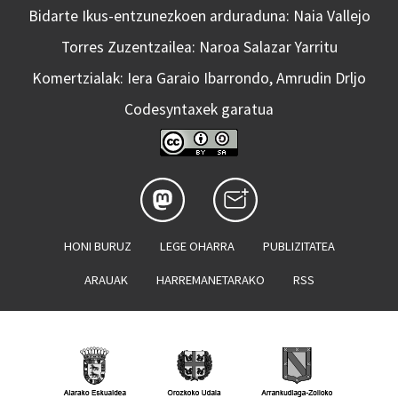
Bidarte Ikus-entzunezkoen arduraduna: Naia Vallejo
Torres Zuzentzailea: Naroa Salazar Yarritu
Komertzialak: Iera Garaio Ibarrondo, Amrudin Drljo
Codesyntaxek garatua
HONI BURUZ
LEGE OHARRA
PUBLIZITATEA
ARAUAK
HARREMANETARAKO
RSS