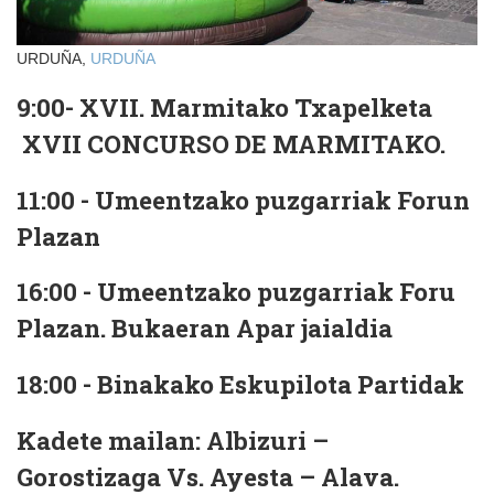
URDUÑA,
URDUÑA
9:00- XVII. Marmitako Txapelketa
XVII CONCURSO DE MARMITAKO.
11:00 - Umeentzako puzgarriak Forun
Plazan
16:00 - Umeentzako puzgarriak Foru
Plazan. Bukaeran Apar jaialdia
18:00 - Binakako Eskupilota Partidak
Kadete mailan: Albizuri –
Gorostizaga Vs. Ayesta – Alava.