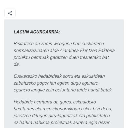
LAGUN AGURGARRIA:
Bisitatzen ari zaren webgune hau euskararen
normalizazioaren alde Aiaraldea Ekintzen Faktoria
proiektu berrituak garatzen duen tresnetako bat
da.
Euskarazko hedabideak sortu eta eskualdean
zabaltzeko gogor lan egiten dugu egunero-
egunero langile zein boluntario talde handi batek.
Hedabide herritarra da gurea, eskualdeko
herritarren ekarpen ekonomikoari esker bizi dena,
jasotzen ditugun diru-laguntzak eta publizitatea
ez baitira nahikoa proiektuak aurrera egin dezan.