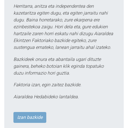
Herritarra, anitza eta independentea den
kazetaritza egiten dugu, eta egiten jarraitu nahi
dugu. Baina horretarako, zure ekarpena ere
ezinbestekoa zaigu. Hori dela eta, gure edukien
hartzaile zaren horri eskatu nahi dizugu Aiaraldea
Ekintzen Faktoriako bazkide egiteko, zure
sustengua emateko, lanean jarraitu ahal izateko.
Bazkideek onura eta abantaila ugari dituzte
gainera, beheko botoian klik eginda topatuko
duzu informazio hori guztia.
Faktoria izan, egin zaitez bazkide.
Aiaraldea Hedabideko lantaldea.
Izan bazkide