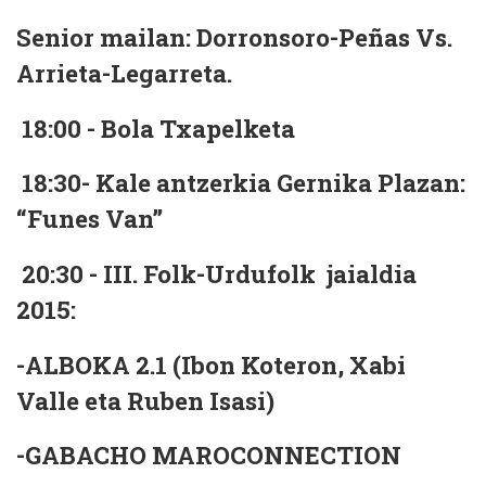
Senior mailan: Dorronsoro-Peñas Vs.
Arrieta-Legarreta.
18:00 - Bola Txapelketa
18:30- Kale antzerkia Gernika Plazan:
“Funes Van”
20:30 - III. Folk-Urdufolk jaialdia
2015:
-ALBOKA 2.1 (Ibon Koteron, Xabi
Valle eta Ruben Isasi)
-GABACHO MAROCONNECTION