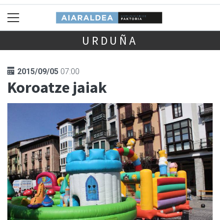
URDUÑA
2015/09/05
07:00
Koroatze jaiak