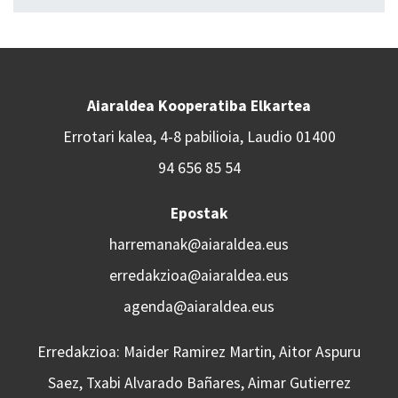
Aiaraldea Kooperatiba Elkartea
Errotari kalea, 4-8 pabilioia, Laudio 01400
94 656 85 54
Epostak
harremanak@aiaraldea.eus
erredakzioa@aiaraldea.eus
agenda@aiaraldea.eus
Erredakzioa: Maider Ramirez Martin, Aitor Aspuru
Saez, Txabi Alvarado Bañares, Aimar Gutierrez