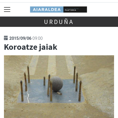
URDUÑA
2015/09/06
09:00
Koroatze jaiak