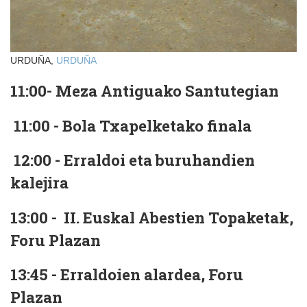
URDUÑA,
URDUÑA
11:00- Meza Antiguako Santutegian
11:00 - Bola Txapelketako finala
12:00 - Erraldoi eta buruhandien
kalejira
13:00 - II. Euskal Abestien Topaketak,
Foru Plazan
13:45 - Erraldoien alardea, Foru
Plazan