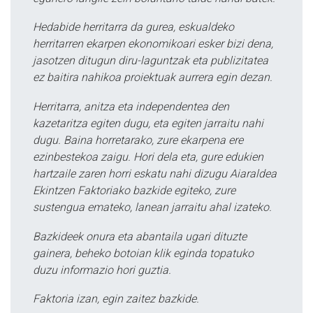
Hedabide herritarra da gurea, eskualdeko
herritarren ekarpen ekonomikoari esker bizi dena,
jasotzen ditugun diru-laguntzak eta publizitatea
ez baitira nahikoa proiektuak aurrera egin dezan.
Herritarra, anitza eta independentea den
kazetaritza egiten dugu, eta egiten jarraitu nahi
dugu. Baina horretarako, zure ekarpena ere
ezinbestekoa zaigu. Hori dela eta, gure edukien
hartzaile zaren horri eskatu nahi dizugu Aiaraldea
Ekintzen Faktoriako bazkide egiteko, zure
sustengua emateko, lanean jarraitu ahal izateko.
Bazkideek onura eta abantaila ugari dituzte
gainera, beheko botoian klik eginda topatuko
duzu informazio hori guztia.
Faktoria izan, egin zaitez bazkide.