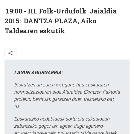
19:00 - III. Folk-Urdufolk Jaialdia
2015: DANTZA PLAZA, Aiko
Taldearen eskutik
LAGUN AGURGARRIA:
Bisitatzen ari zaren webgune hau euskararen
normalizazioaren alde Aiaraldea Ekintzen Faktoria
proiektu berrituak garatzen duen tresnetako bat
da.
Euskarazko hedabideak sortu eta eskualdean
zabaltzeko gogor lan egiten dugu egunero-
egunero langile zein boluntario talde handi batek.