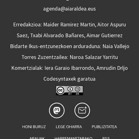
agenda@aiaraldea.eus
Erredakzioa: Maider Ramirez Martin, Aitor Aspuru
Saez, Txabi Alvarado Bañares, Aimar Gutierrez
Bidarte Ikus-entzunezkoen arduraduna: Naia Vallejo
Torres Zuzentzailea: Naroa Salazar Yarritu
Komertzialak: Iera Garaio Ibarrondo, Amrudin Drljo
Codesyntaxek garatua
HONI BURUZ
LEGE OHARRA
PUBLIZITATEA
ARAUAK
HARREMANETARAKO
RSS