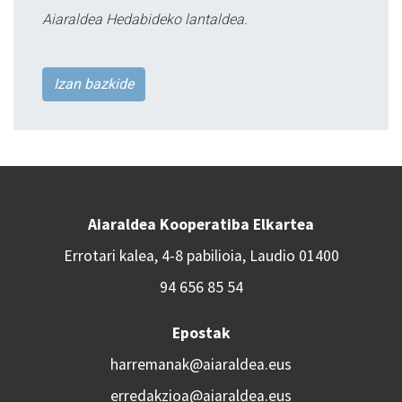
Aiaraldea Hedabideko lantaldea.
Izan bazkide
Aiaraldea Kooperatiba Elkartea
Errotari kalea, 4-8 pabilioia, Laudio 01400
94 656 85 54
Epostak
harremanak@aiaraldea.eus
erredakzioa@aiaraldea.eus