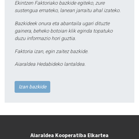
Ekintzen Faktoriako bazkide egiteko, zure
sustengua emateko, lanean jarraitu ahal izateko.
Bazkideek onura eta abantaila ugari dituzte
gainera, beheko botoian klik eginda topatuko
duzu informazio hori guztia.
Faktoria izan, egin zaitez bazkide.
Aiaraldea Hedabideko lantaldea.
Izan bazkide
Aiaraldea Kooperatiba Elkartea