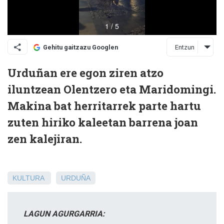
Entzun
Gehitu gaitzazu Googlen
Urduñan ere egon ziren atzo
iluntzean Olentzero eta Maridomingi.
Makina bat herritarrek parte hartu
zuten hiriko kaleetan barrena joan
zen kalejiran.
KULTURA
URDUÑA
LAGUN AGURGARRIA: