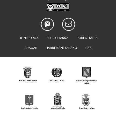
HONI BURUZ
LEGE OHARRA
PUBLIZITATEA
ARAUAK
HARREMANETARAKO
RSS