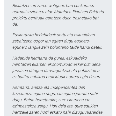
Bisitatzen ari zaren webgune hau euskararen
normalizazioaren alde Aiaraldea Ekintzen Faktoria
proiektu berrituak garatzen duen tresnetako bat
da.
Euskarazko hedabideak sortu eta eskualdean
zabaltzeko gogor lan egiten dugu egunero-
egunero langile zein boluntario talde handi batek.
Hedabide herritarra da gurea, eskualdeko
herritarren ekarpen ekonomikoari esker bizi dena,
jasotzen ditugun diru-laguntzak eta publizitatea
ez baitira nahikoa proiektuak aurrera egin dezan.
Herritarra, anitza eta independentea den
kazetaritza egiten dugu, eta egiten jarraitu nahi
dugu. Baina horretarako, zure ekarpena ere
ezinbestekoa zaigu. Hori dela eta, gure edukien
hartzaile zaren horri eskatu nahi dizugu Aiaraldea