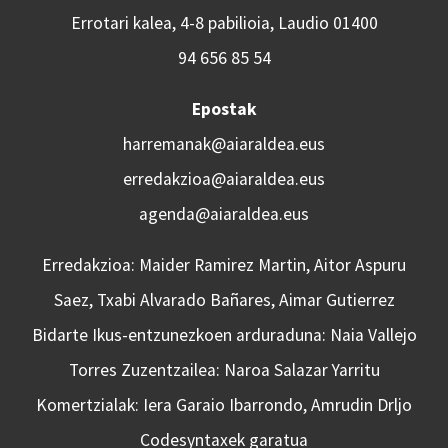
Errotari kalea, 4-8 pabilioia, Laudio 01400
94 656 85 54
Epostak
harremanak@aiaraldea.eus
erredakzioa@aiaraldea.eus
agenda@aiaraldea.eus
Erredakzioa: Maider Ramirez Martin, Aitor Aspuru
Saez, Txabi Alvarado Bañares, Aimar Gutierrez
Bidarte Ikus-entzunezkoen arduraduna: Naia Vallejo
Torres Zuzentzailea: Naroa Salazar Yarritu
Komertzialak: Iera Garaio Ibarrondo, Amrudin Drljo
Codesyntaxek garatua