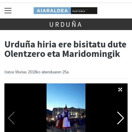
URDUÑA
Urduña hiria ere bisitatu dute
Olentzero eta Maridomingik
Iratxe Murias
2018ko abenduaren 25a