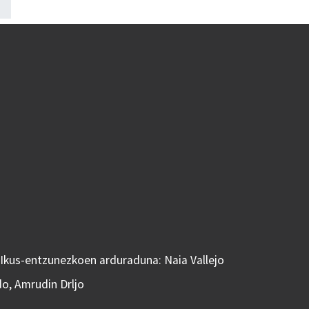
 Ikus-entzunezkoen arduraduna: Naia Vallejo
do, Amrudin Drljo