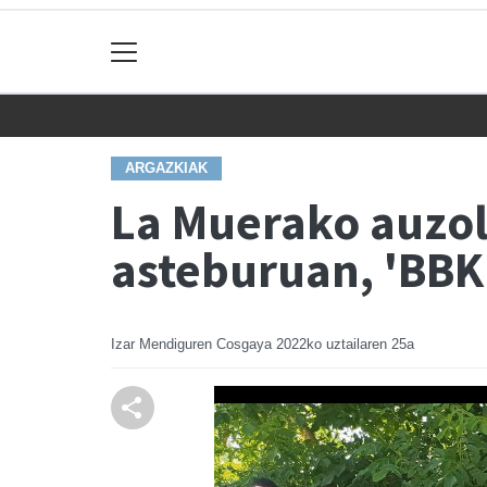
ARGAZKIAK
La Muerako auzola
asteburuan, 'BBK
Izar Mendiguren Cosgaya
2022ko uztailaren 25a