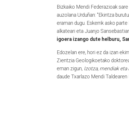
Bizkaiko Mendi Federazioak sare
auzolana Urduñan: "Ekintza burut
eraman dugu. Eskerrik asko parte h
alkateari eta Juanjo Sansebastian
igoera izango dute helburu, Sa
Edozelan ere, hori ez da izan eki
Zientzia Geologikoetako doktoreak
eman zigun,
Izotza, mendiak eta 
daude Txarlazo Mendi Taldearen 