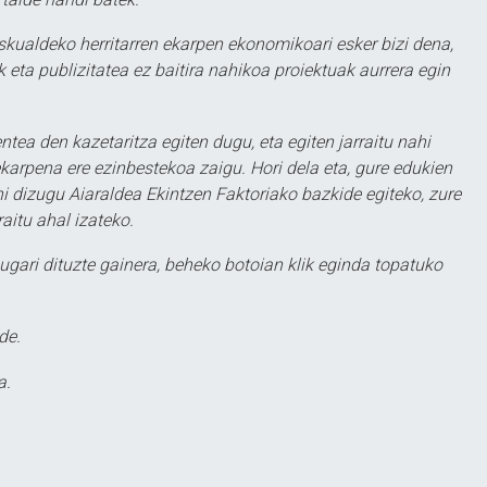
eskualdeko herritarren ekarpen ekonomikoari esker bizi dena,
 eta publizitatea ez baitira nahikoa proiektuak aurrera egin
ntea den kazetaritza egiten dugu, eta egiten jarraitu nahi
karpena ere ezinbestekoa zaigu. Hori dela eta, gure edukien
hi dizugu Aiaraldea Ekintzen Faktoriako bazkide egiteko, zure
aitu ahal izateko.
ugari dituzte gainera, beheko botoian klik eginda topatuko
de.
a.