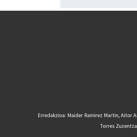
Erredakzioa: Maider Ramirez Martin, Aitor 
Torres Zuzentzai