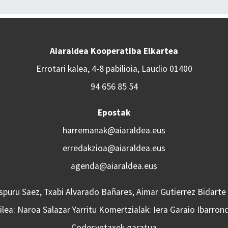
Aiaraldea Kooperatiba Elkartea
Errotari kalea, 4-8 pabilioia, Laudio 01400
94 656 85 54
Epostak
harremanak@aiaraldea.eus
erredakzioa@aiaraldea.eus
agenda@aiaraldea.eus
Aspuru Saez, Txabi Alvarado Bañares, Aimar Gutierrez Bidarte
lea: Naroa Salazar Yarritu Komertzialak: Iera Garaio Ibarron
Codesyntaxek garatua