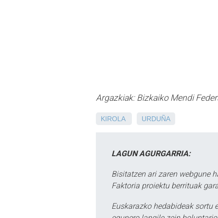
Argazkiak: Bizkaiko Mendi Feder
KIROLA
URDUÑA
LAGUN AGURGARRIA:
Bisitatzen ari zaren webgune h
Faktoria proiektu berrituak gar
Euskarazko hedabideak sortu e
egunero langile zein boluntario