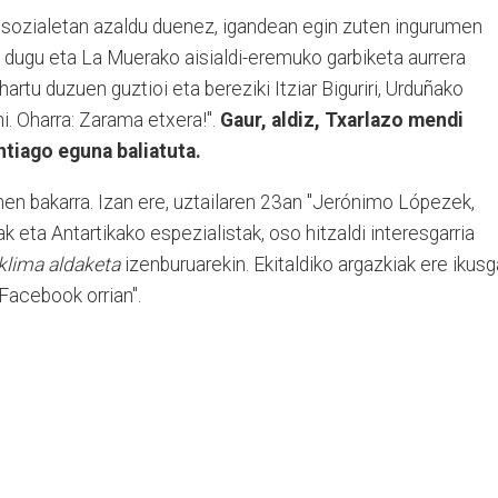
 sozialetan azaldu duenez, igandean egin zuten ingurumen
u dugu eta La Muerako aisialdi-eremuko garbiketa aurrera
artu duzuen guztioi eta bereziki Itziar Biguriri, Urduñako
i. Oharra: Zarama etxera!".
Gaur, aldiz, Txarlazo mendi
ntiago eguna baliatuta.
men bakarra. Izan ere, uztailaren 23an "Jerónimo Lópezek,
 eta Antartikako espezialistak, oso hitzaldi interesgarria
klima aldaketa
izenburuarekin. Ekitaldiko argazkiak ere ikusg
Facebook orrian".