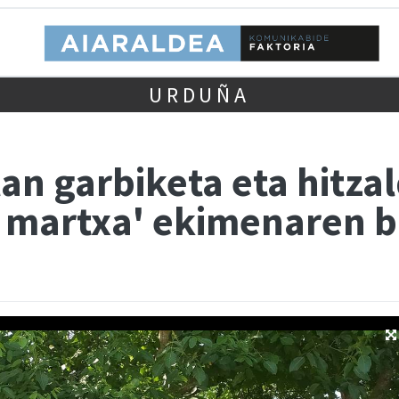
URDUÑA
n garbiketa eta hitzal
 martxa' ekimenaren 