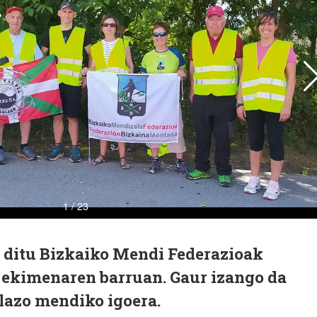
u ditu Bizkaiko Mendi Federazioak
ekimenaren barruan. Gaur izango da
lazo mendiko igoera.