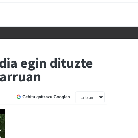
dia egin dituzte
barruan
Gehitu gaitzazu Googlen
Entzun