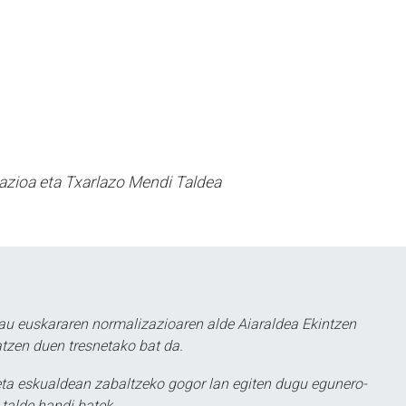
azioa eta Txarlazo Mendi Taldea
au euskararen normalizazioaren alde Aiaraldea Ekintzen
atzen duen tresnetako bat da.
ta eskualdean zabaltzeko gogor lan egiten dugu egunero-
 talde handi batek.