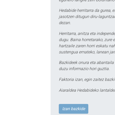
Hedabide herritarra da gurea, 
jasotzen ditugun diru-laguntzak
dezan.
Herritarra, anitza eta independe
dugu. Baina horretarako, zure e
hartzaile zaren horri eskatu na
sustengua emateko, lanean jarr
Bazkideek onura eta abantaila 
duzu informazio hori guztia.
Faktoria izan, egin zaitez bazki
Aiaraldea Hedabideko lantalde
Izan bazkide