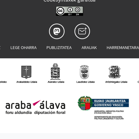
Z
LEGE OHARRA
PUBLIZITATEA
ARAUAK
HARREMANETAR