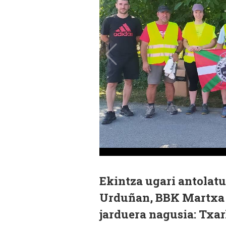
Ekintza ugari antolat
Urduñan, BBK Martxa 
jarduera nagusia: Txar