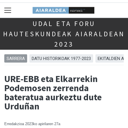
UDAL ETA FORU
HAUTESKUNDEAK AIARALDEAN
2023
SARRERA
DATU HISTORIKOAK 1977-2023
EKITALDIEN AR
URE-EBB eta Elkarrekin
Podemosen zerrenda
bateratua aurkeztu dute
Urduñan
Erredakzioa
2023ko apirilaren 27a