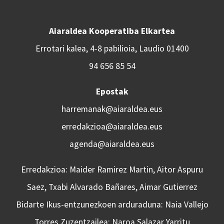
Aiaraldea Kooperatiba Elkartea
Errotari kalea, 4-8 pabilioia, Laudio 01400
94 656 85 54
Epostak
harremanak@aiaraldea.eus
erredakzioa@aiaraldea.eus
agenda@aiaraldea.eus
Erredakzioa: Maider Ramirez Martin, Aitor Aspuru
Saez, Txabi Alvarado Bañares, Aimar Gutierrez
Bidarte Ikus-entzunezkoen arduraduna: Naia Vallejo
Torres Zuzentzailea: Naroa Salazar Yarritu