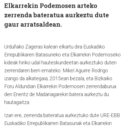
Elkarrekin Podemosen arteko
zerrenda bateratua aurkeztu dute
gaur arratsaldean.
Urduñako Zageras kalean elkartu dira Euskadiko
Errepublikaren Batasuneko eta Elkarrekin Podemoseko
kideak hiriko udal hauteskundeetan aurkeztuko duten
zerrendaren berri emateko. Mikel Aguirre Rodrigo
izango da alkategaia, 2015ean bezala, eta Bizkaiko
Foru Aldundian Elkarrekin Podemosen zerrendaburua
den Eneritz de Madariagarekin batera aurkeztu du
hautagaitza.
Izan ere, zerrenda bateratua aurkeztuko dute URE-EBB
Euskadiko Errepublikarren Batasunak eta Elkarrekin