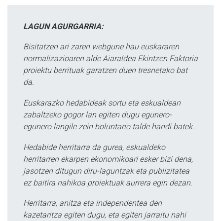
LAGUN AGURGARRIA:
Bisitatzen ari zaren webgune hau euskararen
normalizazioaren alde Aiaraldea Ekintzen Faktoria
proiektu berrituak garatzen duen tresnetako bat
da.
Euskarazko hedabideak sortu eta eskualdean
zabaltzeko gogor lan egiten dugu egunero-
egunero langile zein boluntario talde handi batek.
Hedabide herritarra da gurea, eskualdeko
herritarren ekarpen ekonomikoari esker bizi dena,
jasotzen ditugun diru-laguntzak eta publizitatea
ez baitira nahikoa proiektuak aurrera egin dezan.
Herritarra, anitza eta independentea den
kazetaritza egiten dugu, eta egiten jarraitu nahi