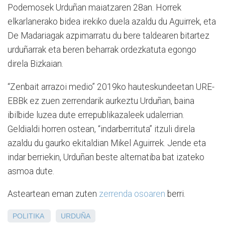
Podemosek Urduñan maiatzaren 28an. Horrek
elkarlanerako bidea irekiko duela azaldu du Aguirrek, eta
De Madariagak azpimarratu du bere taldearen bitartez
urduñarrak eta beren beharrak ordezkatuta egongo
direla Bizkaian.
“Zenbait arrazoi medio” 2019ko hauteskundeetan URE-
EBBk ez zuen zerrendarik aurkeztu Urduñan, baina
ibilbide luzea dute errepublikazaleek udalerrian.
Geldialdi horren ostean, “indarberrituta” itzuli direla
azaldu du gaurko ekitaldian Mikel Aguirrek. Jende eta
indar berriekin, Urduñan beste alternatiba bat izateko
asmoa dute.
Asteartean eman zuten
zerrenda osoaren
berri.
POLITIKA
URDUÑA