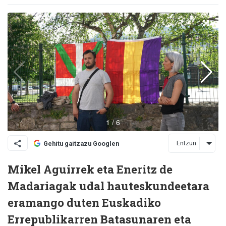
Entzun
Gehitu gaitzazu Googlen
Mikel Aguirrek eta Eneritz de
Madariagak udal hauteskundeetara
eramango duten Euskadiko
Errepublikarren Batasunaren eta