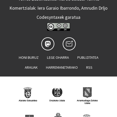
Komertzialak: Iera Garaio Ibarrondo, Amrudin Drljo
Codesyntaxek garatua
HONI BURUZ
LEGE OHARRA
PUBLIZITATEA
ARAUAK
HARREMANETARAKO
RSS