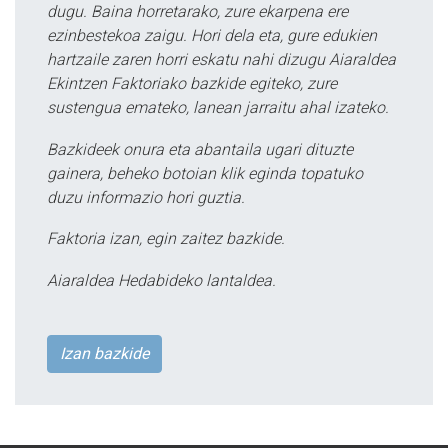
dugu. Baina horretarako, zure ekarpena ere
ezinbestekoa zaigu. Hori dela eta, gure edukien
hartzaile zaren horri eskatu nahi dizugu Aiaraldea
Ekintzen Faktoriako bazkide egiteko, zure
sustengua emateko, lanean jarraitu ahal izateko.
Bazkideek onura eta abantaila ugari dituzte
gainera, beheko botoian klik eginda topatuko
duzu informazio hori guztia.
Faktoria izan, egin zaitez bazkide.
Aiaraldea Hedabideko lantaldea.
Izan bazkide