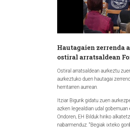
Hautagaien zerrenda a
ostiral arratsaldean F
Ostiral arratsaldean aurkeztu zu
aurkeztuko duen hautagai zerrend
herritarren aurrean.
Itziar Bigurik gidatu zuen aurkez
azken legealdian udal gobernuan eg
Ondoren, EH Bilduk hiriko alkatet
nabarmenduz. "Begiak ixteko gonbi