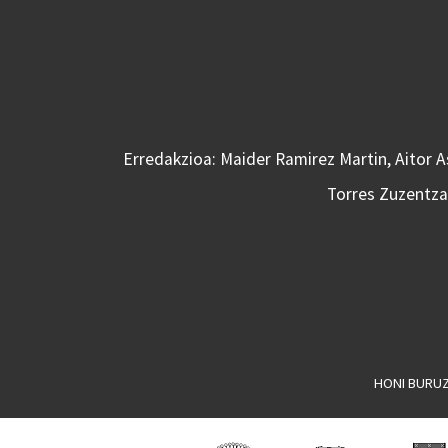
Erredakzioa: Maider Ramirez Martin, Aitor 
Torres Zuzentzai
HONI BURU