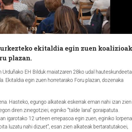
urkezteko ekitaldia egin zuen koalizioa
oru plazan.
en Urduñako EH Bilduk maiatzaren 28ko udal hauteskundeeta
a. Ekitaldia egin zuen horretarako Foru plazan, dozenaka
pena. Hasteko, egungo alkateak eskerrak eman nahi izan zien
on diren zinegotziei, eginiko "talde lana" goraipatuta.
zan igarotako 12 urteen errepasoa egin zuen, eginiko lorpen
ta luzatu nahi dizuet", esan zien alkateak bertaratutakoei,