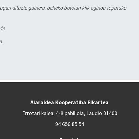
ugari dituzte gainera, beheko botoian klik eginda topatuko
de.
a.
Aiaraldea Kooperatiba Elkartea
Errotari kalea, 4-8 pabilioia, Laudio 01400
94 656 85 54