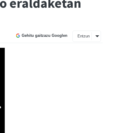
o eraldaketan
Gehitu gaitzazu Googlen
Entzun