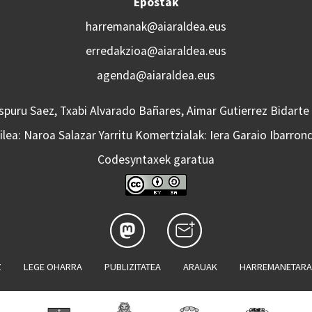
Epostak
harremanak@aiaraldea.eus
erredakzioa@aiaraldea.eus
agenda@aiaraldea.eus
Aspuru Saez, Txabi Alvarado Bañares, Aimar Gutierrez Bidarte
lea: Naroa Salazar Yarritu Komertzialak: Iera Garaio Ibarron
Codesyntaxek garatua
Z
LEGE OHARRA
PUBLIZITATEA
ARAUAK
HARREMANETAR