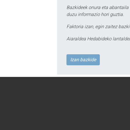
Bazkideek onura eta abantaila 
duzu informazio hori guztia.
Faktoria izan, egin zaitez bazki
Aiaraldea Hedabideko lantalde
Izan bazkide