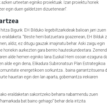
uk azken urteetan eginiko proiektuak. Izan proiektu horiek
zer egin duen galdetzen dizuetenean".
artzea
 hitza Bigurik. EH Bilduko legebiltzarkideak balioan jarri zuen
eraldaketa. "Beste herri batzuetara goazenean, EH Bilduk z
n, aldiz, ez ditugu gauzak imajinatu behar. Aski zaigu egin
e horiekin aurkezten gara berriro hauteskundeetara. Zerren
aren alde hemen eginiko lana Euskal Herri osoan ezaguna da
n alde egin dena, Elikadura Subironatsun Plan Estrategikoa
komunitate energetikoen sorkuntza... baina garrantzitsuena 
 urte hauetan egin den lan aparta, gobernantza irekiaren
tutako eraldaketan sakontzeko beharra nabarmendu zuen
"hamarkada bat baino gehiago" behar dela iritzita.