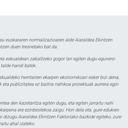
au euskararen normalizazioaren alde Aiaraldea Ekintzen
atzen duen tresnetako bat da.
ta eskualdean zabaltzeko gogor lan egiten dugu egunero-
 talde handi batek.
eskualdeko herritarren ekarpen ekonomikoari esker bizi dena,
 eta publizitatea ez baitira nahikoa proiektuak aurrera egin
ntea den kazetaritza egiten dugu, eta egiten jarraitu nahi
karpena ere ezinbestekoa zaigu. Hori dela eta, gure edukien
hi dizugu Aiaraldea Ekintzen Faktoriako bazkide egiteko, zure
aitu ahal izateko.