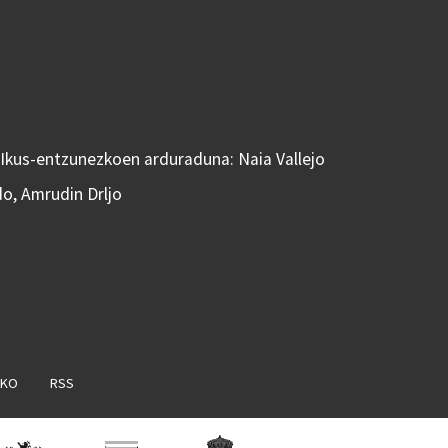
 Ikus-entzunezkoen arduraduna: Naia Vallejo
do, Amrudin Drljo
AKO
RSS