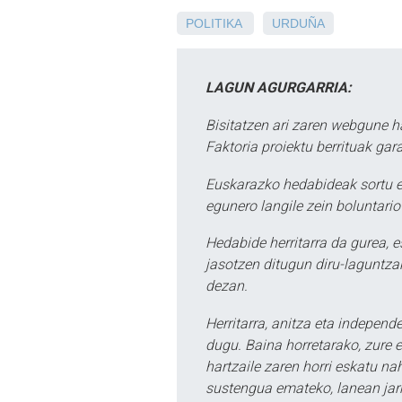
POLITIKA
URDUÑA
LAGUN AGURGARRIA:
Bisitatzen ari zaren webgune h
Faktoria proiektu berrituak gar
Euskarazko hedabideak sortu e
egunero langile zein boluntario
Hedabide herritarra da gurea, 
jasotzen ditugun diru-laguntzak
dezan.
Herritarra, anitza eta independe
dugu. Baina horretarako, zure e
hartzaile zaren horri eskatu na
sustengua emateko, lanean jarr