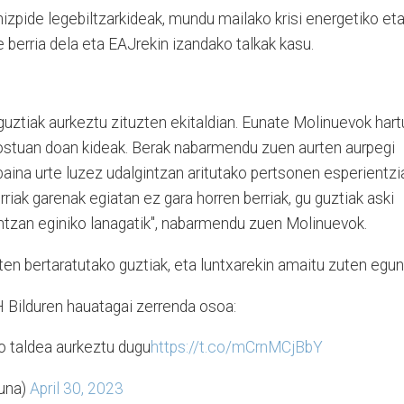
hizpide legebiltzarkideak, mundu mailako krisi energetiko et
 berria dela eta EAJrekin izandako talkak kasu.
uztiak aurkeztu zituzten ekitaldian. Eunate Molinuevok hart
postuan doan kideak. Berak nabarmendu zuen aurten aurpegi
, baina urte luzez udalgintzan aritutako pertsonen esperientzi
riak garenak egiatan ez gara horren berriak, gu guztiak aski
intzan eginiko lanagatik", nabarmendu zuen Molinuevok.
ten bertaratutako guztiak, eta luntxarekin amaitu zuten egu
 Bilduren hauatagai zerrenda osoa:
 taldea aurkeztu dugu
https://t.co/mCrnMCjBbY
una)
April 30, 2023