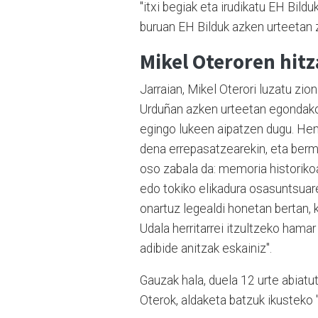
"itxi begiak eta irudikatu EH Bild
buruan EH Bilduk azken urteetan 
Mikel Oteroren hitz
Jarraian, Mikel Oterori luzatu zion
Urduñan azken urteetan egondako 
egingo lukeen aipatzen dugu. Heme
dena errepasatzearekin, eta berm
oso zabala da: memoria historiko
edo tokiko elikadura osasuntsuare
onartuz legealdi honetan bertan, 
Udala herritarrei itzultzeko hamar
adibide anitzak eskainiz".
Gauzak hala, duela 12 urte abia
Oterok, aldaketa batzuk ikusteko 