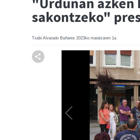
"Urduñan azken 
sakontzeko" pres
Txabi Alvarado Bañares
2023ko maiatzaren 1a