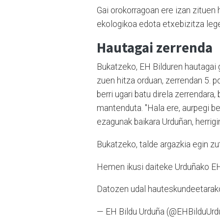
Gai orokorragoan ere izan zituen 
ekologikoa edota etxebizitza lege
Hautagai zerrenda
Bukatzeko, EH Bilduren hautagai g
zuen hitza orduan, zerrendan 5. 
berri ugari batu direla zerrendara
mantenduta. "Hala ere, aurpegi ber
ezagunak baikara Urduñan, herrig
Bukatzeko, talde argazkia egin zu
Hemen ikusi daiteke Urduñako EH
Datozen udal hauteskundeetarako
— EH Bildu Urduña (@EHBilduUrd