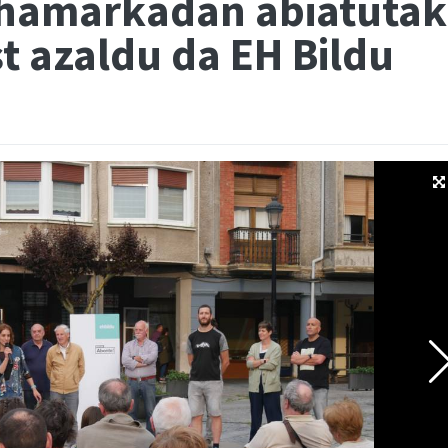
hamarkadan abiatutak
t azaldu da EH Bildu