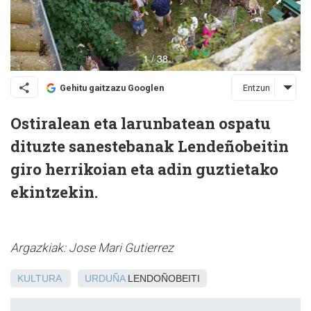
Entzun
Gehitu gaitzazu Googlen
Ostiralean eta larunbatean ospatu
dituzte sanestebanak Lendeñobeitin
giro herrikoian eta adin guztietako
ekintzekin.
Argazkiak: Jose Mari Gutierrez
KULTURA
URDUÑA
LENDOÑOBEITI