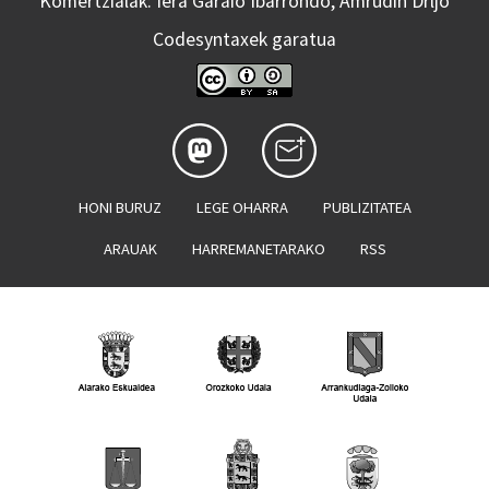
Komertzialak: Iera Garaio Ibarrondo, Amrudin Drljo
Codesyntaxek garatua
HONI BURUZ
LEGE OHARRA
PUBLIZITATEA
ARAUAK
HARREMANETARAKO
RSS