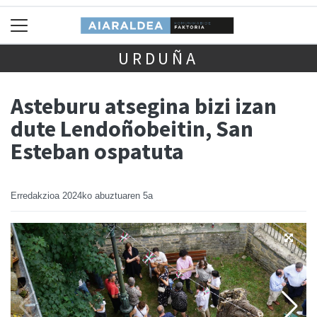
URDUÑA
Asteburu atsegina bizi izan
dute Lendoñobeitin, San
Esteban ospatuta
Erredakzioa
2024ko abuztuaren 5a