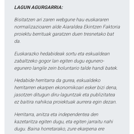
LAGUN AGURGARRIA:
Bisitatzen ari zaren webgune hau euskararen
normalizazioaren alde Aiaraldea Ekintzen Faktoria
proiektu berrituak garatzen duen tresnetako bat
da.
Euskarazko hedabideak sortu eta eskualdean
zabaltzeko gogor lan egiten dugu egunero-
egunero langile zein boluntario talde handi batek.
Hedabide herritarra da gurea, eskualdeko
herritarren ekarpen ekonomikoari esker bizi dena,
jasotzen ditugun diru-laguntzak eta publizitatea
ez baitira nahikoa proiektuak aurrera egin dezan.
Herritarra, anitza eta independentea den
kazetaritza egiten dugu, eta egiten jarraitu nahi
dugu. Baina horretarako, zure ekarpena ere