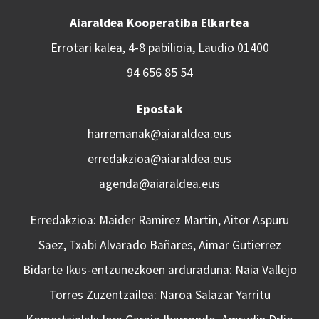
Aiaraldea Kooperatiba Elkartea
Errotari kalea, 4-8 pabilioia, Laudio 01400
94 656 85 54
Epostak
harremanak@aiaraldea.eus
erredakzioa@aiaraldea.eus
agenda@aiaraldea.eus
Erredakzioa: Maider Ramirez Martin, Aitor Aspuru
Saez, Txabi Alvarado Bañares, Aimar Gutierrez
Bidarte Ikus-entzunezkoen arduraduna: Naia Vallejo
Torres Zuzentzailea: Naroa Salazar Yarritu