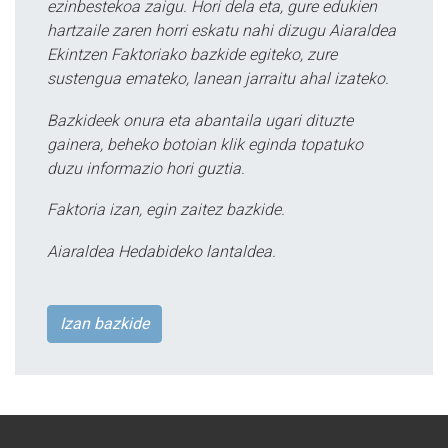
ezinbestekoa zaigu. Hori dela eta, gure edukien
hartzaile zaren horri eskatu nahi dizugu Aiaraldea
Ekintzen Faktoriako bazkide egiteko, zure
sustengua emateko, lanean jarraitu ahal izateko.
Bazkideek onura eta abantaila ugari dituzte
gainera, beheko botoian klik eginda topatuko
duzu informazio hori guztia.
Faktoria izan, egin zaitez bazkide.
Aiaraldea Hedabideko lantaldea.
Izan bazkide