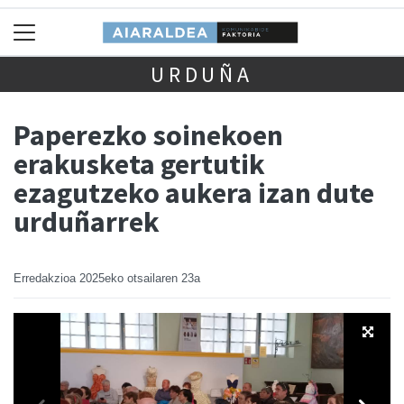
URDUÑA
Paperezko soinekoen
erakusketa gertutik
ezagutzeko aukera izan dute
urduñarrek
Erredakzioa
2025eko otsailaren 23a