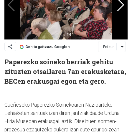
Entzun
Gehitu gaitzazu Googlen
Paperezko soineko berriak gehitu
zituzten otsailaren 7an erakusketara,
BECen erakusgai egon eta gero.
Güeñeseko Paperezko Soinekoaren Nazioarteko
Lehiaketan sarituak izan diren jantziak daude Urduña
Hiria Museoan erakusgai iaztik. Diseinuen sormen-
prozesua ezagutzeko aukera izan dute gaur goizean