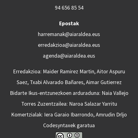
94 656 85 54
Epostak
harremanak@aiaraldea.eus
erredakzioa@aiaraldea.eus
agenda@aiaraldea.eus
Erredakzioa: Maider Ramirez Martin, Aitor Aspuru
Saez, Txabi Alvarado Bañares, Aimar Gutierrez
Bidarte Ikus-entzunezkoen arduraduna: Naia Vallejo
Torres Zuzentzailea: Naroa Salazar Yarritu
Komertzialak: Iera Garaio Ibarrondo, Amrudin Drljo
Codesyntaxek garatua