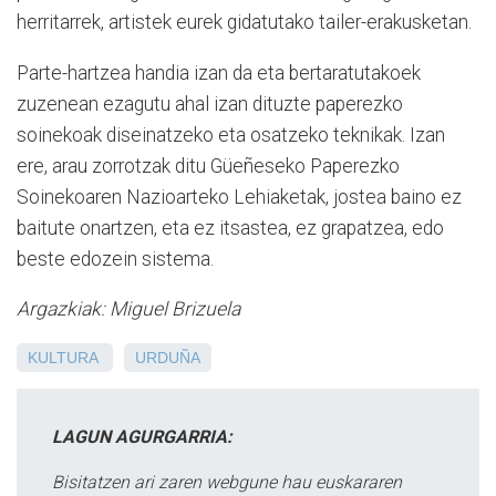
herritarrek, artistek eurek gidatutako tailer-erakusketan.
Parte-hartzea handia izan da eta bertaratutakoek
zuzenean ezagutu ahal izan dituzte paperezko
soinekoak diseinatzeko eta osatzeko teknikak. Izan
ere, arau zorrotzak ditu Güeñeseko Paperezko
Soinekoaren Nazioarteko Lehiaketak, jostea baino ez
baitute onartzen, eta ez itsastea, ez grapatzea, edo
beste edozein sistema.
Argazkiak: Miguel Brizuela
KULTURA
URDUÑA
LAGUN AGURGARRIA:
Bisitatzen ari zaren webgune hau euskararen