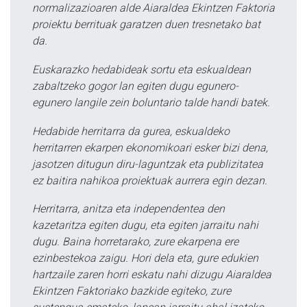
normalizazioaren alde Aiaraldea Ekintzen Faktoria
proiektu berrituak garatzen duen tresnetako bat
da.
Euskarazko hedabideak sortu eta eskualdean
zabaltzeko gogor lan egiten dugu egunero-
egunero langile zein boluntario talde handi batek.
Hedabide herritarra da gurea, eskualdeko
herritarren ekarpen ekonomikoari esker bizi dena,
jasotzen ditugun diru-laguntzak eta publizitatea
ez baitira nahikoa proiektuak aurrera egin dezan.
Herritarra, anitza eta independentea den
kazetaritza egiten dugu, eta egiten jarraitu nahi
dugu. Baina horretarako, zure ekarpena ere
ezinbestekoa zaigu. Hori dela eta, gure edukien
hartzaile zaren horri eskatu nahi dizugu Aiaraldea
Ekintzen Faktoriako bazkide egiteko, zure