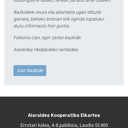
sustengua emateko, lanean jarraitu ahal izateko.
Bazkideek onura eta abantaila ugari dituzte
gainera, beheko botoian klik eginda topatuko
duzu informazio hori guztia.
Faktoria izan, egin zaitez bazkide.
Aiaraldea Hedabideko lantaldea.
Izan bazkide
Aiaraldea Kooperatiba Elkartea
Errotari kalea, 4-8 pabilioia, Laudio 01400