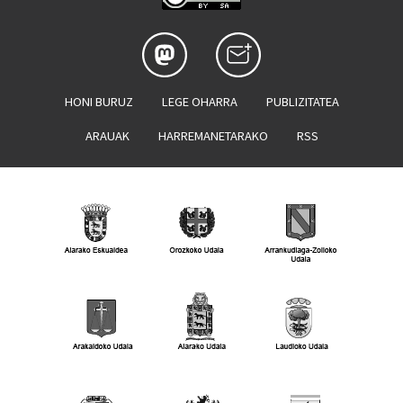
HONI BURUZ
LEGE OHARRA
PUBLIZITATEA
ARAUAK
HARREMANETARAKO
RSS