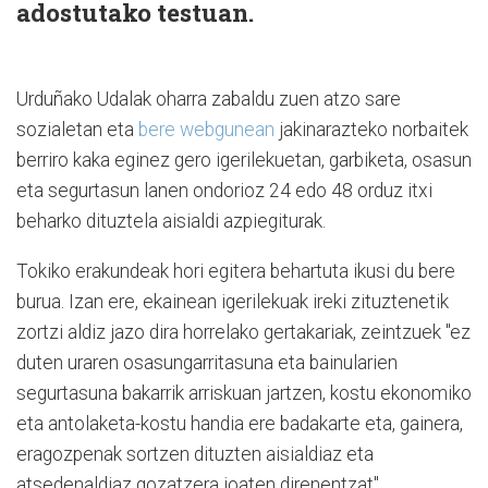
adostutako testuan.
Urduñako Udalak oharra zabaldu zuen atzo sare
sozialetan eta
bere webgunean
jakinarazteko norbaitek
berriro kaka eginez gero igerilekuetan, garbiketa, osasun
eta segurtasun lanen ondorioz 24 edo 48 orduz itxi
beharko dituztela aisialdi azpiegiturak.
Tokiko erakundeak hori egitera behartuta ikusi du bere
burua. Izan ere, ekainean igerilekuak ireki zituztenetik
zortzi aldiz jazo dira horrelako gertakariak, zeintzuek "ez
duten uraren osasungarritasuna eta bainularien
segurtasuna bakarrik arriskuan jartzen, kostu ekonomiko
eta antolaketa-kostu handia ere badakarte eta, gainera,
eragozpenak sortzen dituzten aisialdiaz eta
atsedenaldiaz gozatzera joaten direnentzat".