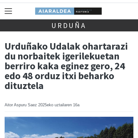
URDUÑA
Urduñako Udalak ohartarazi
du norbaitek igerilekuetan
berriro kaka eginez gero, 24
edo 48 orduz itxi beharko
dituztela
Aitor Aspuru Saez
2025eko uztailaren 16a