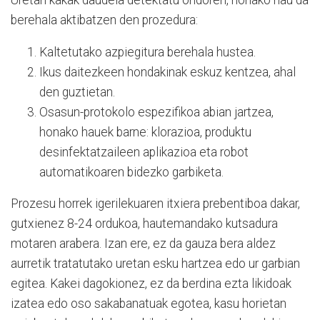
berehala aktibatzen den prozedura:
Kaltetutako azpiegitura berehala hustea.
Ikus daitezkeen hondakinak eskuz kentzea, ahal
den guztietan.
Osasun-protokolo espezifikoa abian jartzea,
honako hauek barne: klorazioa, produktu
desinfektatzaileen aplikazioa eta robot
automatikoaren bidezko garbiketa.
Prozesu horrek igerilekuaren itxiera prebentiboa dakar,
gutxienez 8-24 ordukoa, hautemandako kutsadura
motaren arabera. Izan ere, ez da gauza bera aldez
aurretik tratatutako uretan esku hartzea edo ur garbian
egitea. Kakei dagokionez, ez da berdina ezta likidoak
izatea edo oso sakabanatuak egotea, kasu horietan