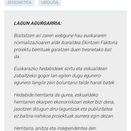
JENDARTEA
URDUÑA
LAGUN AGURGARRIA:
Bisitatzen ari zaren webgune hau euskararen
normalizazioaren alde Aiaraldea Ekintzen Faktoria
proiektu berrituak garatzen duen tresnetako bat
da.
Euskarazko hedabideak sortu eta eskualdean
zabaltzeko gogor lan egiten dugu egunero-
egunero langile zein boluntario talde handi batek.
Hedabide herritarra da gurea, eskualdeko
herritarren ekarpen ekonomikoari esker bizi dena,
jasotzen ditugun diru-laguntzak eta publizitatea
ez baitira nahikoa proiektuak aurrera egin dezan.
Herritarra, anitza eta independentea den