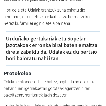
Hori dela eta, Udalak erantzukizuna eskatu die
herritarrei, errespetuzko elkarbizitza bermatzeko.
Bereziki, familiei egin diete aipamena.
Urduñako gertakariak eta Sopelan
jazotakoak erronka biral baten emaitza
direla zabaldu da. Udalak ez du bertsio
hori baloratu nahi izan.
Protokoloa
Tokiko erakundeak, bide batez, argitu du nola jokatu
behar duen igerilekuetan gorotzak agertzen diren
bakoitzean, herritarrek jakin dezaten.
Uretan kakak daudela detektatu ondoren, honako hau da