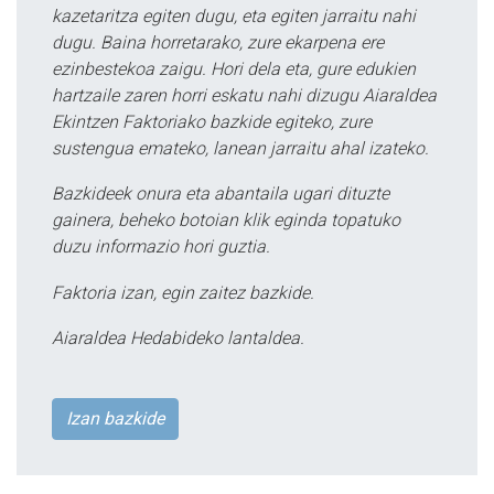
kazetaritza egiten dugu, eta egiten jarraitu nahi
dugu. Baina horretarako, zure ekarpena ere
ezinbestekoa zaigu. Hori dela eta, gure edukien
hartzaile zaren horri eskatu nahi dizugu Aiaraldea
Ekintzen Faktoriako bazkide egiteko, zure
sustengua emateko, lanean jarraitu ahal izateko.
Bazkideek onura eta abantaila ugari dituzte
gainera, beheko botoian klik eginda topatuko
duzu informazio hori guztia.
Faktoria izan, egin zaitez bazkide.
Aiaraldea Hedabideko lantaldea.
Izan bazkide