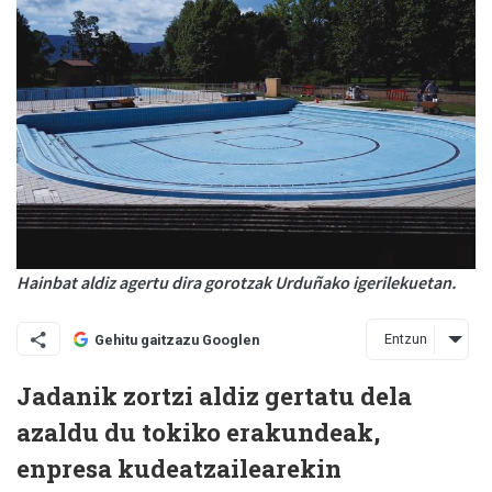
Hainbat aldiz agertu dira gorotzak Urduñako igerilekuetan.
Entzun
Gehitu gaitzazu Googlen
Jadanik zortzi aldiz gertatu dela
azaldu du tokiko erakundeak,
enpresa kudeatzailearekin