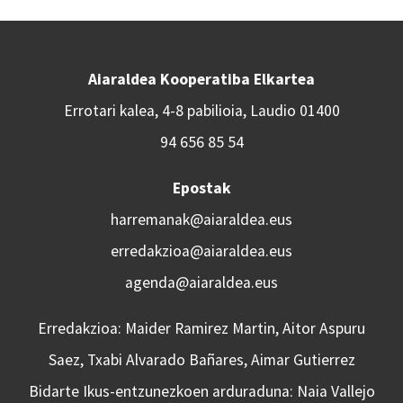
Aiaraldea Kooperatiba Elkartea
Errotari kalea, 4-8 pabilioia, Laudio 01400
94 656 85 54
Epostak
harremanak@aiaraldea.eus
erredakzioa@aiaraldea.eus
agenda@aiaraldea.eus
Erredakzioa: Maider Ramirez Martin, Aitor Aspuru
Saez, Txabi Alvarado Bañares, Aimar Gutierrez
Bidarte Ikus-entzunezkoen arduraduna: Naia Vallejo