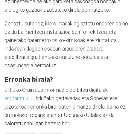
ezinbestekoa delako garbiketa sakonagoa hondakin
biologiko guztiak ezabatuko direla bermatzeko.
Zehaztu dutenez, kloro-mailak egiaztatu ondoren baino
ez da baimentzen instalazioa berriro irekitzea, eta
gainerako parametro fisiko-kimikoak ere ziurtatuta,
indarrean dagoen osasun-araudiaren arabera,
erabiltzaile guztientzako ingurune segurua eta
osasungarria bermatuz.
Erronka birala?
EITBko Orain.eus informazio zerbitzu digitalak
argitaratu du
Urduñako gertakariak eta Sopelan ere
jazotakoak erronka biral baten emaitza direla, baina ez
du inolako frogarik erantsi. Urduñako Udalak ez du
baloratu nahi izan bertsio hori.