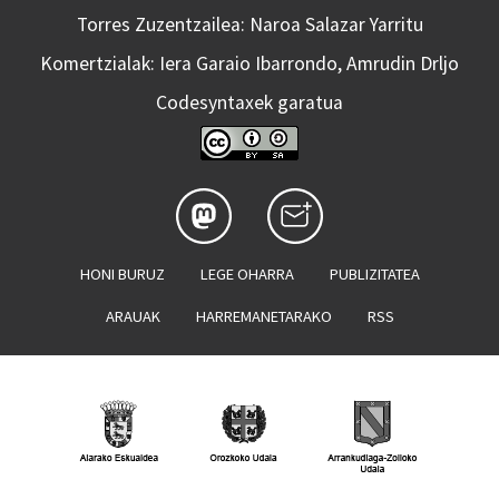
Torres Zuzentzailea: Naroa Salazar Yarritu
Komertzialak: Iera Garaio Ibarrondo, Amrudin Drljo
Codesyntaxek garatua
HONI BURUZ
LEGE OHARRA
PUBLIZITATEA
ARAUAK
HARREMANETARAKO
RSS