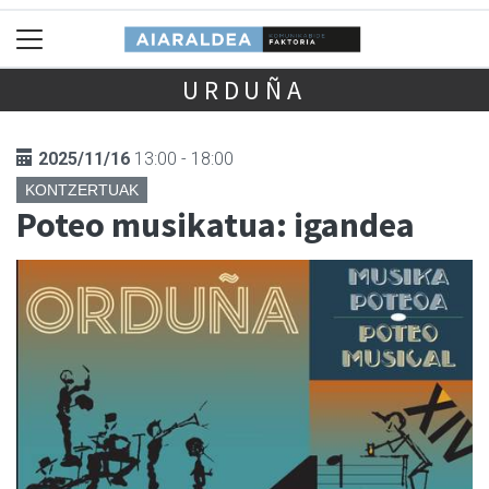
URDUÑA
2025/11/16
13:00 - 18:00
KONTZERTUAK
Poteo musikatua: igandea