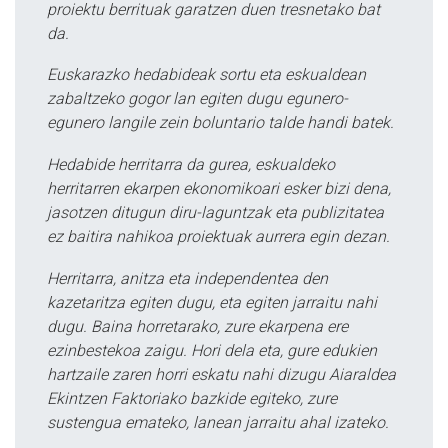
proiektu berrituak garatzen duen tresnetako bat
da.
Euskarazko hedabideak sortu eta eskualdean
zabaltzeko gogor lan egiten dugu egunero-
egunero langile zein boluntario talde handi batek.
Hedabide herritarra da gurea, eskualdeko
herritarren ekarpen ekonomikoari esker bizi dena,
jasotzen ditugun diru-laguntzak eta publizitatea
ez baitira nahikoa proiektuak aurrera egin dezan.
Herritarra, anitza eta independentea den
kazetaritza egiten dugu, eta egiten jarraitu nahi
dugu. Baina horretarako, zure ekarpena ere
ezinbestekoa zaigu. Hori dela eta, gure edukien
hartzaile zaren horri eskatu nahi dizugu Aiaraldea
Ekintzen Faktoriako bazkide egiteko, zure
sustengua emateko, lanean jarraitu ahal izateko.