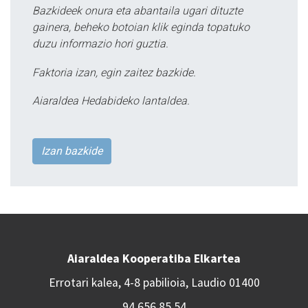
Bazkideek onura eta abantaila ugari dituzte
gainera, beheko botoian klik eginda topatuko
duzu informazio hori guztia.
Faktoria izan, egin zaitez bazkide.
Aiaraldea Hedabideko lantaldea.
Izan bazkide
Aiaraldea Kooperatiba Elkartea
Errotari kalea, 4-8 pabilioia, Laudio 01400
94 656 85 54