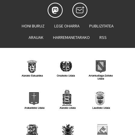
HONI BURUZ
LEGE OHARRA
PUBLIZITATEA
ARAUAK
HARREMANETARAKO
RSS