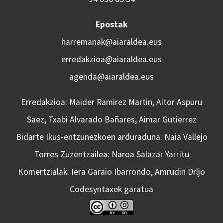
Epostak
harremanak@aiaraldea.eus
erredakzioa@aiaraldea.eus
agenda@aiaraldea.eus
Erredakzioa: Maider Ramirez Martin, Aitor Aspuru
Saez, Txabi Alvarado Bañares, Aimar Gutierrez
Bidarte Ikus-entzunezkoen arduraduna: Naia Vallejo
Torres Zuzentzailea: Naroa Salazar Yarritu
Komertzialak: Iera Garaio Ibarrondo, Amrudin Drljo
Codesyntaxek garatua