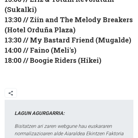
(Sukalki)
13:30 // Ziin and The Melody Breakers
(Hotel Orduña Plaza)
13:30 // My Bastard Friend (Mugalde)
14:00 // Faino (Meli's)
18:00 // Boogie Riders (Hikei)
LAGUN AGURGARRIA:
Bisitatzen ari zaren webgune hau euskararen
normalizazioaren alde Aiaraldea Ekintzen Faktoria