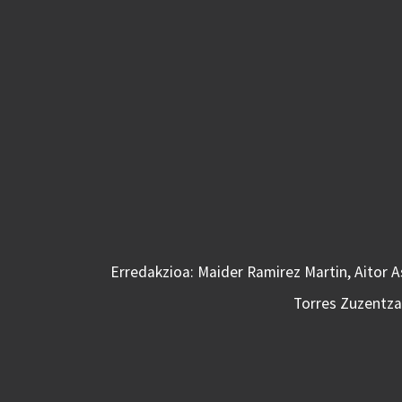
Erredakzioa: Maider Ramirez Martin, Aitor 
Torres Zuzentzai