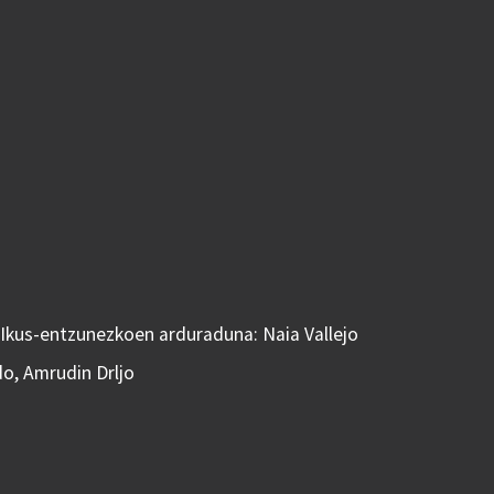
 Ikus-entzunezkoen arduraduna: Naia Vallejo
do, Amrudin Drljo