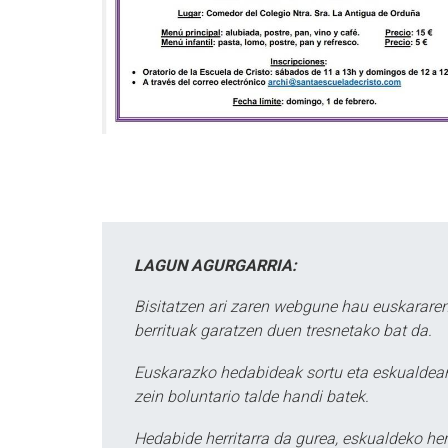
LAGUN AGURGARRIA:
Bisitatzen ari zaren webgune hau euskararen
berrituak garatzen duen tresnetako bat da.
Euskarazko hedabideak sortu eta eskualdean
zein boluntario talde handi batek.
Hedabide herritarra da gurea, eskualdeko her