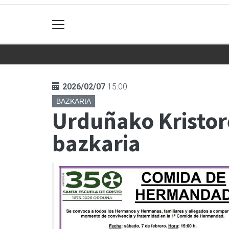
2026/02/07
15:00
BAZKARIA
Urduñako Kristor
bazkaria