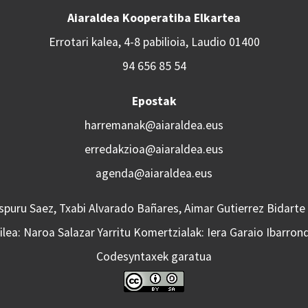
Aiaraldea Kooperatiba Elkartea
Errotari kalea, 4-8 pabilioia, Laudio 01400
94 656 85 54
Epostak
harremanak@aiaraldea.eus
erredakzioa@aiaraldea.eus
agenda@aiaraldea.eus
Aspuru Saez, Txabi Alvarado Bañares, Aimar Gutierrez Bidarte
lea: Naroa Salazar Yarritu Komertzialak: Iera Garaio Ibarron
Codesyntaxek garatua