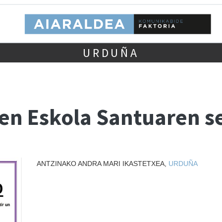
URDUÑA
en Eskola Santuaren s
ANTZINAKO ANDRA MARI IKASTETXEA,
URDUÑA