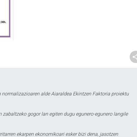
 normalizazioaren alde Aiaraldea Ekintzen Faktoria proiektu
 zabaltzeko gogor lan egiten dugu egunero-egunero langile
ritarren ekarpen ekonomikoari esker bizi dena, jasotzen