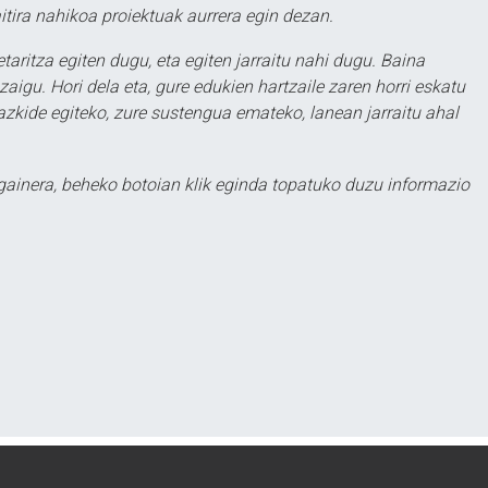
itira nahikoa proiektuak aurrera egin dezan.
taritza egiten dugu, eta egiten jarraitu nahi dugu. Baina
aigu. Hori dela eta, gure edukien hartzaile zaren horri eskatu
zkide egiteko, zure sustengua emateko, lanean jarraitu ahal
 gainera, beheko botoian klik eginda topatuko duzu informazio