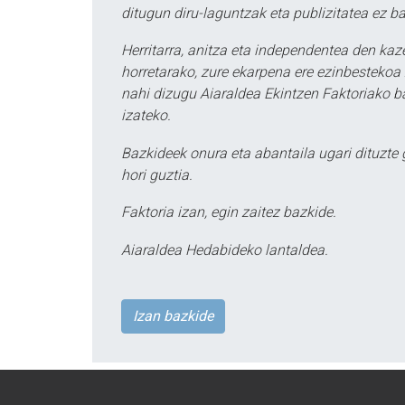
ditugun diru-laguntzak eta publizitatea ez ba
Herritarra, anitza eta independentea den kaze
horretarako, zure ekarpena ere ezinbestekoa z
nahi dizugu Aiaraldea Ekintzen Faktoriako ba
izateko.
Bazkideek onura eta abantaila ugari dituzte
hori guztia.
Faktoria izan, egin zaitez bazkide.
Aiaraldea Hedabideko lantaldea.
Izan bazkide