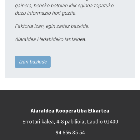
gainera, beheko botoian klik eginda topatuko
duzu informazio hori guztia.
Faktoria izan, egin zaitez bazkide.
Aiaraldea Hedabideko lantaldea.
Izan bazkide
Aiaraldea Kooperatiba Elkartea
Errotari kalea, 4-8 pabilioia, Laudio 01400
94 656 85 54