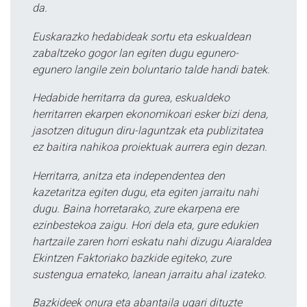
da.
Euskarazko hedabideak sortu eta eskualdean
zabaltzeko gogor lan egiten dugu egunero-
egunero langile zein boluntario talde handi batek.
Hedabide herritarra da gurea, eskualdeko
herritarren ekarpen ekonomikoari esker bizi dena,
jasotzen ditugun diru-laguntzak eta publizitatea
ez baitira nahikoa proiektuak aurrera egin dezan.
Herritarra, anitza eta independentea den
kazetaritza egiten dugu, eta egiten jarraitu nahi
dugu. Baina horretarako, zure ekarpena ere
ezinbestekoa zaigu. Hori dela eta, gure edukien
hartzaile zaren horri eskatu nahi dizugu Aiaraldea
Ekintzen Faktoriako bazkide egiteko, zure
sustengua emateko, lanean jarraitu ahal izateko.
Bazkideek onura eta abantaila ugari dituzte