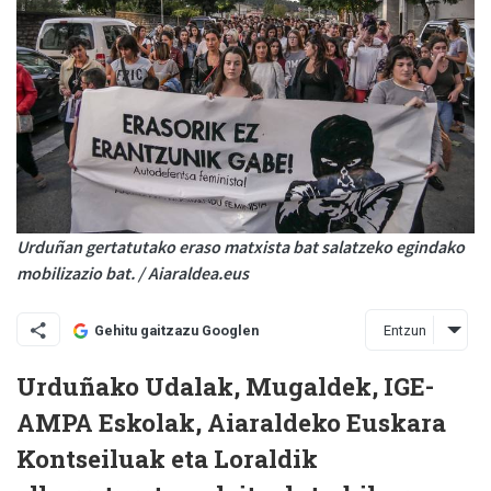
Urduñan gertatutako eraso matxista bat salatzeko egindako
mobilizazio bat. / Aiaraldea.eus
Entzun
Gehitu gaitzazu Googlen
Urduñako Udalak, Mugaldek, IGE-
AMPA Eskolak, Aiaraldeko Euskara
Kontseiluak eta Loraldik