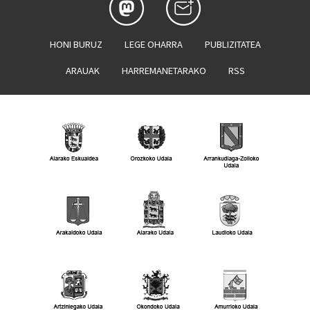
HONI BURUZ
LEGE OHARRA
PUBLIZITATEA
ARAUAK
HARREMANETARAKO
RSS