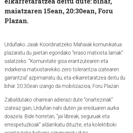
elkarretaratzea deitu dute: bihar,
maiatzaren 15ean, 20:30ean, Foru
Plazan.
Urduñako Jaiak Koordinatzeko Mahaiak komunikatua
plazaratu du jaietan egondako "eraso matxista larriak"
salatzeko. "Komunitate gisa erantzutearen eta
indarkeria matxistarekiko zero tolerantzia izatearen
garrantzia" azpimarratu du, eta elkarretaratzea deitu du
bihar. 20:30ean izango da mobilizazioa, Foru Plazan.
Zabaldutako oharrean adierazi dute "onartezinak"
izateaz gain, Urduñan nahi duten jai ereduaren aurka
doazela. Bide horretan, "jai libreak, seguruak eta
errespetuzkoak" aldarrikatu dituzte, eta kolektiboki
erantzuteko beharra azpimarratu dute.