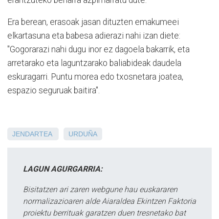
Era berean, erasoak jasan dituzten emakumeei
elkartasuna eta babesa adierazi nahi izan diete:
"Gogorarazi nahi dugu inor ez dagoela bakarrik, eta
arretarako eta laguntzarako baliabideak daudela
eskuragarri. Puntu morea edo txosnetara joatea,
espazio seguruak baitira".
JENDARTEA
URDUÑA
LAGUN AGURGARRIA:
Bisitatzen ari zaren webgune hau euskararen
normalizazioaren alde Aiaraldea Ekintzen Faktoria
proiektu berrituak garatzen duen tresnetako bat