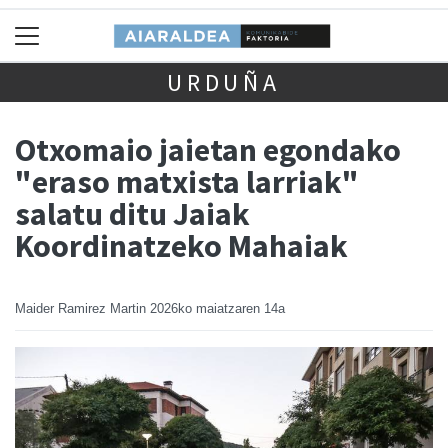
URDUÑA
Otxomaio jaietan egondako
"eraso matxista larriak"
salatu ditu Jaiak
Koordinatzeko Mahaiak
Maider Ramirez Martin
2026ko maiatzaren 14a