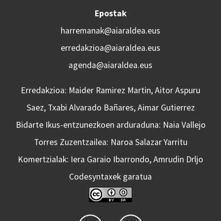
Epostak
harremanak@aiaraldea.eus
erredakzioa@aiaraldea.eus
agenda@aiaraldea.eus
Erredakzioa: Maider Ramirez Martin, Aitor Aspuru
Saez, Txabi Alvarado Bañares, Aimar Gutierrez
Bidarte Ikus-entzunezkoen arduraduna: Naia Vallejo
Torres Zuzentzailea: Naroa Salazar Yarritu
Komertzialak: Iera Garaio Ibarrondo, Amrudin Drljo
Codesyntaxek garatua