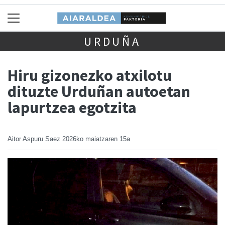
URDUÑA
Hiru gizonezko atxilotu
dituzte Urduñan autoetan
lapurtzea egotzita
Aitor Aspuru Saez
2026ko maiatzaren 15a