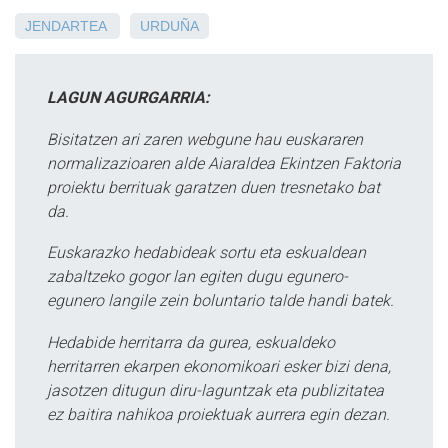
JENDARTEA
URDUÑA
LAGUN AGURGARRIA:
Bisitatzen ari zaren webgune hau euskararen
normalizazioaren alde Aiaraldea Ekintzen Faktoria
proiektu berrituak garatzen duen tresnetako bat
da.
Euskarazko hedabideak sortu eta eskualdean
zabaltzeko gogor lan egiten dugu egunero-
egunero langile zein boluntario talde handi batek.
Hedabide herritarra da gurea, eskualdeko
herritarren ekarpen ekonomikoari esker bizi dena,
jasotzen ditugun diru-laguntzak eta publizitatea
ez baitira nahikoa proiektuak aurrera egin dezan.