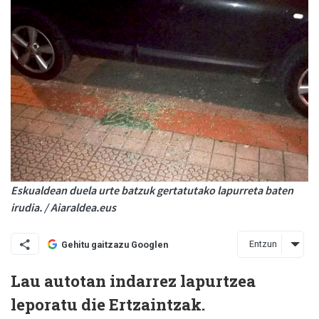
Eskualdean duela urte batzuk gertatutako lapurreta baten
irudia. / Aiaraldea.eus
Entzun
Gehitu gaitzazu Googlen
Lau autotan indarrez lapurtzea
leporatu die Ertzaintzak.