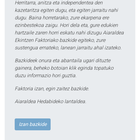
Herritarra, anitza eta independentea den
kazetaritza egiten dugu, eta egiten jarraitu nahi
dugu. Baina horretarako, zure ekarpena ere
ezinbestekoa zaigu. Hori dela eta, gure edukien
hartzaile zaren horri eskatu nahi dizugu Aiaraldea
Ekintzen Faktoriako bazkide egiteko, zure
sustengua emateko, lanean jarraitu ahal izateko.
Bazkideek onura eta abantaila ugari dituzte
gainera, beheko botoian klik eginda topatuko
duzu informazio hori guztia.
Faktoria izan, egin zaitez bazkide.
Aiaraldea Hedabideko lantaldea.
Izan bazkide