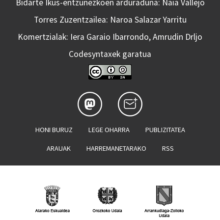
Bidarte Ikus-entzunezkoen arduraduna: Naia Vallejo
Torres Zuzentzailea: Naroa Salazar Yarritu
Komertzialak: Iera Garaio Ibarrondo, Amrudin Drljo
Codesyntaxek garatua
HONI BURUZ
LEGE OHARRA
PUBLIZITATEA
ARAUAK
HARREMANETARAKO
RSS