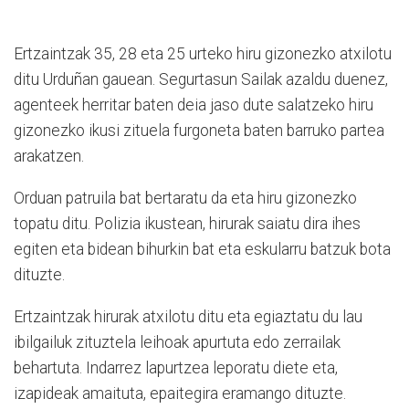
Ertzaintzak 35, 28 eta 25 urteko hiru gizonezko atxilotu
ditu Urduñan gauean. Segurtasun Sailak azaldu duenez,
agenteek herritar baten deia jaso dute salatzeko hiru
gizonezko ikusi zituela furgoneta baten barruko partea
arakatzen.
Orduan patruila bat bertaratu da eta hiru gizonezko
topatu ditu. Polizia ikustean, hirurak saiatu dira ihes
egiten eta bidean bihurkin bat eta eskularru batzuk bota
dituzte.
Ertzaintzak hirurak atxilotu ditu eta egiaztatu du lau
ibilgailuk zituztela leihoak apurtuta edo zerrailak
behartuta. Indarrez lapurtzea leporatu diete eta,
izapideak amaituta, epaitegira eramango dituzte.