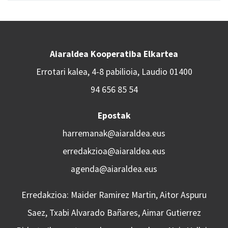
Aiaraldea Kooperatiba Elkartea
Errotari kalea, 4-8 pabilioia, Laudio 01400
94 656 85 54
Epostak
harremanak@aiaraldea.eus
erredakzioa@aiaraldea.eus
agenda@aiaraldea.eus
Erredakzioa: Maider Ramirez Martin, Aitor Aspuru
Saez, Txabi Alvarado Bañares, Aimar Gutierrez