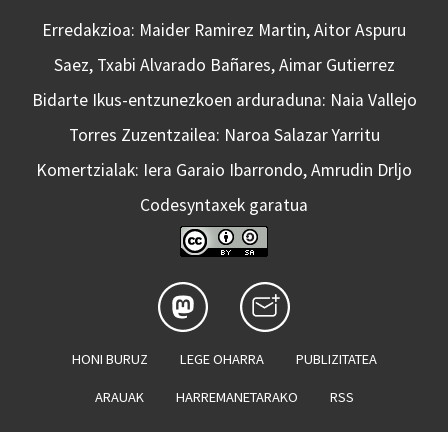
Erredakzioa: Maider Ramirez Martin, Aitor Aspuru
Saez, Txabi Alvarado Bañares, Aimar Gutierrez
Bidarte Ikus-entzunezkoen arduraduna: Naia Vallejo
Torres Zuzentzailea: Naroa Salazar Yarritu
Komertzialak: Iera Garaio Ibarrondo, Amrudin Drljo
Codesyntaxek garatua
HONI BURUZ
LEGE OHARRA
PUBLIZITATEA
ARAUAK
HARREMANETARAKO
RSS