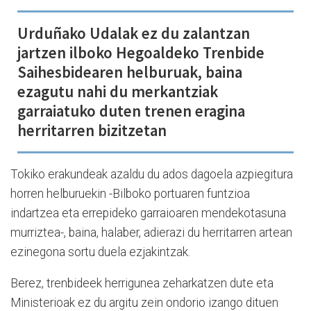
Urduñako Udalak ez du zalantzan
jartzen ilboko Hegoaldeko Trenbide
Saihesbidearen helburuak, baina
ezagutu nahi du merkantziak
garraiatuko duten trenen eragina
herritarren bizitzetan
Tokiko erakundeak azaldu du ados dagoela azpiegitura
horren helburuekin -Bilboko portuaren funtzioa
indartzea eta errepideko garraioaren mendekotasuna
murriztea-, baina, halaber, adierazi du herritarren artean
ezinegona sortu duela ezjakintzak.
Berez, trenbideek herrigunea zeharkatzen dute eta
Ministerioak ez du argitu zein ondorio izango dituen