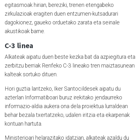
egitasmoak hirian, bereziki, trenen etengabeko
zirkulazioak eragiten duen entzumen-kutsadurari
dagokionez, gaueko orduetako zarata eta seinale
akustikoak barne.
C-3 linea
Alkateak aipatu duen beste kezka bat da azpiegitura eta
zerbitzu berriak Renfeko C-3 lineako tren maiztasunean
kalteak sortuko dituen.
Hori guztia lantzeko, Iker Santocildesek aipatu du
azterlan Informatiboari buruz irekitako jendaurreko
informazio-aldia aukera ona dela proiektua lurraldean
behar bezala txertatzeko, udalen iritzia eta ekarpenak
kontuan hartuta.
Ministerioari helarazitako idatzian, alkateak azaldu du