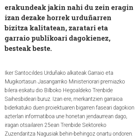
erakundeak jakin nahi du zein eragin
izan dezake horrek urduñarren
bizitza kalitatean, zaratari eta
garraio publikoari dagokienez,
besteak beste.
Iker Santocildes Urduñako alkateak Garraio eta
Mugikortasun Jasangarriko Ministeriorari premiazko
bilera eskatu dio Bilboko Hegoaldeko Trenbide
Saihesbideari buruz. Izan ere, merkantzien garraioa
biderkatuko duen proiektuaren bigarren faseari dagokion
azterlan informatiboa une honetan jendaurrean dago,
iragan otsailaren 25ean Trenbide Sektoreko
Zuzendaritza Nagusiak behin-behingoz onartu ondoren.