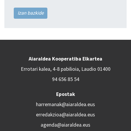
Izan bazkide
Aiaraldea Kooperatiba Elkartea
Errotari kalea, 4-8 pabilioia, Laudio 01400
94 656 85 54
Epostak
harremanak@aiaraldea.eus
erredakzioa@aiaraldea.eus
agenda@aiaraldea.eus