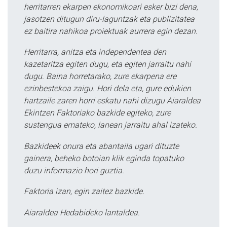
herritarren ekarpen ekonomikoari esker bizi dena,
jasotzen ditugun diru-laguntzak eta publizitatea
ez baitira nahikoa proiektuak aurrera egin dezan.
Herritarra, anitza eta independentea den
kazetaritza egiten dugu, eta egiten jarraitu nahi
dugu. Baina horretarako, zure ekarpena ere
ezinbestekoa zaigu. Hori dela eta, gure edukien
hartzaile zaren horri eskatu nahi dizugu Aiaraldea
Ekintzen Faktoriako bazkide egiteko, zure
sustengua emateko, lanean jarraitu ahal izateko.
Bazkideek onura eta abantaila ugari dituzte
gainera, beheko botoian klik eginda topatuko
duzu informazio hori guztia.
Faktoria izan, egin zaitez bazkide.
Aiaraldea Hedabideko lantaldea.