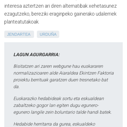
interesa aztertzen ari diren alternatibak xehetasunez
ezagutzeko, bereziki eraginpeko gainerako udalerriek
planteatutakoak.
JENDARTEA
URDUÑA
LAGUN AGURGARRIA:
Bisitatzen ari zaren webgune hau euskararen
normalizazioaren alde Aiaraldea Ekintzen Faktoria
proiektu berrituak garatzen duen tresnetako bat
da.
Euskarazko hedabideak sortu eta eskualdean
zabaltzeko gogor lan egiten dugu egunero-
egunero langile zein boluntario talde handi batek.
Hedabide herritarra da gurea, eskualdeko