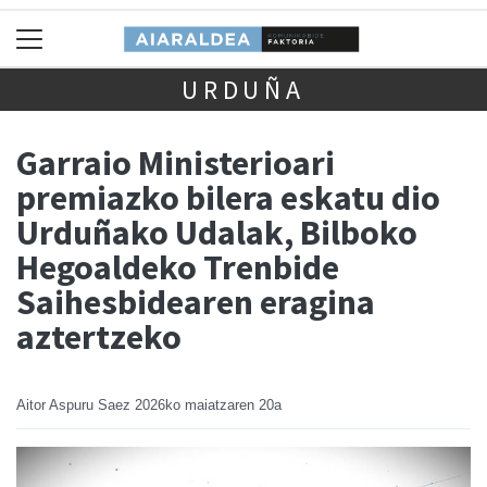
URDUÑA
Garraio Ministerioari
premiazko bilera eskatu dio
Urduñako Udalak, Bilboko
Hegoaldeko Trenbide
Saihesbidearen eragina
aztertzeko
Aitor Aspuru Saez
2026ko maiatzaren 20a