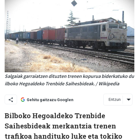
Salgaiak garraiatzen dituzten trenen kopurua biderkatuko du
ilboko Hegoaldeko Trenbide Saihesbideak. / Wikipedia
Entzun
Gehitu gaitzazu Googlen
Bilboko Hegoaldeko Trenbide
Saihesbideak merkantzia trenen
trafikoa handituko luke eta tokiko