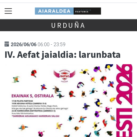
URDUÑA
2026/06/06
06:00 - 23:59
IV. Aefat jaialdia: larunbata