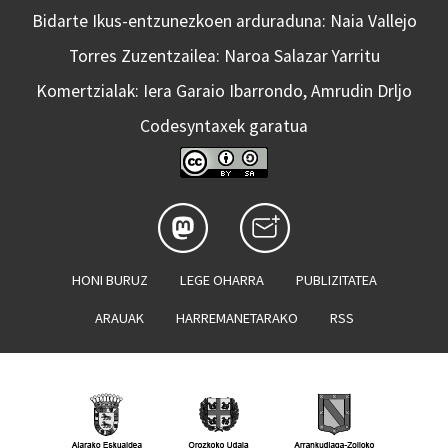
Bidarte Ikus-entzunezkoen arduraduna: Naia Vallejo
Torres Zuzentzailea: Naroa Salazar Yarritu
Komertzialak: Iera Garaio Ibarrondo, Amrudin Drljo
Codesyntaxek garatua
HONI BURUZ
LEGE OHARRA
PUBLIZITATEA
ARAUAK
HARREMANETARAKO
RSS