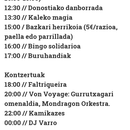
12:30 // Donostiako danborrada
13:30 // Kaleko magia
15:00 / Bazkari herrikoia (5€/razioa,
paella edo parrillada)
16:00 // Bingo solidarioa
17:00 // Buruhandiak
Kontzertuak
18:00 // Faltriqueira
20:00 // Von Voyage: Gurrutxagari
omenaldia, Mondragon Orkestra.
22:00 // Kamikazes
00:00 // DJ Varro