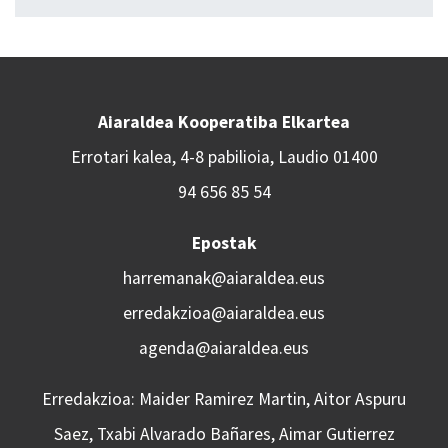
Aiaraldea Kooperatiba Elkartea
Errotari kalea, 4-8 pabilioia, Laudio 01400
94 656 85 54
Epostak
harremanak@aiaraldea.eus
erredakzioa@aiaraldea.eus
agenda@aiaraldea.eus
Erredakzioa: Maider Ramirez Martin, Aitor Aspuru
Saez, Txabi Alvarado Bañares, Aimar Gutierrez