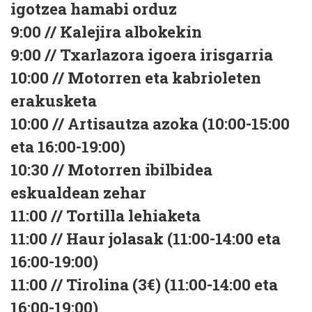
igotzea hamabi orduz
9:00 // Kalejira albokekin
9:00 // Txarlazora igoera irisgarria
10:00 // Motorren eta kabrioleten
erakusketa
10:00 // Artisautza azoka (10:00-15:00
eta 16:00-19:00)
10:30 // Motorren ibilbidea
eskualdean zehar
11:00 // Tortilla lehiaketa
11:00 // Haur jolasak (11:00-14:00 eta
16:00-19:00)
11:00 // Tirolina (3€) (11:00-14:00 eta
16:00-19:00)