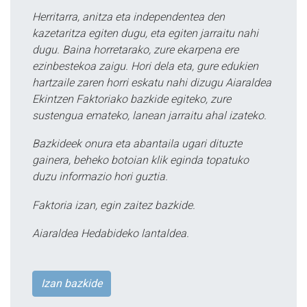
Herritarra, anitza eta independentea den
kazetaritza egiten dugu, eta egiten jarraitu nahi
dugu. Baina horretarako, zure ekarpena ere
ezinbestekoa zaigu. Hori dela eta, gure edukien
hartzaile zaren horri eskatu nahi dizugu Aiaraldea
Ekintzen Faktoriako bazkide egiteko, zure
sustengua emateko, lanean jarraitu ahal izateko.
Bazkideek onura eta abantaila ugari dituzte
gainera, beheko botoian klik eginda topatuko
duzu informazio hori guztia.
Faktoria izan, egin zaitez bazkide.
Aiaraldea Hedabideko lantaldea.
Izan bazkide