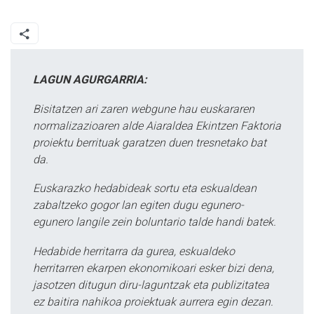
LAGUN AGURGARRIA:
Bisitatzen ari zaren webgune hau euskararen
normalizazioaren alde Aiaraldea Ekintzen Faktoria
proiektu berrituak garatzen duen tresnetako bat
da.
Euskarazko hedabideak sortu eta eskualdean
zabaltzeko gogor lan egiten dugu egunero-
egunero langile zein boluntario talde handi batek.
Hedabide herritarra da gurea, eskualdeko
herritarren ekarpen ekonomikoari esker bizi dena,
jasotzen ditugun diru-laguntzak eta publizitatea
ez baitira nahikoa proiektuak aurrera egin dezan.