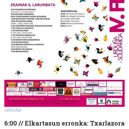
URDUÑA
6:00 // Elkartasun erronka: Txarlazora