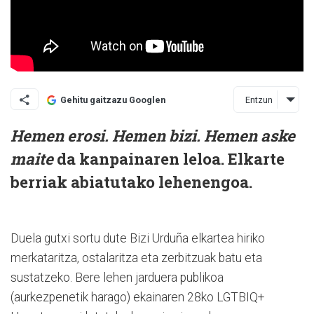
Entzun
Gehitu gaitzazu Googlen
Hemen erosi. Hemen bizi. Hemen aske
maite
da kanpainaren leloa. Elkarte
berriak abiatutako lehenengoa.
Duela gutxi sortu dute Bizi Urduña elkartea hiriko
merkataritza, ostalaritza eta zerbitzuak batu eta
sustatzeko. Bere lehen jarduera publikoa
(aurkezpenetik harago) ekainaren 28ko LGTBIQ+