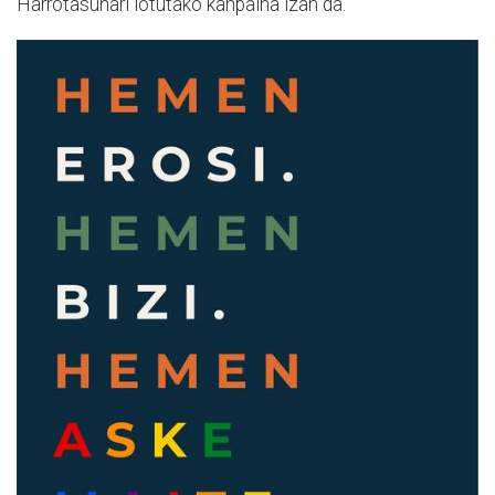
Harrotasunari lotutako kanpaina izan da.