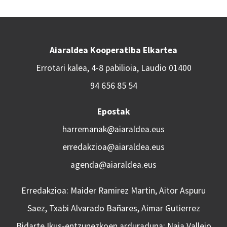
Aiaraldea Kooperatiba Elkartea
Errotari kalea, 4-8 pabilioia, Laudio 01400
94 656 85 54
Epostak
harremanak@aiaraldea.eus
erredakzioa@aiaraldea.eus
agenda@aiaraldea.eus
Erredakzioa: Maider Ramirez Martin, Aitor Aspuru
Saez, Txabi Alvarado Bañares, Aimar Gutierrez
Bidarte Ikus-entzunezkoen arduraduna: Naia Vallejo