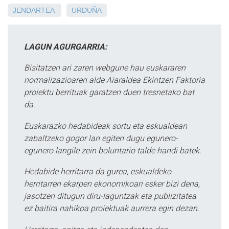
JENDARTEA
URDUÑA
LAGUN AGURGARRIA:
Bisitatzen ari zaren webgune hau euskararen
normalizazioaren alde Aiaraldea Ekintzen Faktoria
proiektu berrituak garatzen duen tresnetako bat
da.
Euskarazko hedabideak sortu eta eskualdean
zabaltzeko gogor lan egiten dugu egunero-
egunero langile zein boluntario talde handi batek.
Hedabide herritarra da gurea, eskualdeko
herritarren ekarpen ekonomikoari esker bizi dena,
jasotzen ditugun diru-laguntzak eta publizitatea
ez baitira nahikoa proiektuak aurrera egin dezan.