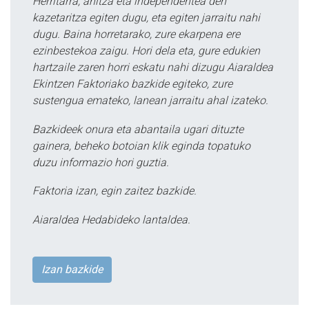
Herritarra, anitza eta independentea den
kazetaritza egiten dugu, eta egiten jarraitu nahi
dugu. Baina horretarako, zure ekarpena ere
ezinbestekoa zaigu. Hori dela eta, gure edukien
hartzaile zaren horri eskatu nahi dizugu Aiaraldea
Ekintzen Faktoriako bazkide egiteko, zure
sustengua emateko, lanean jarraitu ahal izateko.
Bazkideek onura eta abantaila ugari dituzte
gainera, beheko botoian klik eginda topatuko
duzu informazio hori guztia.
Faktoria izan, egin zaitez bazkide.
Aiaraldea Hedabideko lantaldea.
Izan bazkide