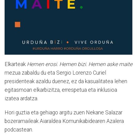
Elkarteak
Hemen erosi. Hemen bizi. Hemen aske maite
mezua zabaldu du eta Sergio Lorenzo Curiel
presidenteak azaldu duenez, ez da kasualitatea lehen
egitasmoan elkarbizitza, errespetua eta inklusioa
izatea ardatza.
Hori guztia eta gehiago argitu zuen Nekane Salazar
bozeramaileak Aiaraldea Komunikabidearen Azalera
podcastean.