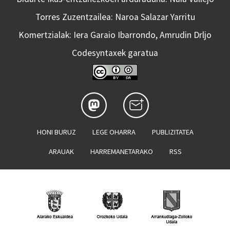
Torres Zuzentzailea: Naroa Salazar Yarritu
Komertzialak: Iera Garaio Ibarrondo, Amrudin Drljo
Codesyntaxek garatua
HONI BURUZ
LEGE OHARRA
PUBLIZITATEA
ARAUAK
HARREMANETARAKO
RSS