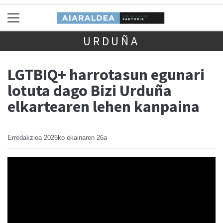
URDUÑA
LGTBIQ+ harrotasun egunari
lotuta dago Bizi Urduña
elkartearen lehen kanpaina
Erredakzioa
2026ko ekainaren 26a