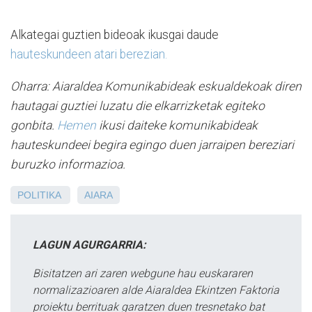
Alkategai guztien bideoak ikusgai daude
hauteskundeen atari berezian.
Oharra: Aiaraldea Komunikabideak eskualdekoak diren
hautagai guztiei luzatu die elkarrizketak egiteko
gonbita.
Hemen
ikusi daiteke komunikabideak
hauteskundeei begira egingo duen jarraipen bereziari
buruzko informazioa.
POLITIKA
AIARA
LAGUN AGURGARRIA:
Bisitatzen ari zaren webgune hau euskararen
normalizazioaren alde Aiaraldea Ekintzen Faktoria
proiektu berrituak garatzen duen tresnetako bat