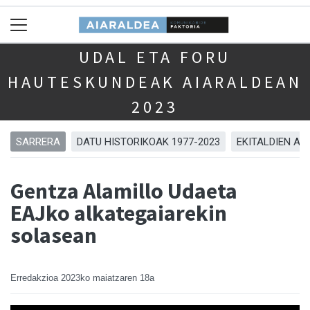
UDAL ETA FORU
HAUTESKUNDEAK AIARALDEAN
2023
SARRERA
DATU HISTORIKOAK 1977-2023
EKITALDIEN AR
Gentza Alamillo Udaeta
EAJko alkategaiarekin
solasean
Erredakzioa
2023ko maiatzaren 18a