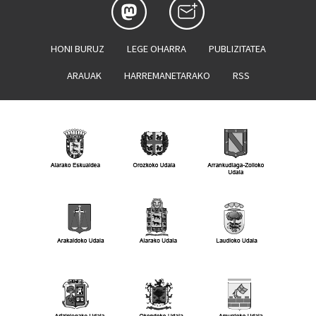
HONI BURUZ
LEGE OHARRA
PUBLIZITATEA
ARAUAK
HARREMANETARAKO
RSS