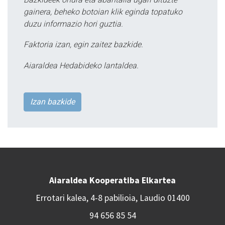
gainera, beheko botoian klik eginda topatuko
duzu informazio hori guztia.
Faktoria izan, egin zaitez bazkide.
Aiaraldea Hedabideko lantaldea.
Izan bazkide
Aiaraldea Kooperatiba Elkartea
Errotari kalea, 4-8 pabilioia, Laudio 01400
94 656 85 54