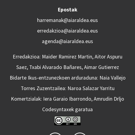
Epostak
harremanak@aiaraldea.eus
erredakzioa@aiaraldea.eus
agenda@aiaraldea.eus
Erredakzioa: Maider Ramirez Martin, Aitor Aspuru
Saez, Txabi Alvarado Bañares, Aimar Gutierrez
Bidarte Ikus-entzunezkoen arduraduna: Naia Vallejo
Torres Zuzentzailea: Naroa Salazar Yarritu
Komertzialak: Iera Garaio Ibarrondo, Amrudin Drljo
Codesyntaxek garatua