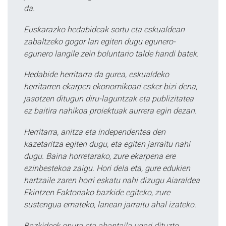
da.
Euskarazko hedabideak sortu eta eskualdean
zabaltzeko gogor lan egiten dugu egunero-
egunero langile zein boluntario talde handi batek.
Hedabide herritarra da gurea, eskualdeko
herritarren ekarpen ekonomikoari esker bizi dena,
jasotzen ditugun diru-laguntzak eta publizitatea
ez baitira nahikoa proiektuak aurrera egin dezan.
Herritarra, anitza eta independentea den
kazetaritza egiten dugu, eta egiten jarraitu nahi
dugu. Baina horretarako, zure ekarpena ere
ezinbestekoa zaigu. Hori dela eta, gure edukien
hartzaile zaren horri eskatu nahi dizugu Aiaraldea
Ekintzen Faktoriako bazkide egiteko, zure
sustengua emateko, lanean jarraitu ahal izateko.
Bazkideek onura eta abantaila ugari dituzte