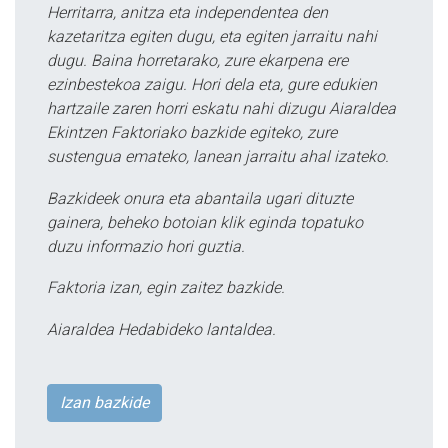
Herritarra, anitza eta independentea den
kazetaritza egiten dugu, eta egiten jarraitu nahi
dugu. Baina horretarako, zure ekarpena ere
ezinbestekoa zaigu. Hori dela eta, gure edukien
hartzaile zaren horri eskatu nahi dizugu Aiaraldea
Ekintzen Faktoriako bazkide egiteko, zure
sustengua emateko, lanean jarraitu ahal izateko.
Bazkideek onura eta abantaila ugari dituzte
gainera, beheko botoian klik eginda topatuko
duzu informazio hori guztia.
Faktoria izan, egin zaitez bazkide.
Aiaraldea Hedabideko lantaldea.
Izan bazkide