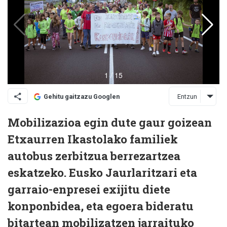
Entzun
Gehitu gaitzazu Googlen
Mobilizazioa egin dute gaur goizean
Etxaurren Ikastolako familiek
autobus zerbitzua berrezartzea
eskatzeko. Eusko Jaurlaritzari eta
garraio-enpresei exijitu diete
konponbidea, eta egoera bideratu
bitartean mobilizatzen jarraituko