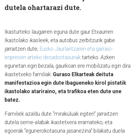
dutela ohartarazi dute.
Ikasturteko laugarren eguna dute gaur Etxaurren
Ikastolako ikasleek, eta autobus zerbitzurik gabe
jarraitzen dute,
Eusko Jaurlaritzaren eta garraio-
enpresen arteko desadostasunak
tarteko. Azken
egunetan egin bezala, gaurkoan ere mobilizatu egin dira
ikastetxeko familiak.
Guraso Elkarteak deituta
manifestazioa egin dute Ibagueneko kirol pistatik
ikastolako atariraino, eta trafikoa eten dute une
batez.
Familiek azaldu dute "mirakuluak egiten" jarraitzen
dutela seme-alabak ikastetxera eramateko, eta
egoerak "egunerokotasuna jasanezina" bilakatu duela