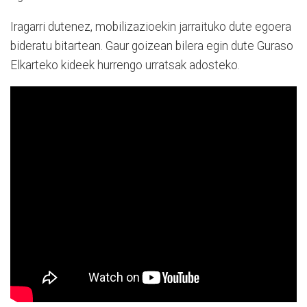
Iragarri dutenez, mobilizazioekin jarraituko dute egoera
bideratu bitartean. Gaur goizean bilera egin dute Guraso
Elkarteko kideek hurrengo urratsak adosteko.