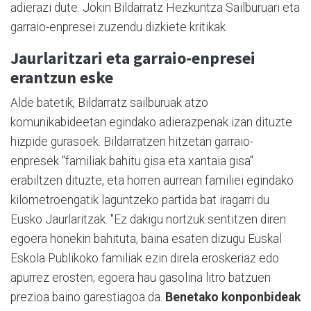
adierazi dute. Jokin Bildarratz Hezkuntza Sailburuari eta
garraio-enpresei zuzendu dizkiete kritikak.
Jaurlaritzari eta garraio-enpresei
erantzun eske
Alde batetik, Bildarratz sailburuak atzo
komunikabideetan egindako adierazpenak izan dituzte
hizpide gurasoek. Bildarratzen hitzetan garraio-
enpresek "familiak bahitu gisa eta xantaia gisa"
erabiltzen dituzte, eta horren aurrean familiei egindako
kilometroengatik laguntzeko partida bat iragarri du
Eusko Jaurlaritzak. "Ez dakigu nortzuk sentitzen diren
egoera honekin bahituta, baina esaten dizugu Euskal
Eskola Publikoko familiak ezin direla eroskeriaz edo
apurrez erosten; egoera hau gasolina litro batzuen
prezioa baino garestiagoa da.
Benetako konponbideak