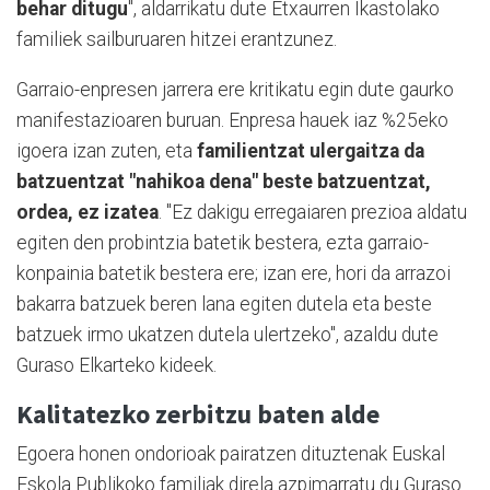
behar ditugu
", aldarrikatu dute Etxaurren Ikastolako
familiek sailburuaren hitzei erantzunez.
Garraio-enpresen jarrera ere kritikatu egin dute gaurko
manifestazioaren buruan. Enpresa hauek iaz %25eko
igoera izan zuten, eta
familientzat ulergaitza da
batzuentzat "nahikoa dena" beste batzuentzat,
ordea, ez izatea
. "Ez dakigu erregaiaren prezioa aldatu
egiten den probintzia batetik bestera, ezta garraio-
konpainia batetik bestera ere; izan ere, hori da arrazoi
bakarra batzuek beren lana egiten dutela eta beste
batzuek irmo ukatzen dutela ulertzeko", azaldu dute
Guraso Elkarteko kideek.
Kalitatezko zerbitzu baten alde
Egoera honen ondorioak pairatzen dituztenak Euskal
Eskola Publikoko familiak direla azpimarratu du Guraso