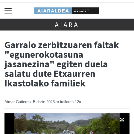
AIARA
Garraio zerbitzuaren faltak
"egunerokotasuna
jasanezina" egiten duela
salatu dute Etxaurren
Ikastolako familiek
Aimar Gutierrez Bidarte
2023ko irailaren 12a