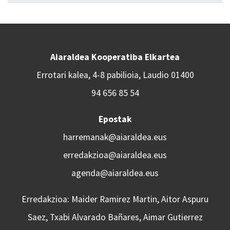
Aiaraldea Kooperatiba Elkartea
Errotari kalea, 4-8 pabilioia, Laudio 01400
94 656 85 54
Epostak
harremanak@aiaraldea.eus
erredakzioa@aiaraldea.eus
agenda@aiaraldea.eus
Erredakzioa: Maider Ramirez Martin, Aitor Aspuru
Saez, Txabi Alvarado Bañares, Aimar Gutierrez