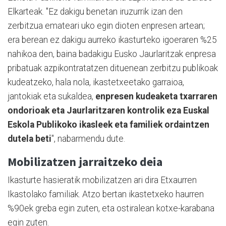
Elkarteak. "Ez dakigu benetan iruzurrik izan den
zerbitzua emateari uko egin dioten enpresen artean;
era berean ez dakigu aurreko ikasturteko igoeraren %25
nahikoa den, baina badakigu Eusko Jaurlaritzak enpresa
pribatuak azpikontratatzen dituenean zerbitzu publikoak
kudeatzeko, hala nola, ikastetxeetako garraioa,
jantokiak eta sukaldea,
enpresen kudeaketa txarraren
ondorioak eta Jaurlaritzaren kontrolik eza Euskal
Eskola Publikoko ikasleek eta familiek ordaintzen
dutela beti
", nabarmendu dute.
Mobilizatzen jarraitzeko deia
Ikasturte hasieratik mobilizatzen ari dira Etxaurren
Ikastolako familiak. Atzo bertan ikastetxeko haurren
%90ek greba egin zuten, eta ostiralean kotxe-karabana
egin zuten.