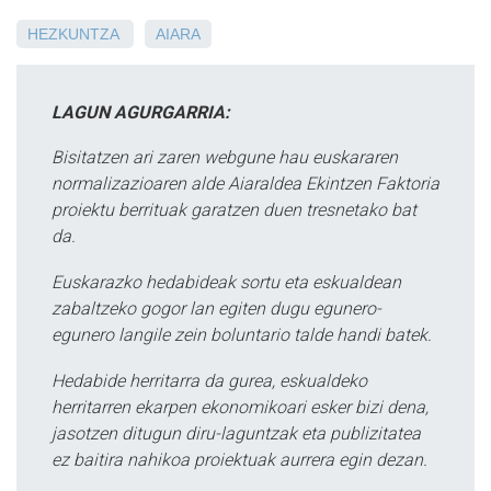
HEZKUNTZA
AIARA
LAGUN AGURGARRIA:
Bisitatzen ari zaren webgune hau euskararen
normalizazioaren alde Aiaraldea Ekintzen Faktoria
proiektu berrituak garatzen duen tresnetako bat
da.
Euskarazko hedabideak sortu eta eskualdean
zabaltzeko gogor lan egiten dugu egunero-
egunero langile zein boluntario talde handi batek.
Hedabide herritarra da gurea, eskualdeko
herritarren ekarpen ekonomikoari esker bizi dena,
jasotzen ditugun diru-laguntzak eta publizitatea
ez baitira nahikoa proiektuak aurrera egin dezan.