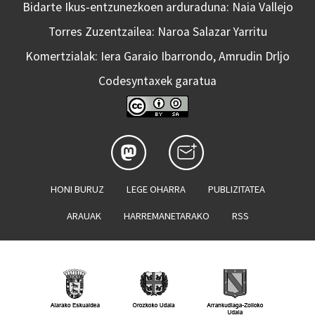
Bidarte Ikus-entzunezkoen arduraduna: Naia Vallejo
Torres Zuzentzailea: Naroa Salazar Yarritu
Komertzialak: Iera Garaio Ibarrondo, Amrudin Drljo
Codesyntaxek garatua
HONI BURUZ
LEGE OHARRA
PUBLIZITATEA
ARAUAK
HARREMANETARAKO
RSS