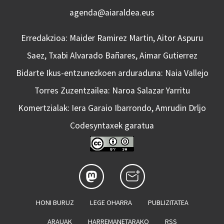
agenda@aiaraldea.eus
Erredakzioa: Maider Ramirez Martin, Aitor Aspuru
Saez, Txabi Alvarado Bañares, Aimar Gutierrez
Bidarte Ikus-entzunezkoen arduraduna: Naia Vallejo
Torres Zuzentzailea: Naroa Salazar Yarritu
Komertzialak: Iera Garaio Ibarrondo, Amrudin Drljo
Codesyntaxek garatua
HONI BURUZ
LEGE OHARRA
PUBLIZITATEA
ARAUAK
HARREMANETARAKO
RSS