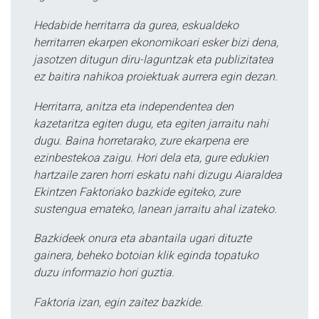
Hedabide herritarra da gurea, eskualdeko
herritarren ekarpen ekonomikoari esker bizi dena,
jasotzen ditugun diru-laguntzak eta publizitatea
ez baitira nahikoa proiektuak aurrera egin dezan.
Herritarra, anitza eta independentea den
kazetaritza egiten dugu, eta egiten jarraitu nahi
dugu. Baina horretarako, zure ekarpena ere
ezinbestekoa zaigu. Hori dela eta, gure edukien
hartzaile zaren horri eskatu nahi dizugu Aiaraldea
Ekintzen Faktoriako bazkide egiteko, zure
sustengua emateko, lanean jarraitu ahal izateko.
Bazkideek onura eta abantaila ugari dituzte
gainera, beheko botoian klik eginda topatuko
duzu informazio hori guztia.
Faktoria izan, egin zaitez bazkide.