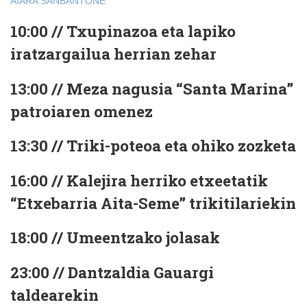
AIARA
SANBANTONE
10:00 // Txupinazoa eta lapiko
iratzargailua herrian zehar
13:00 // Meza nagusia “Santa Marina”
patroiaren omenez
13:30 // Triki-poteoa eta ohiko zozketa
16:00 // Kalejira herriko etxeetatik
“Etxebarria Aita-Seme” trikitilariekin
18:00 // Umeentzako jolasak
23:00 // Dantzaldia Gauargi
taldearekin