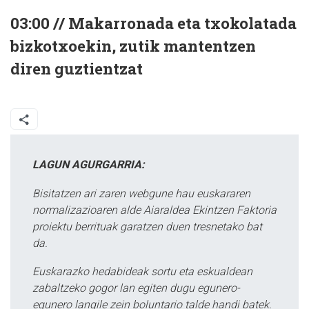
03:00 // Makarronada eta txokolatada
bizkotxoekin, zutik mantentzen
diren guztientzat
LAGUN AGURGARRIA:
Bisitatzen ari zaren webgune hau euskararen
normalizazioaren alde Aiaraldea Ekintzen Faktoria
proiektu berrituak garatzen duen tresnetako bat
da.
Euskarazko hedabideak sortu eta eskualdean
zabaltzeko gogor lan egiten dugu egunero-
egunero langile zein boluntario talde handi batek.