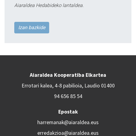
Aiaraldea Hedabideko lantaldea.
Izan bazkide
Aiaraldea Kooperatiba Elkartea
Errotari kalea, 4-8 pabilioia, Laudio 01400
94 656 85 54
Epostak
harremanak@aiaraldea.eus
erredakzioa@aiaraldea.eus