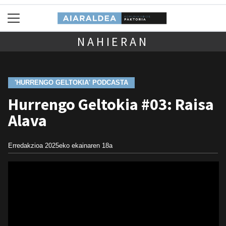
NAHIERAN
'HURRENGO GELTOKIA' PODCASTA
Hurrengo Geltokia #03: Raisa
Alava
Erredakzioa
2025eko ekainaren 18a