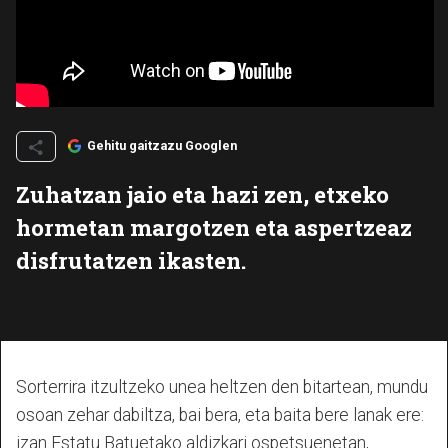
Gehitu gaitzazu Googlen
Zuhatzan jaio eta hazi zen, etxeko
hormetan margotzen eta aspertzeaz
disfrutatzen ikasten.
Sorterrira itzultzeko unea heltzen den bitartean, mundu
osoan zehar dabiltza, bai bera, eta baita bere lanak ere:
izan Estatu Batuetako aldizkari ospetsuenetan,