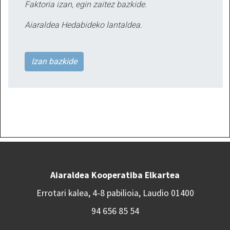
Faktoria izan, egin zaitez bazkide.
Aiaraldea Hedabideko lantaldea.
Izan bazkide
Aiaraldea Kooperatiba Elkartea
Errotari kalea, 4-8 pabilioia, Laudio 01400
94 656 85 54