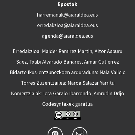
Epostak
harremanak@aiaraldea.eus
erredakzioa@aiaraldea.eus
agenda@aiaraldea.eus
Erredakzioa: Maider Ramirez Martin, Aitor Aspuru
Saez, Txabi Alvarado Bañares, Aimar Gutierrez
Bidarte Ikus-entzunezkoen arduraduna: Naia Vallejo
Torres Zuzentzailea: Naroa Salazar Yarritu
Komertzialak: Iera Garaio Ibarrondo, Amrudin Drljo
Codesyntaxek garatua