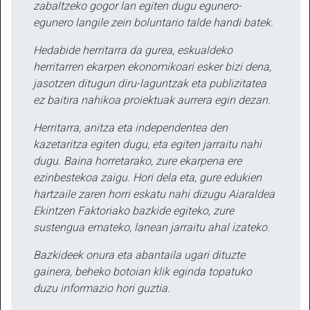
zabaltzeko gogor lan egiten dugu egunero-
egunero langile zein boluntario talde handi batek.
Hedabide herritarra da gurea, eskualdeko
herritarren ekarpen ekonomikoari esker bizi dena,
jasotzen ditugun diru-laguntzak eta publizitatea
ez baitira nahikoa proiektuak aurrera egin dezan.
Herritarra, anitza eta independentea den
kazetaritza egiten dugu, eta egiten jarraitu nahi
dugu. Baina horretarako, zure ekarpena ere
ezinbestekoa zaigu. Hori dela eta, gure edukien
hartzaile zaren horri eskatu nahi dizugu Aiaraldea
Ekintzen Faktoriako bazkide egiteko, zure
sustengua emateko, lanean jarraitu ahal izateko.
Bazkideek onura eta abantaila ugari dituzte
gainera, beheko botoian klik eginda topatuko
duzu informazio hori guztia.