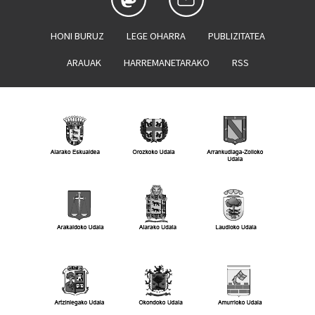
HONI BURUZ
LEGE OHARRA
PUBLIZITATEA
ARAUAK
HARREMANETARAKO
RSS