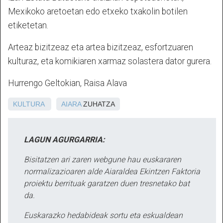
Mexikoko aretoetan edo etxeko txakolin botilen
etiketetan.
Arteaz bizitzeaz eta artea bizitzeaz, esfortzuaren
kulturaz, eta komikiaren xarmaz solastera dator gurera.
Hurrengo Geltokian, Raisa Alava
KULTURA
AIARA
ZUHATZA
LAGUN AGURGARRIA:
Bisitatzen ari zaren webgune hau euskararen
normalizazioaren alde Aiaraldea Ekintzen Faktoria
proiektu berrituak garatzen duen tresnetako bat
da.
Euskarazko hedabideak sortu eta eskualdean