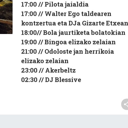
17:00 // Pilota jaialdia
17:00 // Walter Ego taldearen
kontzertua eta DJa Gizarte Etxea
18:00// Bola jaurtiketa bolatokian
19:00 // Bingoa elizako zelaian
21:00 // Odoloste jan herrikoia
elizako zelaian
23:00 // Akerbeltz
02:30 // DJ Blessive