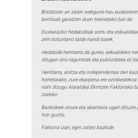
Bisitatzen ari zaren webgune hau euskararen
berrituak garatzen duen tresnetako bat da.
Euskarazko hedabideak sortu eta eskualdean
zein boluntario talde handi batek.
Hedabide herritarra da gurea, eskualdeko her
ditugun diru-laguntzak eta publizitatea ez ba
Herritarra, anitza eta independentea den kaze
horretarako, zure ekarpena ere ezinbestekoa z
nahi dizugu Aiaraldea Ekintzen Faktoriako ba
izateko.
Bazkideek onura eta abantaila ugari dituzte
hori guztia.
Faktoria izan, egin zaitez bazkide.