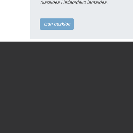
Aiaraldea Hedabideko lantaldea.
Izan bazkide