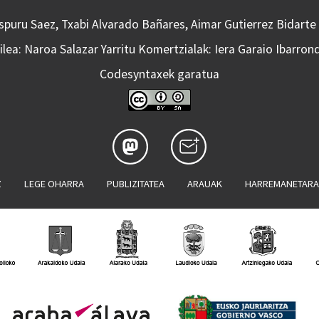
Aspuru Saez, Txabi Alvarado Bañares, Aimar Gutierrez Bidarte
lea: Naroa Salazar Yarritu Komertzialak: Iera Garaio Ibarron
Codesyntaxek garatua
Z
LEGE OHARRA
PUBLIZITATEA
ARAUAK
HARREMANETAR