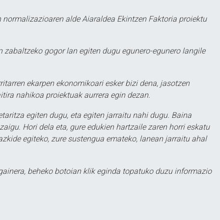
 normalizazioaren alde Aiaraldea Ekintzen Faktoria proiektu
 zabaltzeko gogor lan egiten dugu egunero-egunero langile
ritarren ekarpen ekonomikoari esker bizi dena, jasotzen
itira nahikoa proiektuak aurrera egin dezan.
taritza egiten dugu, eta egiten jarraitu nahi dugu. Baina
aigu. Hori dela eta, gure edukien hartzaile zaren horri eskatu
zkide egiteko, zure sustengua emateko, lanean jarraitu ahal
 gainera, beheko botoian klik eginda topatuko duzu informazio