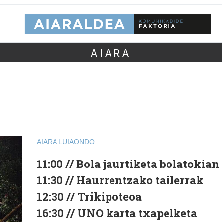
AIARA
AIARA
LUIAONDO
11:00 // Bola jaurtiketa bolatokian
11:30 // Haurrentzako tailerrak
12:30 // Trikipoteoa
16:30 // UNO karta txapelketa