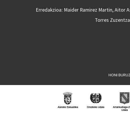
Erredakzioa: Maider Ramirez Martin, Aitor 
Torres Zuzentzai
HONI BURU