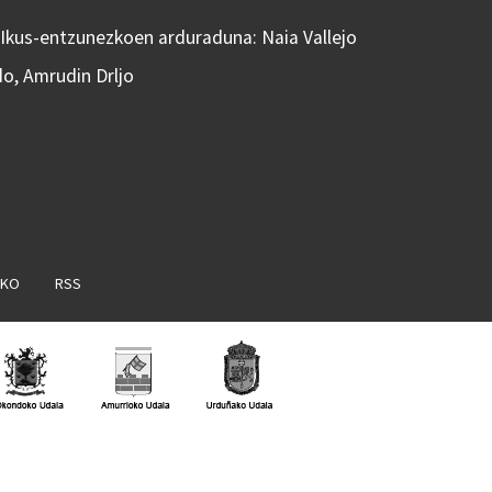
 Ikus-entzunezkoen arduraduna: Naia Vallejo
do, Amrudin Drljo
AKO
RSS