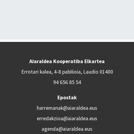
Aiaraldea Kooperatiba Elkartea
Errotari kalea, 4-8 pabilioia, Laudio 01400
94 656 85 54
Epostak
harremanak@aiaraldea.eus
erredakzioa@aiaraldea.eus
agenda@aiaraldea.eus