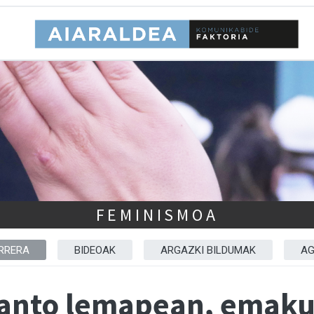
FEMINISMOA
RRERA
BIDEOAK
ARGAZKI BILDUMAK
AG
anto lemapean, emaku