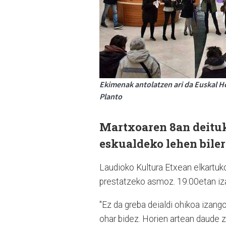
Ekimenak antolatzen ari da Euskal 
Planto
Martxoaren 8an deituk
eskualdeko lehen biler
Laudioko Kultura Etxean elkartu
prestatzeko asmoz. 19:00etan iza
"Ez da greba deialdi ohikoa izang
ohar bidez. Horien artean daude 