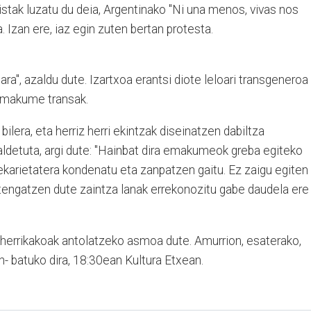
tak luzatu du deia, Argentinako "Ni una menos, vivas nos
 Izan ere, iaz egin zuten bertan protesta.
a", azaldu dute. Izartxoa erantsi diote leloari transgeneroa
 emakume transak.
ilera, eta herriz herri ekintzak diseinatzen dabiltza
ldetuta, argi dute: "Hainbat dira emakumeok greba egiteko
prekarietatera kondenatu eta zanpatzen gaitu. Ez zaigu egiten
stengatzen dute zaintza lanak errekonozitu gabe daudela ere
 herrikakoak antolatzeko asmoa dute. Amurrion, esaterako,
n- batuko dira, 18:30ean Kultura Etxean.