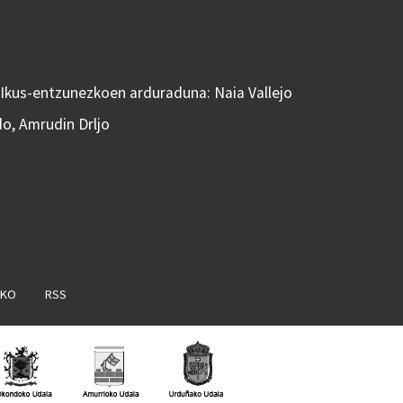
 Ikus-entzunezkoen arduraduna: Naia Vallejo
do, Amrudin Drljo
AKO
RSS