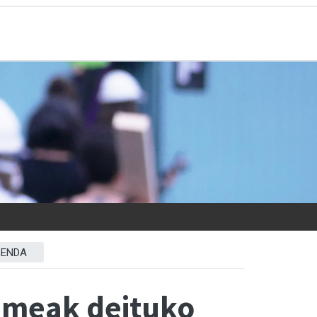
ENDA
meak deituko