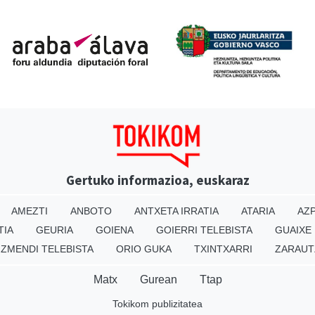
Gertuko informazioa, euskaraz
AMEZTI
ANBOTO
ANTXETA IRRATIA
ATARIA
AZP
TIA
GEURIA
GOIENA
GOIERRI TELEBISTA
GUAIXE
IZMENDI TELEBISTA
ORIO GUKA
TXINTXARRI
ZARAUT
Matx
Gurean
Ttap
Tokikom publizitatea