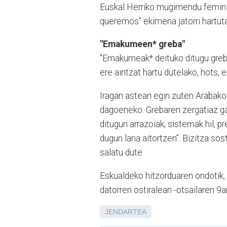
Euskal Herriko mugimendu feminis
queremos" ekimena jatorri hartuta.
"Emakumeen* greba"
"Emakumeak* deituko ditugu grebar
ere aintzat hartu dutelako, hots,
Iragan astean egin zuten Arabako b
dagoeneko. Grebaren zergatiaz ga
ditugun arrazoiak; sistemak hil, 
dugun lana aitortzen”. Bizitza so
salatu dute.
Eskualdeko hitzorduaren ondotik,
datorren ostiralean -otsailaren 9a
JENDARTEA