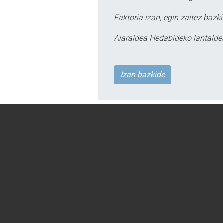
Faktoria izan, egin zaitez bazki
Aiaraldea Hedabideko lantalde
Izan bazkide