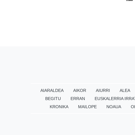
AIARALDEA
AIKOR
AIURRI
ALEA
BEGITU
ERRAN
EUSKALERRIA IRRA
KRONIKA
MAILOPE
NOAUA
O