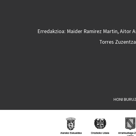
Erredakzioa: Maider Ramirez Martin, Aitor 
Torres Zuzentzai
HONI BURU