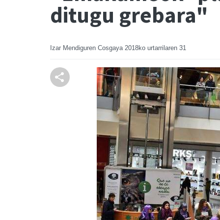
ditugu grebara"
Izar Mendiguren Cosgaya
2018ko urtarrilaren 31