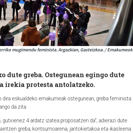
Herriko mugimendu feminista. Argazkian, Gasteizkoa. / Emakumeok
o dute greba. Ostegunean egingo dute
a irekia protesta antolatzeko.
ko dira eskualdeko emakumeak ostegunean, greba feminista
ngo da zita.
o, gutxienez 4 ardatz izatea proposatzen da", adierazi dute
zaintzen greba, kontsumoarena, jantokietakoa eta ikasleena.