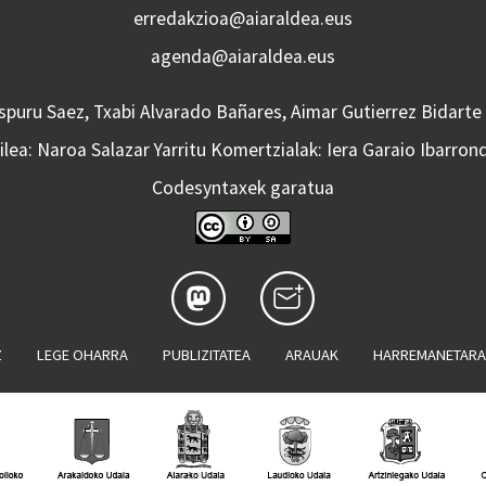
erredakzioa@aiaraldea.eus
agenda@aiaraldea.eus
Aspuru Saez, Txabi Alvarado Bañares, Aimar Gutierrez Bidarte
lea: Naroa Salazar Yarritu Komertzialak: Iera Garaio Ibarron
Codesyntaxek garatua
Z
LEGE OHARRA
PUBLIZITATEA
ARAUAK
HARREMANETAR