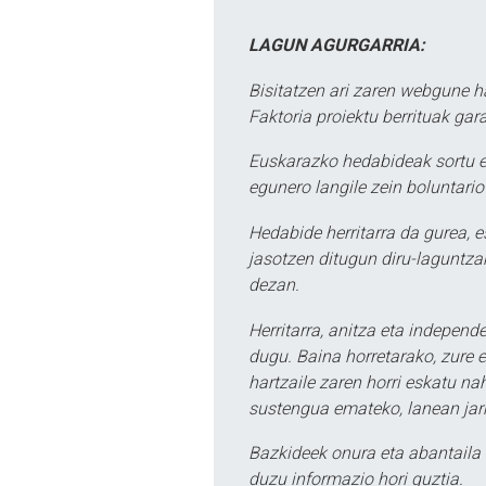
LAGUN AGURGARRIA:
Bisitatzen ari zaren webgune h
Faktoria proiektu berrituak gar
Euskarazko hedabideak sortu e
egunero langile zein boluntario
Hedabide herritarra da gurea, 
jasotzen ditugun diru-laguntzak
dezan.
Herritarra, anitza eta independe
dugu. Baina horretarako, zure e
hartzaile zaren horri eskatu na
sustengua emateko, lanean jarr
Bazkideek onura eta abantaila 
duzu informazio hori guztia.