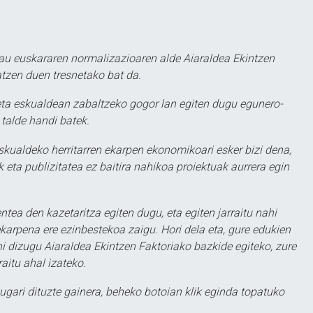
au euskararen normalizazioaren alde Aiaraldea Ekintzen
atzen duen tresnetako bat da.
ta eskualdean zabaltzeko gogor lan egiten dugu egunero-
 talde handi batek.
eskualdeko herritarren ekarpen ekonomikoari esker bizi dena,
 eta publizitatea ez baitira nahikoa proiektuak aurrera egin
ntea den kazetaritza egiten dugu, eta egiten jarraitu nahi
karpena ere ezinbestekoa zaigu. Hori dela eta, gure edukien
hi dizugu Aiaraldea Ekintzen Faktoriako bazkide egiteko, zure
aitu ahal izateko.
ugari dituzte gainera, beheko botoian klik eginda topatuko