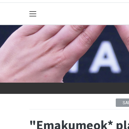
SA
"Emakumeok* pl