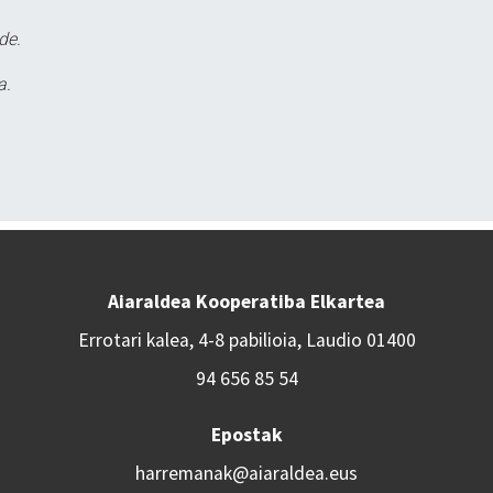
de.
a.
Aiaraldea Kooperatiba Elkartea
Errotari kalea, 4-8 pabilioia, Laudio 01400
94 656 85 54
Epostak
harremanak@aiaraldea.eus