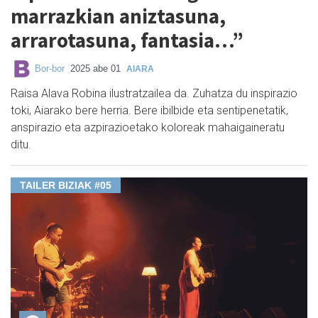
marrazkian aniztasuna,
arrarotasuna, fantasia…”
Bor-bor
2025 abe 01
AIARA
Raisa Alava Robina ilustratzailea da. Zuhatza du inspirazio
toki, Aiarako bere herria. Bere ibilbide eta sentipenetatik,
anspirazio eta azpirazioetako koloreak mahaigaineratu
ditu.
TAILER BIZIAK #05