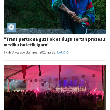
“Trans pertsona guztiok ez dugu zertan prozesu
mediku batetik igaro”
Txabi Alvarado Bañares
2023 ira 29
LAUDIO