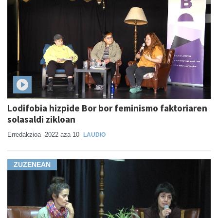
Lodifobia hizpide Bor bor feminismo faktoriaren
solasaldi zikloan
Erredakzioa
2022 aza 10
LAUDIO
ZUZENEAN