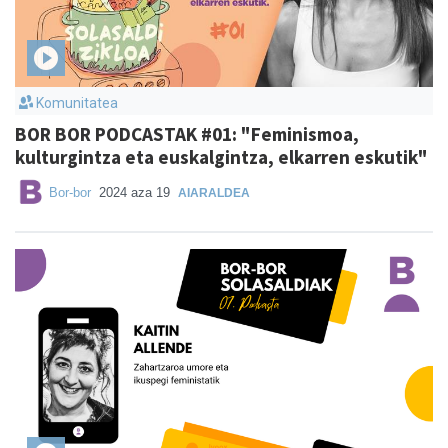
Komunitatea
BOR BOR PODCASTAK #01: "Feminismoa,
kulturgintza eta euskalgintza, elkarren eskutik"
Bor-bor
2024 aza 19
AIARALDEA