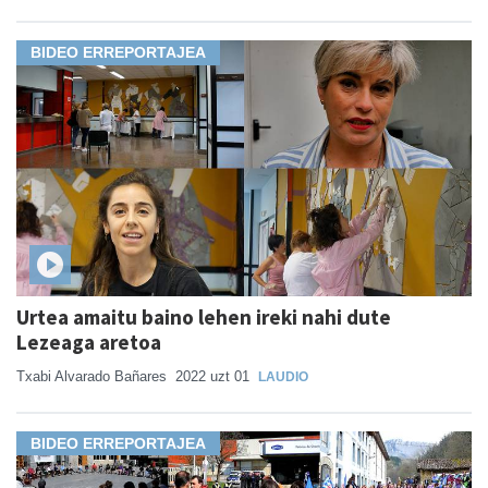
BIDEO ERREPORTAJEA
Urtea amaitu baino lehen ireki nahi dute
Lezeaga aretoa
Txabi Alvarado Bañares
2022 uzt 01
LAUDIO
BIDEO ERREPORTAJEA