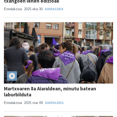
txangoen lehen edizioak
Erredakzioa
2025 eka 30
AIARALDEA
Martxoaren 8a Aiaraldean, minutu batean
laburbilduta
Erredakzioa
2025 mar 09
AIARALDEA