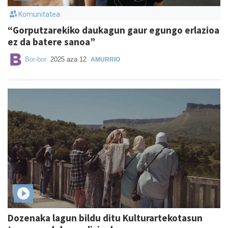
Komunitatea
“Gorputzarekiko daukagun gaur egungo erlazioa
ez da batere sanoa”
Bor-bor
2025 aza 12
AMURRIO
Dozenaka lagun bildu ditu Kulturartekotasun