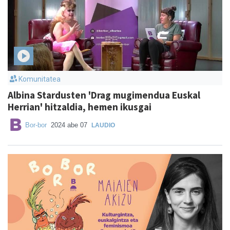
Komunitatea
Albina Stardusten 'Drag mugimendua Euskal
Herrian' hitzaldia, hemen ikusgai
Bor-bor
2024 abe 07
LAUDIO