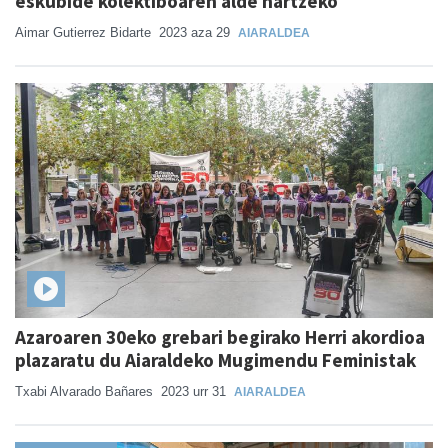
eskubide kolektiboaren alde hartzeko
Aimar Gutierrez Bidarte
2023 aza 29
AIARALDEA
Azaroaren 30eko grebari begirako Herri akordioa
plazaratu du Aiaraldeko Mugimendu Feministak
Txabi Alvarado Bañares
2023 urr 31
AIARALDEA