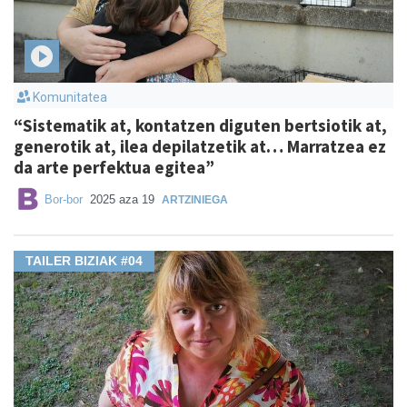
Komunitatea
“Sistematik at, kontatzen diguten bertsiotik at,
generotik at, ilea depilatzetik at… Marratzea ez
da arte perfektua egitea”
Bor-bor
2025 aza 19
ARTZINIEGA
TAILER BIZIAK #04