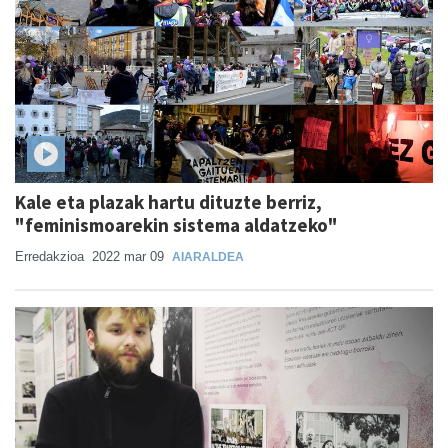
Kale eta plazak hartu dituzte berriz,
"feminismoarekin sistema aldatzeko"
Erredakzioa
2022 mar 09
AIARALDEA