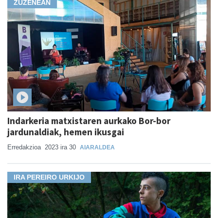
ZUZENEAN
Indarkeria matxistaren aurkako Bor-bor
jardunaldiak, hemen ikusgai
Erredakzioa
2023 ira 30
AIARALDEA
IRA PEREIRO URKIJO