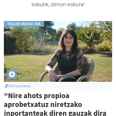
eskutik, denon eskura!
TAILER BIZIAK #06
Komunitatea
“Nire ahots propioa
aprobetxatuz niretzako
inportanteak diren gauzak dira