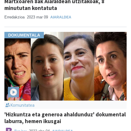
Martxoaren 8ak Aiaraldean utzitakoak, 8
minututan kontatuta
Erredakzioa
2023 mar 09
AIARALDEA
DOKUMENTALA
Komunitatea
'Hizkuntza eta generoa ahaldunduz' dokumental
laburra, hemen ikusgai