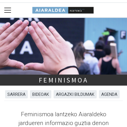
FEMINISMOA
SARRERA
BIDEOAK
ARGAZKI BILDUMAK
AGENDA
Feminismoa lantzeko Aiaraldeko
jardueren informazio guztia denon