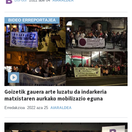
Bor-bor
2022 abe 04
AIARALDEA
BIDEO ERREPORTAJEA
Goizetik gauera arte luzatu da indarkeria
matxistaren aurkako mobilizazio eguna
Erredakzioa
2022 aza 25
AIARALDEA