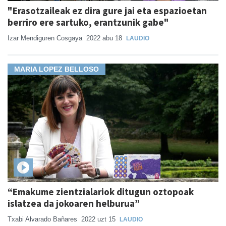
"Erasotzaileak ez dira gure jai eta espazioetan
berriro ere sartuko, erantzunik gabe"
Izar Mendiguren Cosgaya
2022 abu 18
LAUDIO
MARIA LOPEZ BELLOSO
“Emakume zientzialariok ditugun oztopoak
islatzea da jokoaren helburua”
Txabi Alvarado Bañares
2022 uzt 15
LAUDIO