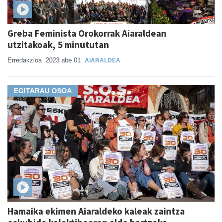
Greba Feminista Orokorrak Aiaraldean
utzitakoak, 5 minututan
Erredakzioa
2023 abe 01
AIARALDEA
EGITARAU OSOA
Hamaika ekimen Aiaraldeko kaleak zaintza