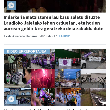
Indarkeria matxistaren lau kasu salatu dituzte
Laudioko Jaietako lehen orduetan, eta horien
aurrean geldirik ez geratzeko deia zabaldu dute
Txabi Alvarado Bañares
2023 abu 17
LAUDIO
BIDEO ERREPORTAJEA