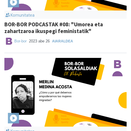
Komunitatea
BOR-BOR PODCASTAK #08: "Umorea eta
zahartzaroa ikuspegi feministatik"
Bor-bor
2023 abe 26
AIARALDEA