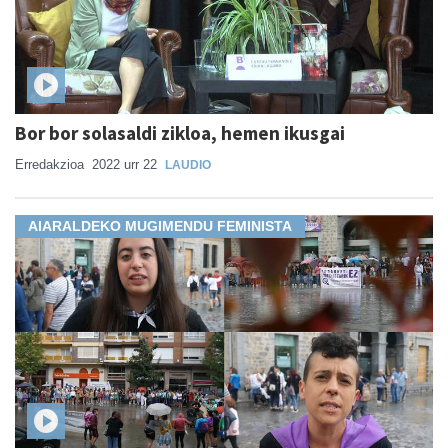
Bor bor solasaldi zikloa, hemen ikusgai
Erredakzioa
2022 urr 22
LAUDIO
AIARALDEKO MUGIMENDU FEMINISTA