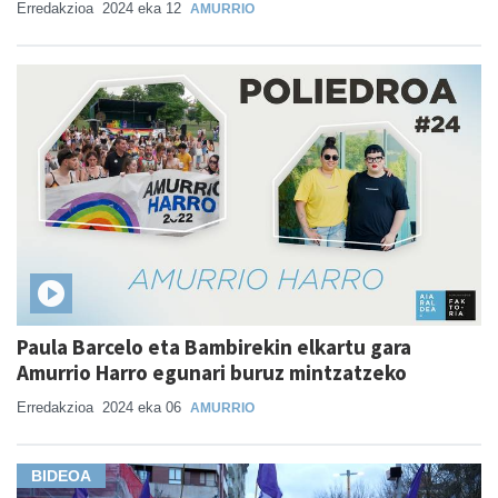
Erredakzioa
2024 eka 12
AMURRIO
Paula Barcelo eta Bambirekin elkartu gara
Amurrio Harro egunari buruz mintzatzeko
Erredakzioa
2024 eka 06
AMURRIO
BIDEOA