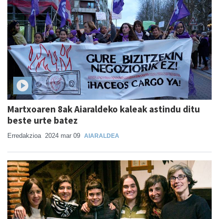
Martxoaren 8ak Aiaraldeko kaleak astindu ditu
beste urte batez
Erredakzioa
2024 mar 09
AIARALDEA