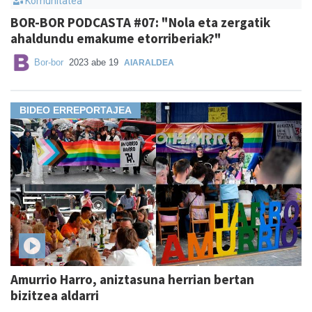
Komunitatea
BOR-BOR PODCASTA #07: "Nola eta zergatik
ahaldundu emakume etorriberiak?"
Bor-bor
2023 abe 19
AIARALDEA
BIDEO ERREPORTAJEA
Amurrio Harro, aniztasuna herrian bertan
bizitzea aldarri