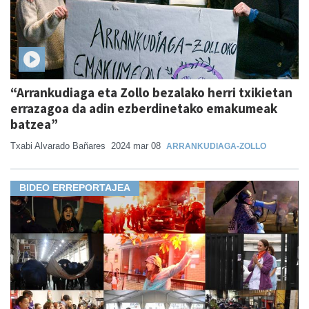
“Arrankudiaga eta Zollo bezalako herri txikietan
errazagoa da adin ezberdinetako emakumeak
batzea”
Txabi Alvarado Bañares
2024 mar 08
ARRANKUDIAGA-ZOLLO
BIDEO ERREPORTAJEA