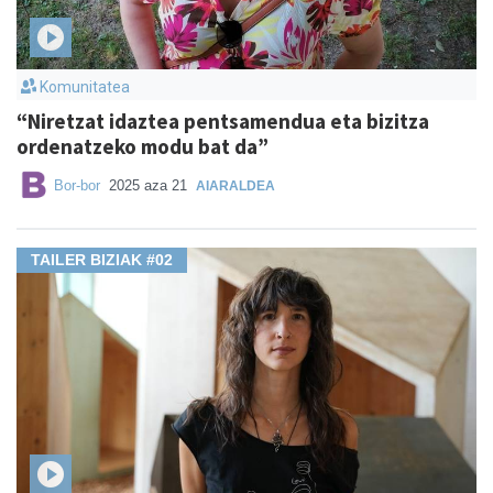
Komunitatea
“Niretzat idaztea pentsamendua eta bizitza
ordenatzeko modu bat da”
Bor-bor
2025 aza 21
AIARALDEA
TAILER BIZIAK #02