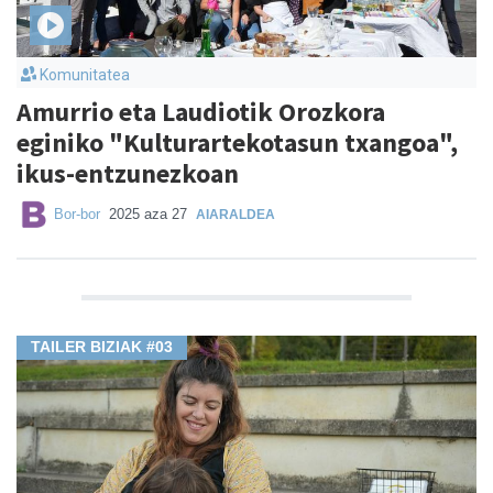
Komunitatea
Amurrio eta Laudiotik Orozkora
eginiko "Kulturartekotasun txangoa",
ikus-entzunezkoan
Bor-bor
2025 aza 27
AIARALDEA
TAILER BIZIAK #03