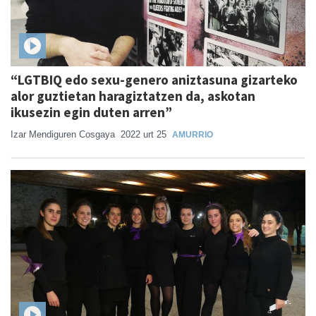
“LGTBIQ edo sexu-genero aniztasuna gizarteko
alor guztietan haragiztatzen da, askotan
ikusezin egin duten arren”
Izar Mendiguren Cosgaya
2022 urt 25
AMURRIO