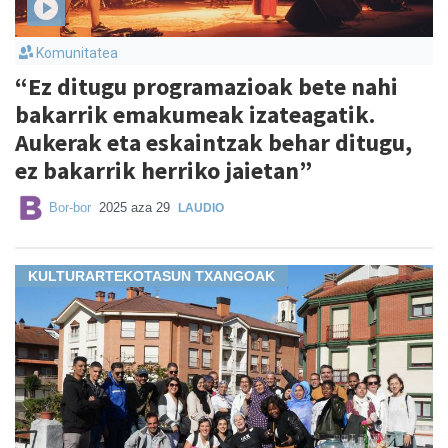
Komunitatea
“Ez ditugu programazioak bete nahi
bakarrik emakumeak izateagatik.
Aukerak eta eskaintzak behar ditugu,
ez bakarrik herriko jaietan”
Bor-bor
2025 aza 29
LAUDIO
KULTURARTEKOTASUN TXANGOAK