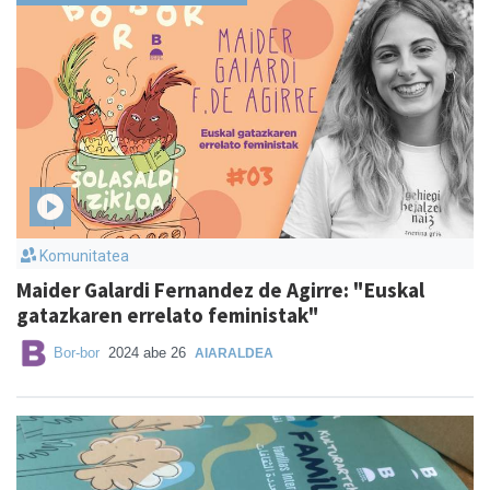
Komunitatea
Maider Galardi Fernandez de Agirre: "Euskal
gatazkaren errelato feministak"
Bor-bor
2024 abe 26
AIARALDEA