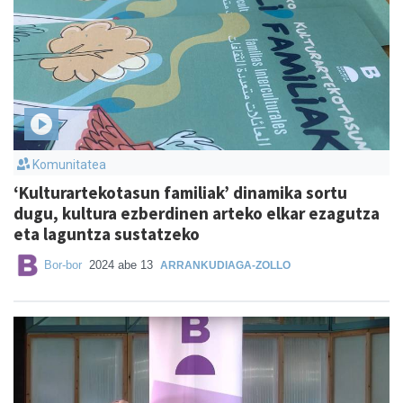
Komunitatea
‘Kulturartekotasun familiak’ dinamika sortu
dugu, kultura ezberdinen arteko elkar ezagutza
eta laguntza sustatzeko
Bor-bor
2024 abe 13
ARRANKUDIAGA-ZOLLO