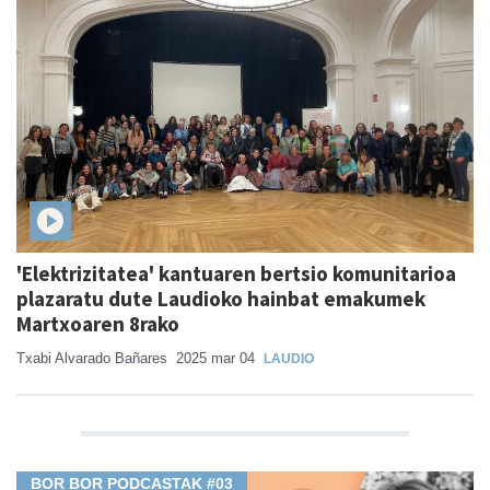
'Elektrizitatea' kantuaren bertsio komunitarioa
plazaratu dute Laudioko hainbat emakumek
Martxoaren 8rako
Txabi Alvarado Bañares
2025 mar 04
LAUDIO
BOR BOR PODCASTAK #03