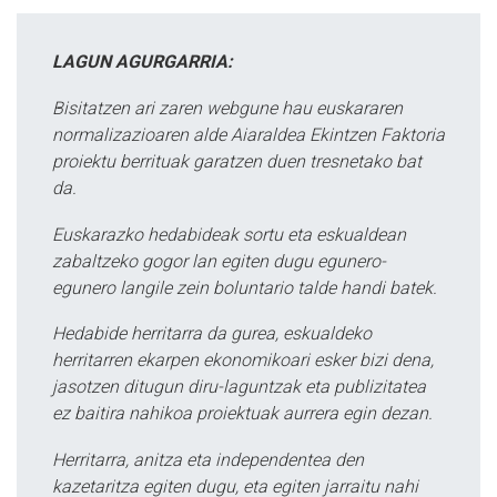
LAGUN AGURGARRIA:
Bisitatzen ari zaren webgune hau euskararen
normalizazioaren alde Aiaraldea Ekintzen Faktoria
proiektu berrituak garatzen duen tresnetako bat
da.
Euskarazko hedabideak sortu eta eskualdean
zabaltzeko gogor lan egiten dugu egunero-
egunero langile zein boluntario talde handi batek.
Hedabide herritarra da gurea, eskualdeko
herritarren ekarpen ekonomikoari esker bizi dena,
jasotzen ditugun diru-laguntzak eta publizitatea
ez baitira nahikoa proiektuak aurrera egin dezan.
Herritarra, anitza eta independentea den
kazetaritza egiten dugu, eta egiten jarraitu nahi