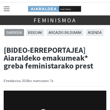
FEMINISMOA
SARRERA
BIDEOAK
ARGAZKI BILDUMAK
AGENDA
[BIDEO-ERREPORTAJEA]
Aiaraldeko emakumeak*
greba feministarako prest
Erredakzioa
2018ko martxoaren 7a