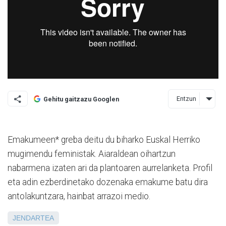
Entzun
Gehitu gaitzazu Googlen
Emakumeen* greba deitu du biharko Euskal Herriko
mugimendu feministak. Aiaraldean oihartzun
nabarmena izaten ari da plantoaren aurrelanketa.
Profil
eta adin ezberdinetako dozenaka emakume batu dira
antolakuntzara, hainbat arrazoi medio.
JENDARTEA