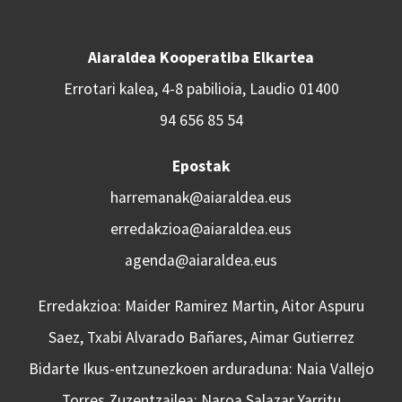
Aiaraldea Kooperatiba Elkartea
Errotari kalea, 4-8 pabilioia, Laudio 01400
94 656 85 54
Epostak
harremanak@aiaraldea.eus
erredakzioa@aiaraldea.eus
agenda@aiaraldea.eus
Erredakzioa: Maider Ramirez Martin, Aitor Aspuru
Saez, Txabi Alvarado Bañares, Aimar Gutierrez
Bidarte Ikus-entzunezkoen arduraduna: Naia Vallejo
Torres Zuzentzailea: Naroa Salazar Yarritu