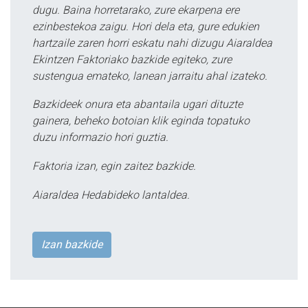
dugu. Baina horretarako, zure ekarpena ere
ezinbestekoa zaigu. Hori dela eta, gure edukien
hartzaile zaren horri eskatu nahi dizugu Aiaraldea
Ekintzen Faktoriako bazkide egiteko, zure
sustengua emateko, lanean jarraitu ahal izateko.
Bazkideek onura eta abantaila ugari dituzte
gainera, beheko botoian klik eginda topatuko
duzu informazio hori guztia.
Faktoria izan, egin zaitez bazkide.
Aiaraldea Hedabideko lantaldea.
Izan bazkide