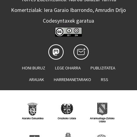
Komertzialak: Iera Garaio Ibarrondo, Amrudin Drljo
Codesyntaxek garatua
HONI BURUZ
LEGE OHARRA
PUBLIZITATEA
ARAUAK
HARREMANETARAKO
RSS