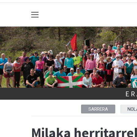
ER
SARRERA
NOL
Milaka herritarr