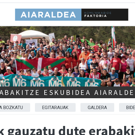
ABAKITZE ESKUBIDEA AIARALD
A BOZKATU
EGITARAUAK
GALDERA
BID
ek gauzatu dute erabak