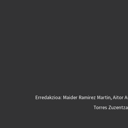
Erredakzioa: Maider Ramirez Martin, Aitor 
Torres Zuzentzai