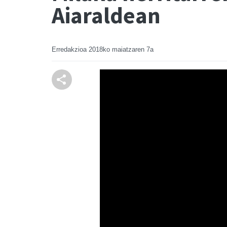
Aiaraldean
Erredakzioa
2018ko maiatzaren 7a