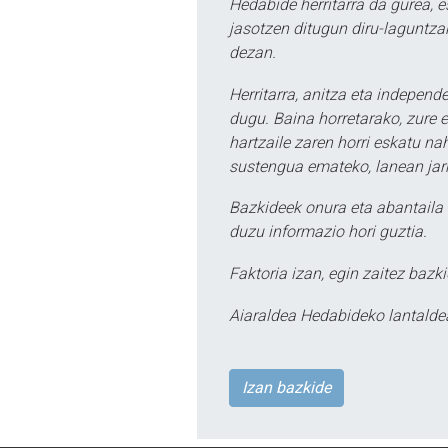
Hedabide herritarra da gurea, 
jasotzen ditugun diru-laguntzak
dezan.
Herritarra, anitza eta independe
dugu. Baina horretarako, zure e
hartzaile zaren horri eskatu na
sustengua emateko, lanean jarr
Bazkideek onura eta abantaila 
duzu informazio hori guztia.
Faktoria izan, egin zaitez bazki
Aiaraldea Hedabideko lantalde
Izan bazkide