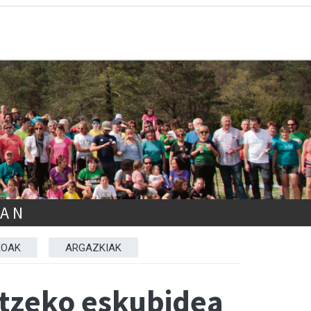
EAN
EOAK
ARGAZKIAK
itzeko eskubidea