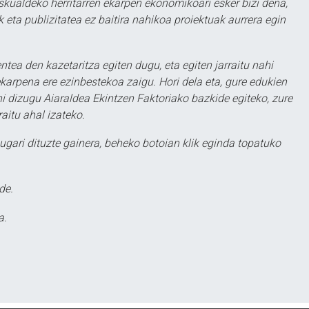
eskualdeko herritarren ekarpen ekonomikoari esker bizi dena,
 eta publizitatea ez baitira nahikoa proiektuak aurrera egin
ntea den kazetaritza egiten dugu, eta egiten jarraitu nahi
karpena ere ezinbestekoa zaigu. Hori dela eta, gure edukien
hi dizugu Aiaraldea Ekintzen Faktoriako bazkide egiteko, zure
aitu ahal izateko.
ugari dituzte gainera, beheko botoian klik eginda topatuko
de.
a.