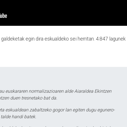
 galdeketak egin dira eskualdeko sei herritan. 4.847 lagunek
au euskararen normalizazioaren alde Aiaraldea Ekintzen
atzen duen tresnetako bat da.
ta eskualdean zabaltzeko gogor lan egiten dugu egunero-
 talde handi batek.