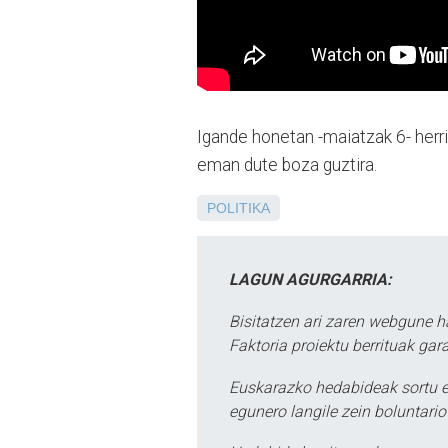
Igande honetan -maiatzak 6- herri
eman dute boza guztira.
POLITIKA
LAGUN AGURGARRIA:
Bisitatzen ari zaren webgune h
Faktoria proiektu berrituak gar
Euskarazko hedabideak sortu e
egunero langile zein boluntario