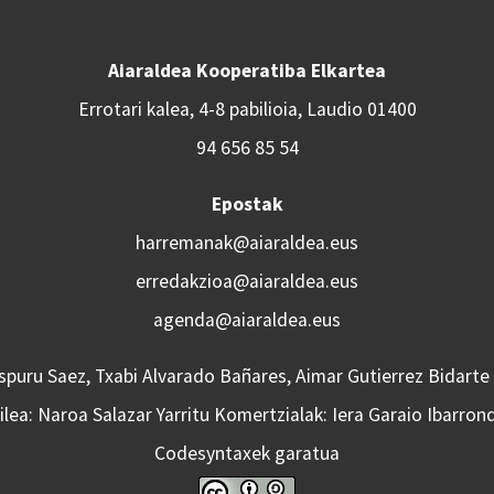
Aiaraldea Kooperatiba Elkartea
Errotari kalea, 4-8 pabilioia, Laudio 01400
94 656 85 54
Epostak
harremanak@aiaraldea.eus
erredakzioa@aiaraldea.eus
agenda@aiaraldea.eus
Aspuru Saez, Txabi Alvarado Bañares, Aimar Gutierrez Bidarte
lea: Naroa Salazar Yarritu Komertzialak: Iera Garaio Ibarron
Codesyntaxek garatua