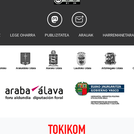
Z
LEGE OHARRA
PUBLIZITATEA
ARAUAK
HARREMANETAR