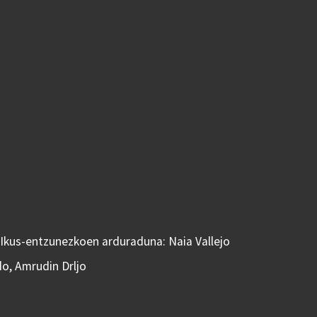
 Ikus-entzunezkoen arduraduna: Naia Vallejo
do, Amrudin Drljo